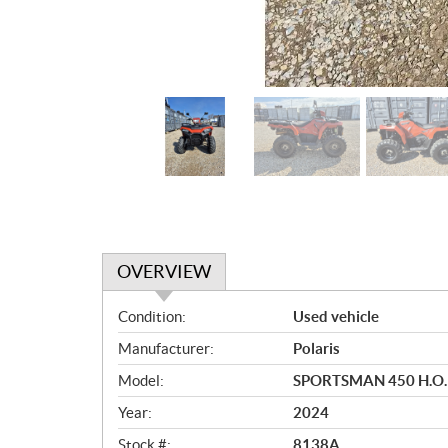
OVERVIEW
O
Condition:
Used vehicle
v
Manufacturer:
Polaris
e
r
Model:
SPORTSMAN 450 H.O.
v
Year:
2024
i
e
Stock #:
8138A