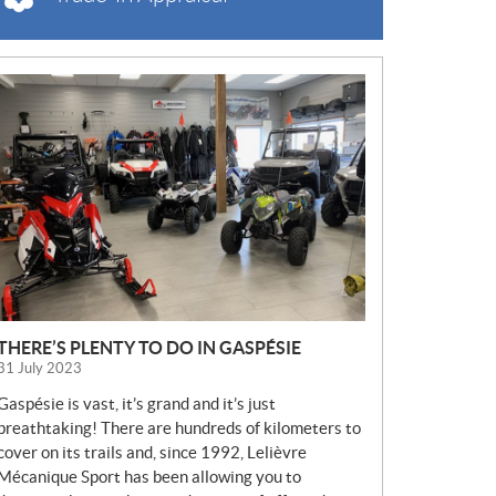
N
E
W
S
THERE’S PLENTY TO DO IN GASPÉSIE
31 July 2023
Gaspésie is vast, it’s grand and it’s just
breathtaking! There are hundreds of kilometers to
cover on its trails and, since 1992, Lelièvre
Mécanique Sport has been allowing you to