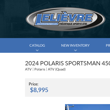
CATALOG
NEW INVENTORY
P
2024 POLARIS SPORTSMAN 450
ATV
Polaris
ATV (Quad)
Price:
$
8,995