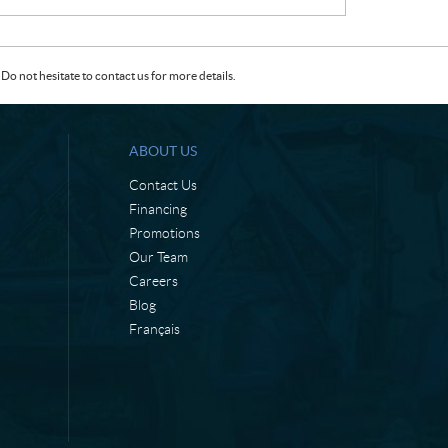
:
:
Do not hesitate to contact us for more details.
ABOUT US
Contact Us
Financing
Promotions
Our Team
Careers
Blog
Français