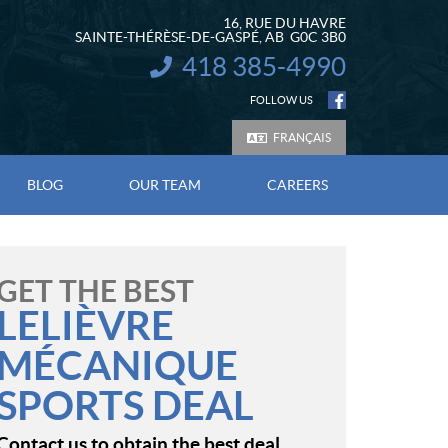
16, RUE DU HAVRE
SAINTE-THÉRÈSE-DE-GASPÉ
, AB
G0C 3B0
418 385-4990
INFORMATION:
FOLLOW US
FRANÇAIS
BLOG
OUR TEAM
CAREERS
GET THE BEST
LELIÈVRE
MÉCANIQUE
SPORTS DEAL
Contact us to obtain the best deal.