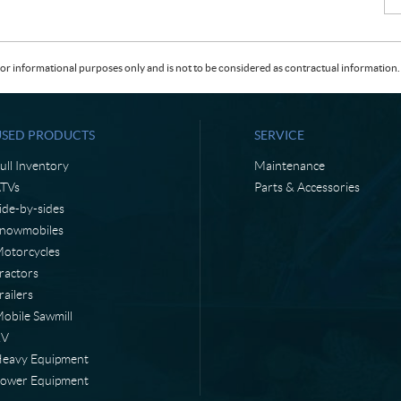
or informational purposes only and is not to be considered as contractual information. 
USED PRODUCTS
SERVICE
ull Inventory
Maintenance
TVs
Parts & Accessories
ide-by-sides
nowmobiles
otorcycles
ractors
railers
obile Sawmill
RV
eavy Equipment
ower Equipment