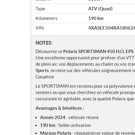
w
Type:
ATV (Quad)
Kilometers:
190
km
VIN:
4XASEE504RA58062
N
NOTES:
o
Découvrez ce
Polaris SPORTSMAN 450 H.O. EPS
t
Une excellente opportunité pour profiter d’un VTT
e
de plein air, vos déplacements au chalet ou vos tr
s
Sports
, on mise sur des véhicules soigneusement s
Gaspésie.
Le SPORTSMAN est reconnu pour sa polyvalence et s
sentiers ou que vous cherchiez un véhicule pratiqu
rassurante et agréable, avec la qualité Polaris qu
Avantages & bénéfices :
Année 2024
: véhicule récent
190 km
: faible utilisation
Marque Polaris
: réputation et valeur de revent