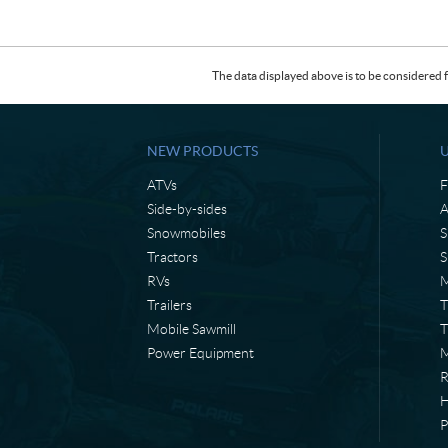
The data displayed above is to be considered f
NEW PRODUCTS
ATVs
F
Side-by-sides
A
Snowmobiles
S
Tractors
S
RVs
M
Trailers
T
Mobile Sawmill
T
Power Equipment
M
H
P