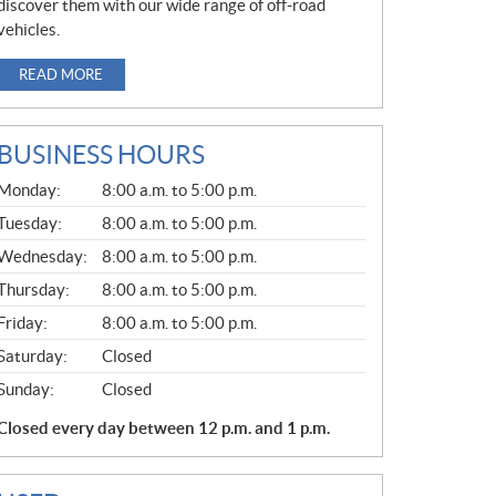
discover them with our wide range of off-road
vehicles.
READ MORE
BUSINESS HOURS
G
Monday:
8:00 a.m. to 5:00 p.m.
E
N
Tuesday:
8:00 a.m. to 5:00 p.m.
E
Wednesday:
8:00 a.m. to 5:00 p.m.
R
A
Thursday:
8:00 a.m. to 5:00 p.m.
L
Friday:
8:00 a.m. to 5:00 p.m.
Saturday:
Closed
Sunday:
Closed
Closed every day between 12 p.m. and 1 p.m.