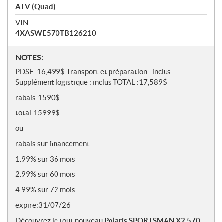
ATV (Quad)
VIN:
4XASWE570TB126210
N
NOTES:
o
PDSF :16,499$ Transport et préparation : inclus
t
Supplément logistique : inclus TOTAL :17,589$
e
rabais:1590$
s
total:15999$
ou
rabais sur financement
1.99% sur 36 mois
2.99% sur 60 mois
4.99% sur 72 mois
expire:31/07/26
Découvrez le tout nouveau
Polaris SPORTSMAN X2 570