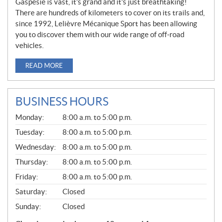
Gaspésie is vast, it’s grand and it’s just breathtaking!
There are hundreds of kilometers to cover on its trails and,
since 1992, Lelièvre Mécanique Sport has been allowing
you to discover them with our wide range of off-road
vehicles.
READ MORE
BUSINESS HOURS
G
Monday:
8:00 a.m. to 5:00 p.m.
E
N
Tuesday:
8:00 a.m. to 5:00 p.m.
E
Wednesday:
8:00 a.m. to 5:00 p.m.
R
A
Thursday:
8:00 a.m. to 5:00 p.m.
L
Friday:
8:00 a.m. to 5:00 p.m.
Saturday:
Closed
Sunday:
Closed