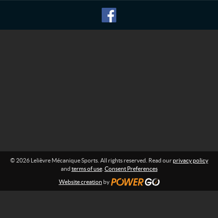
M
f
o
é
r
c
m
a
a
n
t
i
i
o
q
n
u
:
e
S
p
o
r
t
s
© 2026 Lelièvre Mécanique Sports. All rights reserved. Read our
privacy policy
and
terms of use
.
Consent Preferences
Website creation
by