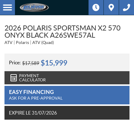
2026 POLARIS SPORTSMAN X2 570
ONYX BLACK A26SWE57AL
ATV
Polaris
ATV (Quad)
$
15,999
Price:
$
17,589
PAYMENT
CALCULATOR
EASY FINANCING
ASK FOR A PRE-APPROVAL
EXPIRE LE 31/07/2026