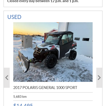
Closed every day between 12 p.m. and 1 p.m.
USED
2017 POLARIS GENERAL 1000 SPORT
202
A2
5,683
km
6,0
$
14,495