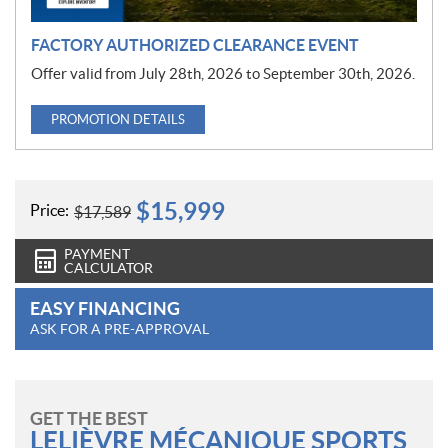
FACTORY AUTHORIZED CLEARANCE EVENT
Offer valid from July 28th, 2026 to September 30th, 2026.
PROMOTION DETAILS
$
15,999
Price:
$
17,589
PAYMENT
CALCULATOR
EASY FINANCING
ASK FOR A PRE-APPROVAL
GET THE BEST
LELIÈVRE MÉCANIQUE SPORTS