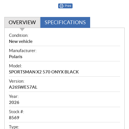
Print
OVERVIEW
SPECIFICATIONS
O
Condition:
v
New vehicle
e
Manufacturer:
r
Polaris
v
i
Model:
e
SPORTSMAN X2 570 ONYX BLACK
w
Version:
A26SWE57AL
Year:
2026
Stock #:
8569
Type: