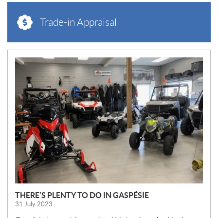
Trade-in Appraisal
N
E
W
S
THERE’S PLENTY TO DO IN GASPÉSIE
31 July 2023