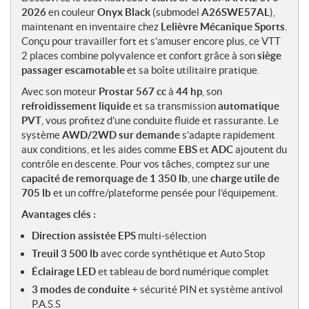
2026
en couleur
Onyx Black
(submodel
A26SWE57AL
),
maintenant en inventaire chez
Lelièvre Mécanique Sports
.
Conçu pour travailler fort et s’amuser encore plus, ce VTT
2 places combine polyvalence et confort grâce à son
siège
passager escamotable
et sa boîte utilitaire pratique.
Avec son moteur
Prostar 567 cc
à
44 hp
, son
refroidissement liquide
et sa transmission
automatique
PVT
, vous profitez d’une conduite fluide et rassurante. Le
système
AWD/2WD sur demande
s’adapte rapidement
aux conditions, et les aides comme
EBS
et
ADC
ajoutent du
contrôle en descente. Pour vos tâches, comptez sur une
capacité de remorquage de 1 350 lb
, une
charge utile de
705 lb
et un coffre/plateforme pensée pour l’équipement.
Avantages clés :
Direction assistée EPS
multi-sélection
Treuil 3 500 lb
avec corde synthétique et Auto Stop
Éclairage LED
et tableau de bord numérique complet
3 modes de conduite
+ sécurité PIN et système antivol
P.A.S.S