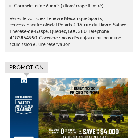
Garantie usine 6 mois
(kilométrage illimité)
Venez le voir chez
Lelièvre Mécanique Sports
,
concessionnaire officiel
Polaris
à
16, rue du Havre, Sainte-
Thérèse-de-Gaspé, Quebec, G0C 3B0
. Téléphone :
4183854990
. Contactez-nous dès aujourd’hui pour une
soumission et une réservation!
PROMOTION
P
r
o
m
o
t
i
o
n