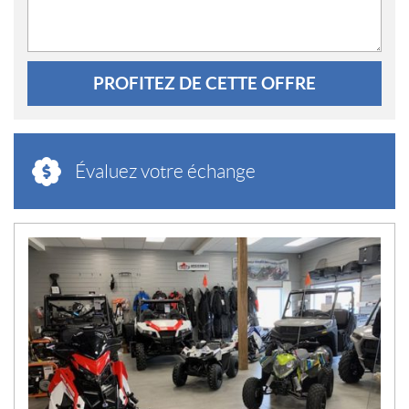
PROFITEZ DE CETTE OFFRE
Évaluez votre échange
N
O
U
V
E
L
L
E