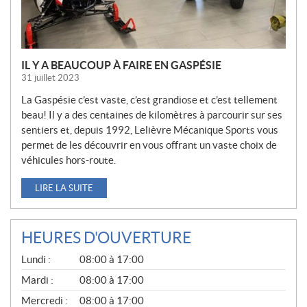
S
IL Y A BEAUCOUP À FAIRE EN GASPÉSIE
31 juillet 2023
La Gaspésie c’est vaste, c’est grandiose et c’est tellement
beau! Il y a des centaines de kilomètres à parcourir sur ses
sentiers et, depuis 1992, Lelièvre Mécanique Sports vous
permet de les découvrir en vous offrant un vaste choix de
véhicules hors-route.
LIRE LA SUITE
HEURES D'OUVERTURE
G
Lundi :
08:00 à 17:00
É
N
Mardi :
08:00 à 17:00
É
Mercredi :
08:00 à 17:00
R