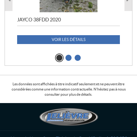
JAYCO 38FDD 2020
POL
20
1 1
VOIR LES DÉTAILS
Les données sont affichées à titre indicatif seulement et ne peuvent être
considérées comme une information contractuelle. N'hésitez pas à nous
consulter pour plus de détails.
C
L
o
e
n
l
t
i