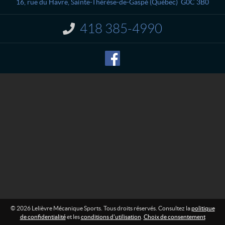
a
è
16, rue du Havre
,
Sainte-Thérèse-de-Gaspé
(Québec)
G0C 3B0
c
v
t
r
418 385-4990
I
e
n
M
f
o
é
r
c
m
a
a
n
t
i
i
o
q
n
u
e
:
S
p
o
r
t
s
© 2026 Lelièvre Mécanique Sports. Tous droits réservés. Consultez la
politique
de confidentialité
et les
conditions d'utilisation
.
Choix de consentement