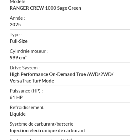
Modèle :
c
RANGER CREW 1000 Sage Green
i
f
Année :
i
2025
c
Type :
a
Full-Size
t
Cylindrée moteur :
i
999 cm³
o
n
Drive System :
s
High Performance On-Demand True AWD/2WD/
VersaTrac Turf Mode
Puissance (HP) :
61 HP
Refroidissement :
Liquide
Système de carburant/batterie :
Injection électronique de carburant