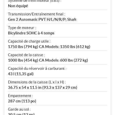
Système de frein moteur (EBS) :
Non équipé
Transmission/Entraînement final :
Gen 2 Automatic PVT H/L/N/R/P; Shaft
Type de moteur :
Bicylindre SOHC à 4 temps
Capacité de charge utile :
1750 lbs (794 kg) CA Models: 1350 lbs (612 kg)
Capacité de la caisse :
1000 lbs (454 kg) CA Models: 600 lbs (272 kg)
Capacité du réservoir à carburant :
43 l (11,35 gal)
Dimensions de la caisse (L x l x H) :
36.75 x 54 x 11.5 in (93.3 x 137 x 29 cm)
Empattement :
287 cm (113 po)
Garde au sol :
30,5 cm (12 po)