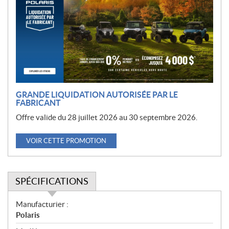
m
o
t
i
o
n
GRANDE LIQUIDATION AUTORISÉE PAR LE
FABRICANT
Offre valide du 28 juillet 2026 au 30 septembre 2026.
VOIR CETTE PROMOTION
SPÉCIFICATIONS
S
Manufacturier :
p
Polaris
é