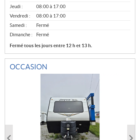
A
Jeudi :
08:00 à 17:00
L
Vendredi :
08:00 à 17:00
Samedi :
Fermé
Dimanche :
Fermé
Fermé tous les jours entre 12 h et 13 h.
OCCASION