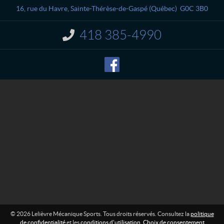
a
è
16, rue du Havre
,
Sainte-Thérèse-de-Gaspé
(Québec)
G0C 3B0
c
v
t
r
418 385-4990
I
e
n
M
f
o
é
r
c
m
a
a
n
t
i
i
o
q
n
u
e
:
S
p
o
r
t
s
© 2026 Lelièvre Mécanique Sports. Tous droits réservés. Consultez la
politique
de confidentialité
et les
conditions d'utilisation
.
Choix de consentement