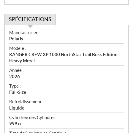
SPÉCIFICATIONS
S
Manufacturier :
p
Polaris
é
Modèle :
c
RANGER CREW XP 1000 NorthStar Trail Boss Edition
i
Heavy Metal
f
i
Année :
2026
c
a
Type :
t
Full-Size
i
Refroidissement :
o
Liquide
n
s
Cylindrée des Cylindres :
999 cc