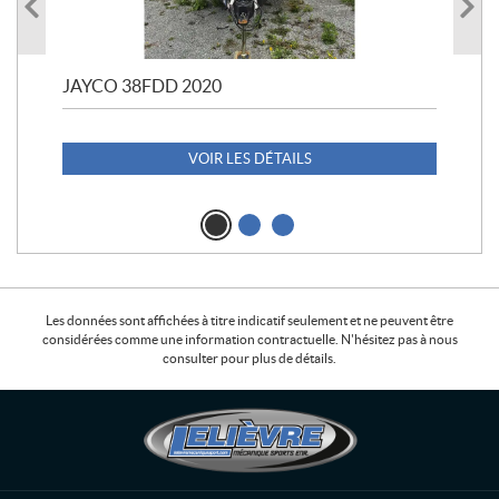
JAYCO 38FDD 2020
POL
20
1 1
VOIR LES DÉTAILS
Les données sont affichées à titre indicatif seulement et ne peuvent être
considérées comme une information contractuelle. N'hésitez pas à nous
consulter pour plus de détails.
C
L
o
e
n
l
t
i