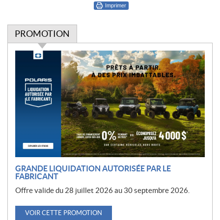
Imprimer
PROMOTION
P
r
o
m
o
t
i
o
n
GRANDE LIQUIDATION AUTORISÉE PAR LE
FABRICANT
Offre valide du 28 juillet 2026 au 30 septembre 2026.
VOIR CETTE PROMOTION