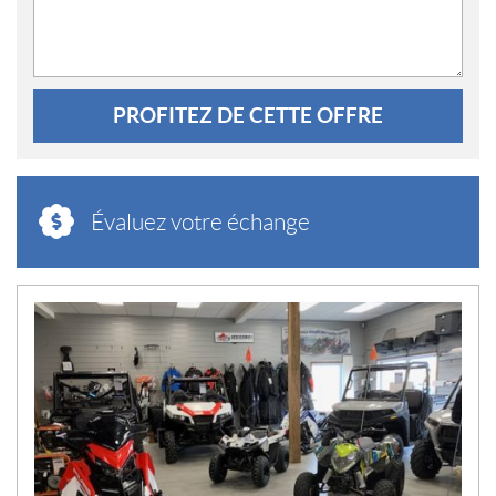
PROFITEZ DE CETTE OFFRE
Évaluez votre échange
N
O
U
V
E
L
L
E