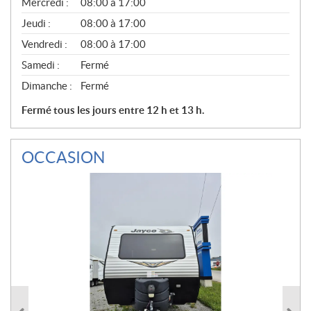
Mercredi :
08:00 à 17:00
R
A
Jeudi :
08:00 à 17:00
L
Vendredi :
08:00 à 17:00
Samedi :
Fermé
Dimanche :
Fermé
Fermé tous les jours entre 12 h et 13 h.
OCCASION