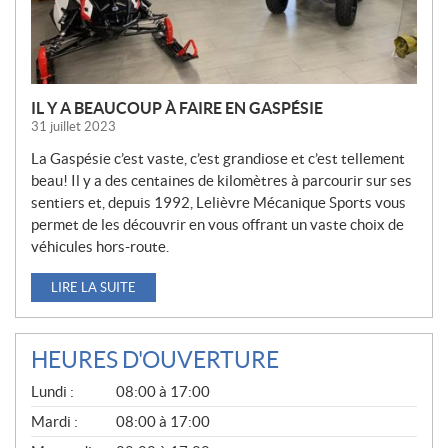
S
IL Y A BEAUCOUP À FAIRE EN GASPÉSIE
31 juillet 2023
La Gaspésie c’est vaste, c’est grandiose et c’est tellement
beau! Il y a des centaines de kilomètres à parcourir sur ses
sentiers et, depuis 1992, Lelièvre Mécanique Sports vous
permet de les découvrir en vous offrant un vaste choix de
véhicules hors-route.
LIRE LA SUITE
HEURES D'OUVERTURE
G
Lundi :
08:00 à 17:00
É
N
Mardi :
08:00 à 17:00
É