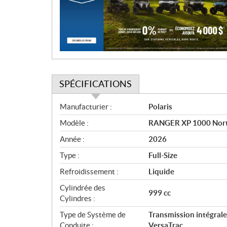
t
i
o
n
SPÉCIFICATIONS
S
Manufacturier :
Polaris
p
Modèle :
RANGER XP 1000 North
é
c
Année :
2026
i
Type :
Full-Size
f
i
Refroidissement :
Liquide
c
Cylindrée des
999 cc
a
Cylindres :
t
Type de Système de
Transmission intégra
i
Conduite :
VersaTrac