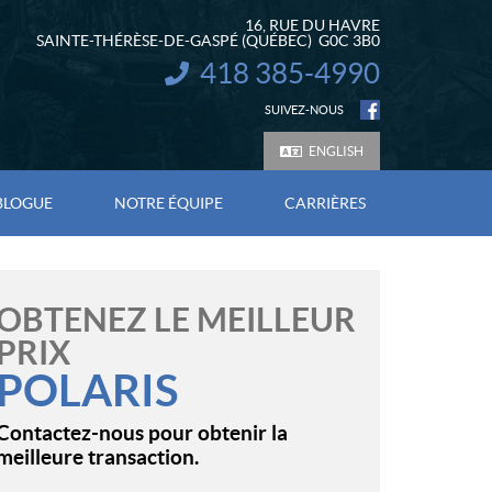
16, RUE DU HAVRE
SAINTE-THÉRÈSE-DE-GASPÉ
(QUÉBEC)
G0C 3B0
418 385-4990
INFORMATION :
SUIVEZ-NOUS
ENGLISH
BLOGUE
NOTRE ÉQUIPE
CARRIÈRES
OBTENEZ LE MEILLEUR
PRIX
POLARIS
Contactez-nous pour obtenir la
meilleure transaction.