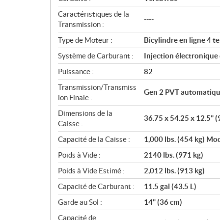
o
n
Caractéristiques de la
----
s
Transmission :
Type de Moteur :
Bicylindre en ligne 4
Système de Carburant :
Injection électronique
Puissance :
82
Transmission/Transmiss
Gen 2 PVT automatiqu
ion Finale :
Dimensions de la
36.75 x 54.25 x 12.5" (
Caisse :
Capacité de la Caisse :
1,000 lbs. (454 kg) Mod
Poids à Vide :
2140 lbs. (971 kg)
Poids à Vide Estimé :
2,012 lbs. (913 kg)
Capacité de Carburant :
11.5 gal (43.5 L)
Garde au Sol :
14" (36 cm)
Capacité de