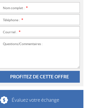
Nom complet :
*
Téléphone :
*
Courriel :
*
Questions/Commentaires :
PROFITEZ DE CETTE OFFRE
Évaluez votre échange