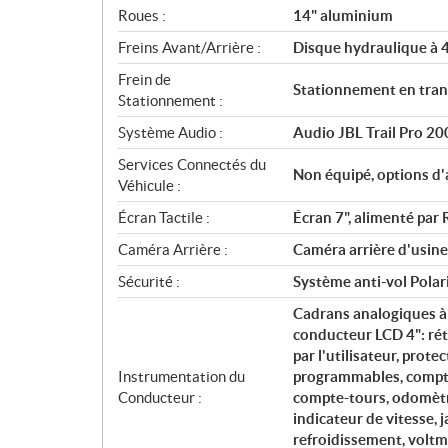
Roues :
14" aluminium
Freins Avant/Arrière :
Disque hydraulique à 4 
Frein de
Stationnement en tra
Stationnement :
Système Audio :
Audio JBL Trail Pro 20
Services Connectés du
Non équipé, options d'
Véhicule :
Écran Tactile :
Écran 7", alimenté p
Caméra Arrière :
Caméra arrière d'usine
Sécurité :
Système anti-vol Polaris
Cadrans analogiques à
conducteur LCD 4": rét
par l'utilisateur, prote
Instrumentation du
programmables, compteu
Conducteur :
compte-tours, odomètr
indicateur de vitesse, 
refroidissement, voltmè