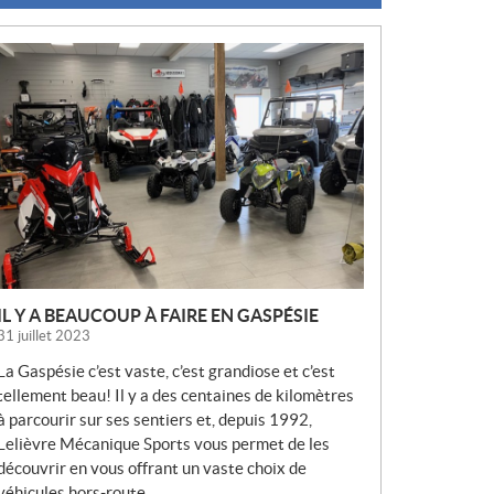
N
O
U
V
E
L
L
E
S
IL Y A BEAUCOUP À FAIRE EN GASPÉSIE
31 juillet 2023
La Gaspésie c’est vaste, c’est grandiose et c’est
tellement beau! Il y a des centaines de kilomètres
à parcourir sur ses sentiers et, depuis 1992,
Lelièvre Mécanique Sports vous permet de les
découvrir en vous offrant un vaste choix de
véhicules hors-route.