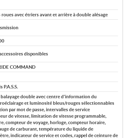
roues avec étriers avant et arrière à double alésage
nsmission
00
accessoires disponibles
ar RIDE COMMAND
 P.A.S.S.
 balayage double avec centre d'information du
roéclairage et luminosité bleus/rouges sélectionnables
ction par mot de passe, intervalles de service
r de vitesse, limitation de vitesse programmable,
e, compteur de voyage, horloge, compteur horaire,
jauge de carburant, température du liquide de
tre, indicateur de service et codes, rappel de ceinture de