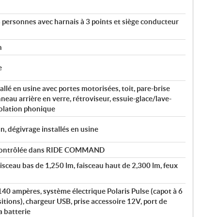
 personnes avec harnais à 3 points et siège conducteur
n
e
llé en usine avec portes motorisées, toit, pare-brise
neau arrière en verre, rétroviseur, essuie-glace/lave-
solation phonique
n, dégivrage installés en usine
e contrôlée dans RIDE COMMAND
isceau bas de 1,250 lm, faisceau haut de 2,300 lm, feux
40 ampères, système électrique Polaris Pulse (capot à 6
ositions), chargeur USB, prise accessoire 12V, port de
a batterie