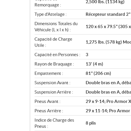
2,500 lbs. (1134 kg)
Remorquage :
Type d'Attelage :
Récepteur standard 2"
Dimensions Totales du
120 x 65 x 79.5" (305 
Véhicule (L x l x h) :
Capacité de Charge
1,275 lbs. (578 kg) Mod
Utile :
Capacité en Personnes :
3
Rayon de Braquage :
13' (4 m)
Empattement :
81" (206 cm)
Suspension Avant :
Double bras en A, déb
Suspension Arrière :
Double bras en A, déb
Pneus Avant :
29 x 9-14; Pro Armor X
Pneus Arrière :
29 x 11-14; Pro Armor 
Indice de Charge des
8 plis
Pneus :