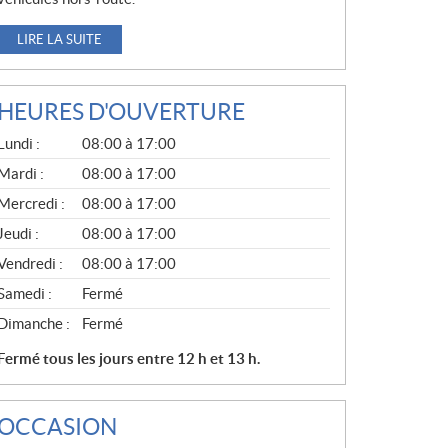
LIRE LA SUITE
HEURES D'OUVERTURE
G
Lundi :
08:00 à 17:00
É
N
Mardi :
08:00 à 17:00
É
Mercredi :
08:00 à 17:00
R
A
Jeudi :
08:00 à 17:00
L
Vendredi :
08:00 à 17:00
Samedi :
Fermé
Dimanche :
Fermé
Fermé tous les jours entre 12 h et 13 h.
OCCASION