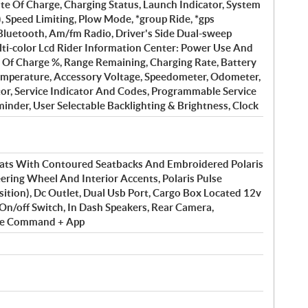
te Of Charge, Charging Status, Launch Indicator, System
 Speed Limiting, Plow Mode, *group Ride, *gps
 Bluetooth, Am/fm Radio, Driver's Side Dual-sweep
lti-color Lcd Rider Information Center: Power Use And
 Of Charge %, Range Remaining, Charging Rate, Battery
mperature, Accessory Voltage, Speedometer, Odometer,
tor, Service Indicator And Codes, Programmable Service
minder, User Selectable Backlighting & Brightness, Clock
ats With Contoured Seatbacks And Embroidered Polaris
ring Wheel And Interior Accents, Polaris Pulse
osition), Dc Outlet, Dual Usb Port, Cargo Box Located 12v
On/off Switch, In Dash Speakers, Rear Camera,
ide Command + App