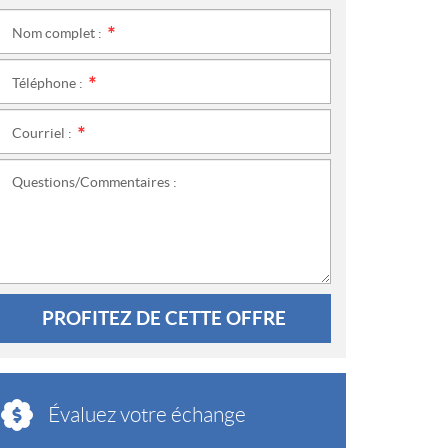
Nom complet :
*
Téléphone :
*
Courriel :
*
Questions/Commentaires :
PROFITEZ DE CETTE OFFRE
Évaluez votre échange