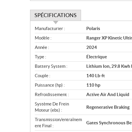
SPÉCIFICATIONS
S
Manufacturier :
Polaris
p
Modèle :
Ranger XP Kinetic Ulti
é
c
Année :
2024
i
Type :
Électrique
f
i
Battery System :
Lithium Ion, 29.8 Kwh
c
Couple :
140 Lb-ft
a
Puissance (hp) :
110 hp
t
i
Refroidissement :
Active Air And Liquid
o
Système De Frein
n
Regenerative Braking
Moteur (ebs) :
s
Transmission/entraînem
Gates Synchronous Belt
ent Final :