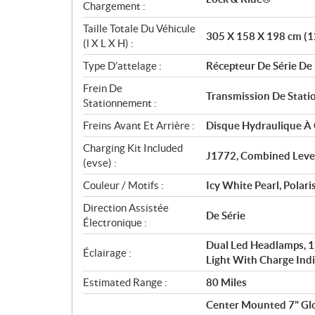
Chargement :
Taille Totale Du Véhicule
305 X 158 X 198 cm (1
(l X L X H) :
Type D’attelage :
Récepteur De Série De 
Frein De
Transmission De Stat
Stationnement :
Freins Avant Et Arrière :
Disque Hydraulique À 
Charging Kit Included
J1772, Combined Level
(evse) :
Couleur / Motifs :
Icy White Pearl, Polar
Direction Assistée
De Série
Électronique :
Dual Led Headlamps, 
Éclairage :
Light With Charge Indi
Estimated Range :
80 Miles
Center Mounted 7" Glo