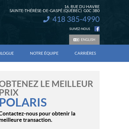
16, RUE DU HAVRE
SAINTE-THÉRÈSE-DE-GASPÉ
(QUÉBEC)
G0C 3B0
418 385-4990
INFORMATION :
SUIVEZ-NOUS
ENGLISH
BLOGUE
NOTRE ÉQUIPE
CARRIÈRES
OBTENEZ LE MEILLEUR
PRIX
POLARIS
Contactez-nous pour obtenir la
meilleure transaction.