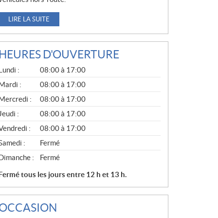
LIRE LA SUITE
HEURES D'OUVERTURE
G
Lundi :
08:00 à 17:00
É
N
Mardi :
08:00 à 17:00
É
Mercredi :
08:00 à 17:00
R
A
Jeudi :
08:00 à 17:00
L
Vendredi :
08:00 à 17:00
Samedi :
Fermé
Dimanche :
Fermé
Fermé tous les jours entre 12 h et 13 h.
OCCASION