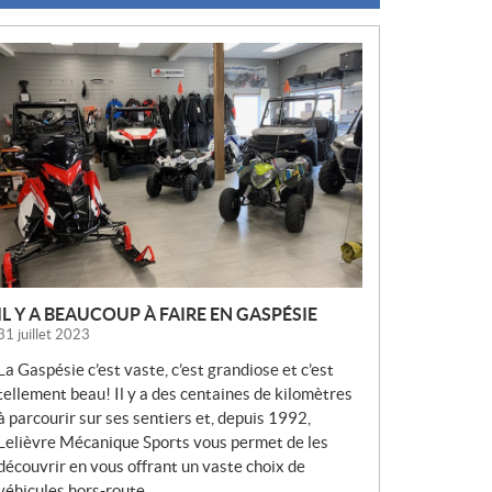
N
O
U
V
E
L
L
E
S
IL Y A BEAUCOUP À FAIRE EN GASPÉSIE
31 juillet 2023
La Gaspésie c’est vaste, c’est grandiose et c’est
tellement beau! Il y a des centaines de kilomètres
à parcourir sur ses sentiers et, depuis 1992,
Lelièvre Mécanique Sports vous permet de les
découvrir en vous offrant un vaste choix de
véhicules hors-route.