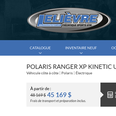
CATALOGUE
INVENTAIRE NEUF
O
POLARIS RANGER XP KINETIC 
Véhicule côte à côte
Polaris
Électrique
À partir de :
45 169
$
48 169
$
Frais de transport et préparation inclus.