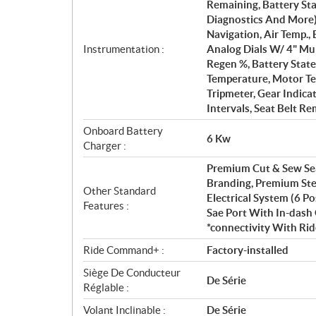
Remaining, Battery Sta
Diagnostics And More),
Navigation, Air Temp.,
Instrumentation :
Analog Dials W/ 4" Mu
Regen %, Battery State
Temperature, Motor Te
Tripmeter, Gear Indica
Intervals, Seat Belt Re
Onboard Battery
6 Kw
Charger :
Premium Cut & Sew Se
Branding, Premium Stee
Other Standard
Electrical System (6 P
Features :
Sae Port With In-dash 
*connectivity With R
Ride Command+ :
Factory-installed
Siège De Conducteur
De Série
Réglable :
Volant Inclinable :
De Série