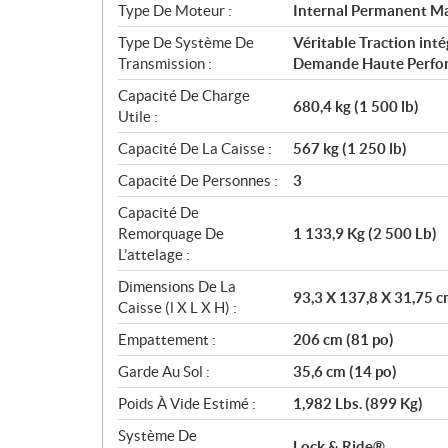
Type De Moteur :
Internal Permanent M
Type De Système De
Véritable Traction in
Transmission :
Demande Haute Perfo
Capacité De Charge
680,4 kg (1 500 lb)
Utile :
Capacité De La Caisse :
567 kg (1 250 lb)
Capacité De Personnes :
3
Capacité De
Remorquage De
1 133,9 Kg (2 500 Lb)
L’attelage :
Dimensions De La
93,3 X 137,8 X 31,75 c
Caisse (l X L X H) :
Empattement :
206 cm (81 po)
Garde Au Sol :
35,6 cm (14 po)
Poids À Vide Estimé :
1,982 Lbs. (899 Kg)
Système De
Lock & Ride®