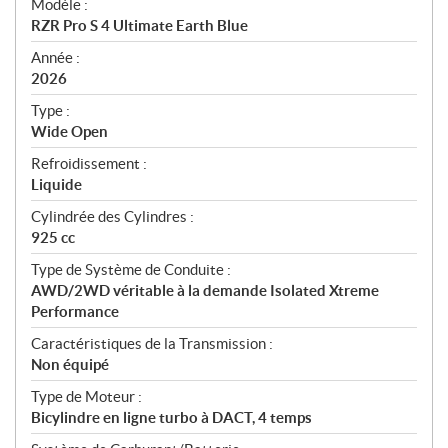
Modèle :
c
RZR Pro S 4 Ultimate Earth Blue
i
f
Année :
i
2026
c
Type :
a
Wide Open
t
Refroidissement :
i
Liquide
o
n
Cylindrée des Cylindres :
s
925 cc
Type de Système de Conduite :
AWD/2WD véritable à la demande Isolated Xtreme
Performance
Caractéristiques de la Transmission :
Non équipé
Type de Moteur :
Bicylindre en ligne turbo à DACT, 4 temps