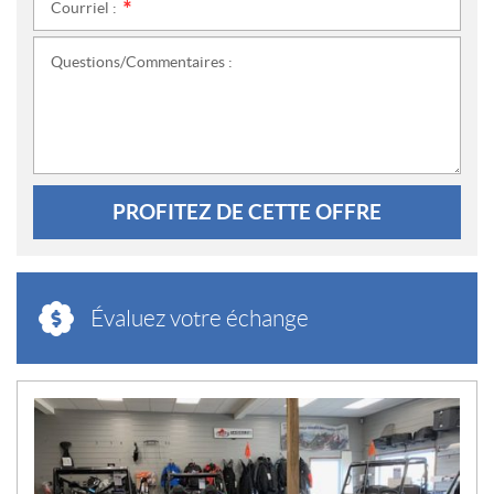
Courriel :
*
Questions/Commentaires :
PROFITEZ DE CETTE OFFRE
Évaluez votre échange
N
O
U
V