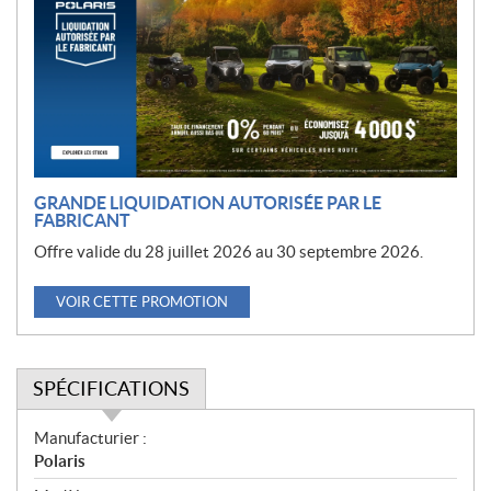
m
o
t
i
o
n
GRANDE LIQUIDATION AUTORISÉE PAR LE
FABRICANT
Offre valide du 28 juillet 2026 au 30 septembre 2026.
VOIR CETTE PROMOTION
SPÉCIFICATIONS
S
Manufacturier :
p
Polaris
é