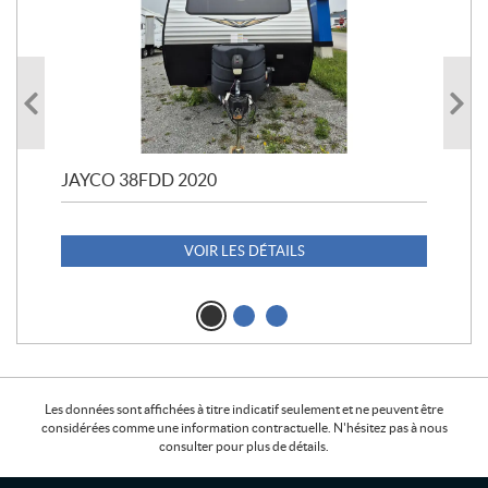
JAYCO 38FDD 2020
POL
20
1 1
VOIR LES DÉTAILS
Les données sont affichées à titre indicatif seulement et ne peuvent être
considérées comme une information contractuelle. N'hésitez pas à nous
consulter pour plus de détails.