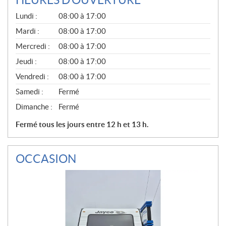
HEURES D'OUVERTURE
G
Lundi :
08:00 à 17:00
É
N
Mardi :
08:00 à 17:00
É
Mercredi :
08:00 à 17:00
R
A
Jeudi :
08:00 à 17:00
L
Vendredi :
08:00 à 17:00
Samedi :
Fermé
Dimanche :
Fermé
Fermé tous les jours entre 12 h et 13 h.
OCCASION