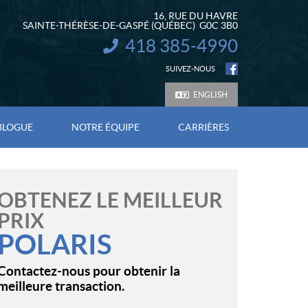
16, RUE DU HAVRE
SAINTE-THÉRÈSE-DE-GASPÉ
(QUÉBEC)
G0C 3B0
418 385-4990
INFORMATION :
SUIVEZ-NOUS
ENGLISH
BLOGUE
NOTRE ÉQUIPE
CARRIÈRES
OBTENEZ LE MEILLEUR
PRIX
POLARIS
Contactez-nous pour obtenir la
meilleure transaction.