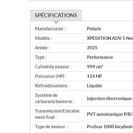
SPÉCIFICATIONS
S
Manufacturier :
Polaris
p
Modèle :
XPEDITION ADV 5 Nort
é
c
Année :
2025
i
Type :
Performance
f
i
Cylindrée moteur :
999 cm³
c
Puissance (HP) :
114 HP
a
Refroidissement :
Liquide
t
i
Système de
Injection électronique
o
carburant/batterie :
n
Transmission/Entraîne
s
PVT automatique P/R
ment final :
Type de moteur :
ProStar 1000 bicylind