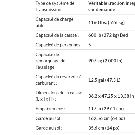
Type de système de
Véritable traction int
transmission :
sur demande
Capacité de charge
1160 lbs. (526 kg)
utile :
Capacité de la caisse :
600 lb (272 kg) Bed
Capacité de personnes :
5
Capacité de
remorquage de
907 kg (2 000 lb)
l’attelage :
Capacité du réservoir à
12.5 gal (47.3 L)
carburant :
Dimensions de la caisse
36.2 x 47.25 x 13.38 in
(L x l x H) :
Empattement :
117 in (297.1 cm)
Garde au sol :
162,56 cm (64 po)
Garde au sol :
35,6 cm (14 po)