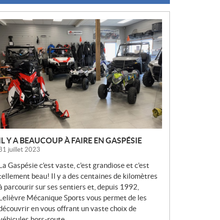
N
O
U
V
E
L
L
E
S
IL Y A BEAUCOUP À FAIRE EN GASPÉSIE
31 juillet 2023
La Gaspésie c’est vaste, c’est grandiose et c’est
tellement beau! Il y a des centaines de kilomètres
à parcourir sur ses sentiers et, depuis 1992,
Lelièvre Mécanique Sports vous permet de les
découvrir en vous offrant un vaste choix de
véhicules hors-route.