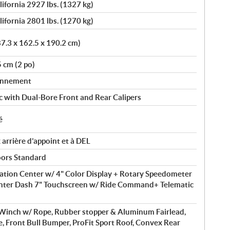
lifornia 2927 lbs. (1327 kg)
lifornia 2801 lbs. (1270 kg)
87.3 x 162.5 x 190.2 cm)
5 cm (2 po)
ionnement
c with Dual-Bore Front and Rear Calipers
é
 arrière d’appoint et à DEL
ors Standard
ation Center w/ 4" Color Display + Rotary Speedometer
nter Dash 7" Touchscreen w/ Ride Command+ Telematic
inch w/ Rope, Rubber stopper & Aluminum Fairlead,
 Front Bull Bumper, ProFit Sport Roof, Convex Rear