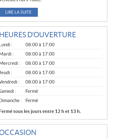
LIRE LA SUITE
HEURES D'OUVERTURE
G
Lundi :
08:00 à 17:00
É
N
Mardi :
08:00 à 17:00
É
Mercredi :
08:00 à 17:00
R
A
Jeudi :
08:00 à 17:00
L
Vendredi :
08:00 à 17:00
Samedi :
Fermé
Dimanche :
Fermé
Fermé tous les jours entre 12 h et 13 h.
OCCASION