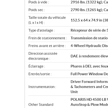
Poids à vide :
2916 lbs. (1322 kg); Ca
Poids sec :
2790 lbs. (1265 kg); Ca
Taille totale du véhicule
152.5 x 64 x 74.9 in (3
(L x l x H) :
Type d’attelage :
Récepteur de série de 
Frein de stationnement :
Transmission de stat
Freins avant et arrière :
4-Wheel Hydraulic Dis
Direction assistée
DAE à rendement élev
électronique :
Éclairage :
Phares à DEL avec feux
Entrée/sortie :
Full Power Window Do
Driver Forward Inform
Instrumentation :
& Tachometers and Ce
Unit
POLARIS HD 4500 LB W
Other Standard
AutoStop & Plow Mode,