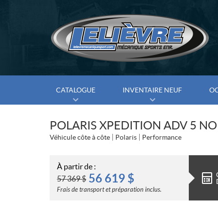
CATALOGUE
INVENTAIRE NEUF
O
POLARIS XPEDITION ADV 5 NO
Véhicule côte à côte
Polaris
Performance
À partir de :
56 619
$
57 369
$
Frais de transport et préparation inclus.