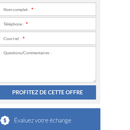
Nom complet :
*
Téléphone :
*
Courriel :
*
Questions/Commentaires :
PROFITEZ DE CETTE OFFRE
Évaluez votre échange