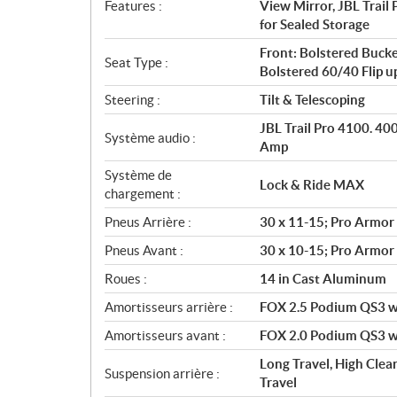
Features :
View Mirror, JBL Trai
for Sealed Storage
Front: Bolstered Bucke
Seat Type :
Bolstered 60/40 Flip 
Steering :
Tilt & Telescoping
JBL Trail Pro 4100. 4
Système audio :
Amp
Système de
Lock & Ride MAX
chargement :
Pneus Arrière :
30 x 11-15; Pro Armor
Pneus Avant :
30 x 10-15; Pro Armor
Roues :
14 in Cast Aluminum
Amortisseurs arrière :
FOX 2.5 Podium QS3 wit
Amortisseurs avant :
FOX 2.0 Podium QS3 wit
Long Travel, High Clear
Suspension arrière :
Travel