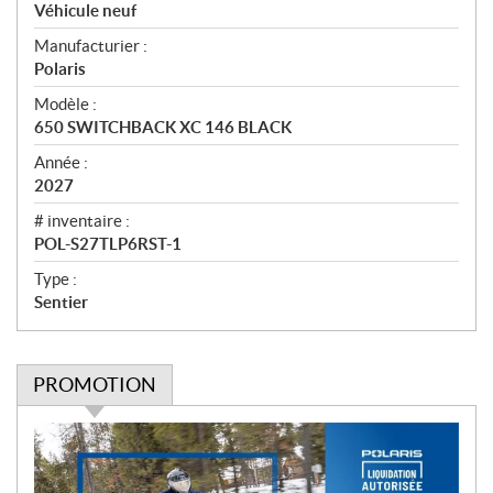
p
Véhicule neuf
e
Manufacturier :
r
Polaris
ç
u
Modèle :
650 SWITCHBACK XC 146 BLACK
Année :
2027
# inventaire :
POL-S27TLP6RST-1
Type :
Sentier
PROMOTION
P
r
o