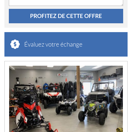
PROFITEZ DE CETTE OFFRE
Évaluez votre échange
N
O
U
V
E
L
L
E
S