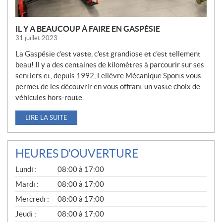
IL Y A BEAUCOUP À FAIRE EN GASPÉSIE
31 juillet 2023
La Gaspésie c’est vaste, c’est grandiose et c’est tellement
beau! Il y a des centaines de kilomètres à parcourir sur ses
sentiers et, depuis 1992, Lelièvre Mécanique Sports vous
permet de les découvrir en vous offrant un vaste choix de
véhicules hors-route.
LIRE LA SUITE
HEURES D'OUVERTURE
G
Lundi :
08:00 à 17:00
É
N
Mardi :
08:00 à 17:00
É
Mercredi :
08:00 à 17:00
R
A
Jeudi :
08:00 à 17:00
L