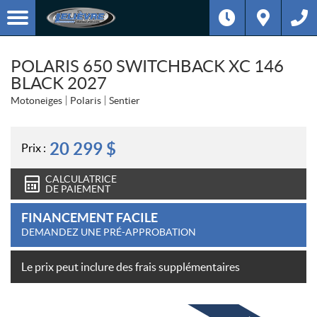
POLARIS 650 SWITCHBACK XC 146
BLACK 2027
Motoneiges
Polaris
Sentier
20 299
$
Prix :
CALCULATRICE
DE PAIEMENT
FINANCEMENT FACILE
DEMANDEZ UNE PRÉ-APPROBATION
Le prix peut inclure des frais supplémentaires