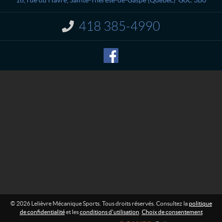
c
v
t
r
418 385-4990
I
e
n
M
f
o
é
r
c
m
a
a
n
t
i
i
o
q
n
u
e
:
S
p
o
r
t
s
© 2026 Lelièvre Mécanique Sports. Tous droits réservés. Consultez la
politique
de confidentialité
et les
conditions d'utilisation
.
Choix de consentement