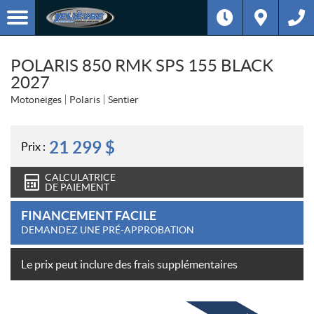
POLARIS 850 RMK SPS 155 BLACK
2027
Motoneiges
Polaris
Sentier
21 299
$
Prix :
CALCULATRICE
DE PAIEMENT
FINANCEMENT FACILE
DEMANDEZ UNE PRÉ-APPROBATION
Le prix peut inclure des frais supplémentaires