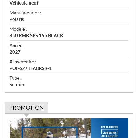
p
Véhicule neuf
e
Manufacturier :
r
Polaris
ç
u
Modèle :
850 RMK SPS 155 BLACK
Année :
2027
# inventaire :
POL-S27TFA8RSR-1
Type :
Sentier
PROMOTION
P
r
o