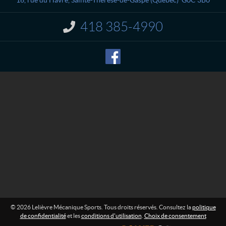
c
v
t
r
418 385-4990
I
e
n
M
f
o
é
r
c
m
a
a
n
t
i
i
o
q
n
u
e
:
S
p
o
r
t
s
© 2026 Lelièvre Mécanique Sports. Tous droits réservés. Consultez la
politique
de confidentialité
et les
conditions d'utilisation
.
Choix de consentement