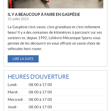
IL Y A BEAUCOUP À FAIRE EN GASPÉSIE
31 juillet 2023
La Gaspésie c’est vaste, c’est grandiose et c’est tellement
beau! Il y a des centaines de kilomètres à parcourir sur ses
sentiers et, depuis 1992, Lelièvre Mécanique Sports vous
permet de les découvrir en vous offrant un vaste choix de
véhicules hors-route.
LIRE LA SUITE
HEURES D'OUVERTURE
G
Lundi :
08:00 à 17:00
É
N
Mardi :
08:00 à 17:00
É
Mercredi :
08:00 à 17:00
R
A
Jeudi :
08:00 à 17:00
L