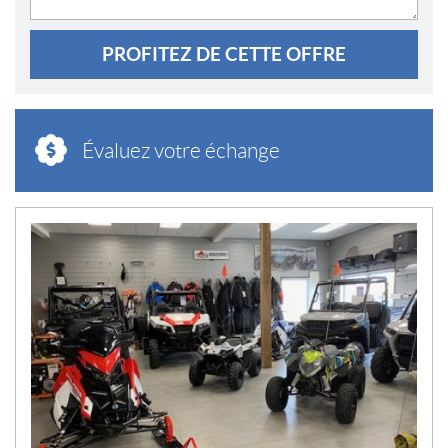
PROFITEZ DE CETTE OFFRE
Évaluez votre échange
N
O
U
V
E
L
L
E
S