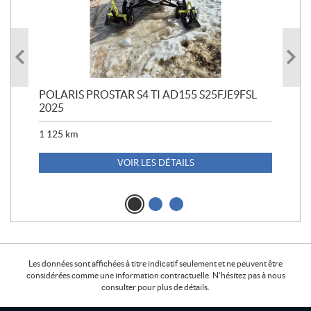
POLARIS PROSTAR S4 TI AD155 S25FJE9FSL
POL
2025
1 125
km
VOIR LES DÉTAILS
Les données sont affichées à titre indicatif seulement et ne peuvent être
considérées comme une information contractuelle. N'hésitez pas à nous
consulter pour plus de détails.