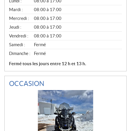
G
Lundi :
08:00 à 17:00
É
N
Mardi :
08:00 à 17:00
É
Mercredi :
08:00 à 17:00
R
A
Jeudi :
08:00 à 17:00
L
Vendredi :
08:00 à 17:00
Samedi :
Fermé
Dimanche :
Fermé
Fermé tous les jours entre 12 h et 13 h.
OCCASION