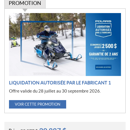
PROMOTION
P
r
o
m
o
t
i
o
n
LIQUIDATION AUTORISÉE PAR LE FABRICANT 1
Offre valide du 28 juillet au 30 septembre 2026.
VOIR CETTE PROMOTION