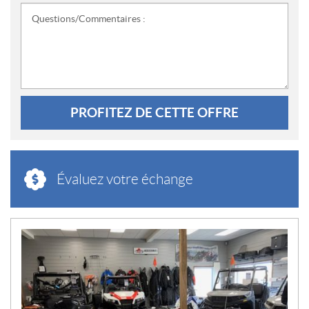
Questions/Commentaires :
PROFITEZ DE CETTE OFFRE
Évaluez votre échange
N
O
U
V
E