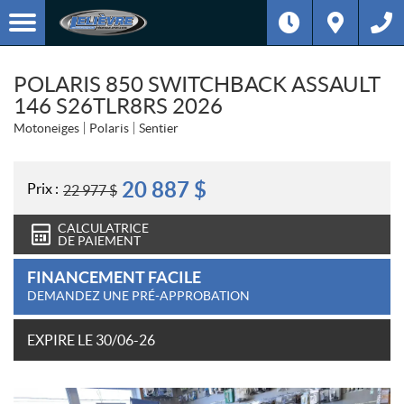
POLARIS 850 SWITCHBACK ASSAULT
146 S26TLR8RS 2026
Motoneiges
Polaris
Sentier
20 887
$
Prix :
22 977
$
CALCULATRICE
DE PAIEMENT
FINANCEMENT FACILE
DEMANDEZ UNE PRÉ-APPROBATION
EXPIRE LE 30/06-26