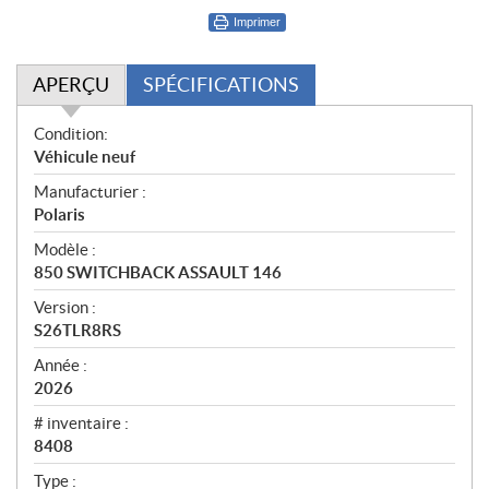
Imprimer
APERÇU
SPÉCIFICATIONS
A
Condition:
p
Véhicule neuf
e
Manufacturier :
r
Polaris
ç
u
Modèle :
850 SWITCHBACK ASSAULT 146
Version :
S26TLR8RS
Année :
2026
# inventaire :
8408
Type :