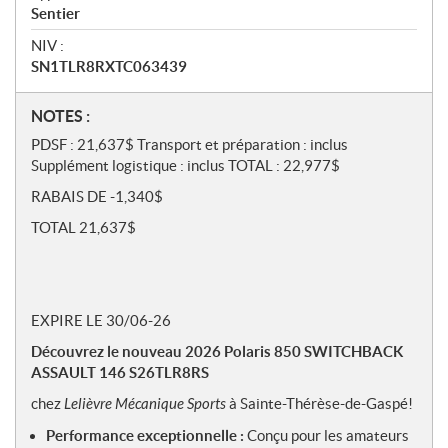
Sentier
NIV :
SN1TLR8RXTC063439
N
NOTES :
o
PDSF : 21,637$ Transport et préparation : inclus
t
Supplément logistique : inclus TOTAL : 22,977$
e
RABAIS DE -1,340$
s
TOTAL 21,637$
EXPIRE LE 30/06-26
Découvrez le nouveau 2026 Polaris 850 SWITCHBACK
ASSAULT 146 S26TLR8RS
chez
Lelièvre Mécanique Sports
à Sainte-Thérèse-de-Gaspé!
Performance exceptionnelle :
Conçu pour les amateurs