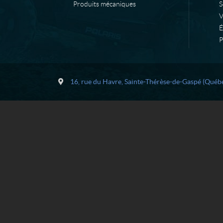
Produits mécaniques
S
É
P
C
L
o
e
16, rue du Havre
,
Sainte-Thérèse-de-Gaspé
(Québ
n
l
t
i
a
è
c
v
t
r
e
M
é
c
a
n
i
q