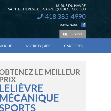
16, RUE DU HAVRE
SAINTE-THÉRÈSE-DE-GASPÉ
(QUÉBEC)
G0C 3B0
418 385-4990
INFORMATION :
SUIVEZ-NOUS
ENGLISH
BLOGUE
NOTRE ÉQUIPE
CARRIÈRES
OBTENEZ LE MEILLEUR
PRIX
LELIÈVRE
MÉCANIQUE
SPORTS