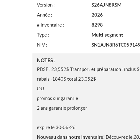
ç
Version :
S26AJN8RSM
u
Année :
2026
# inventaire :
8298
Type :
Multi-segment
NIV :
SN1AJN8R6TC05914
N
NOTES :
o
PDSF : 23,552$ Transport et préparation : inclus 
t
rabais -1840$ total 23,052$
e
s
OU
promos sur garantie
2 ans garantie prolonger
expire le 30-06-26
Nouveau dans notre inventaire!
Découvrez le
20