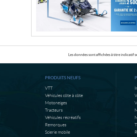
t
i
o
n
Les données sont affichées à titre indicati
PRODUITS NEUFS
VTT
I
Véhicules côte à côte
Motoneiges
V
Tracteurs
M
Véhicules récréatifs
M
Remorques
T
Scierie mobile
R