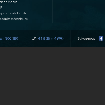
cierie mobile
VR
quipements lourds
roduits mécaniques
418 385-4990
Information :
ec)
G0C 3B0
Suivez-nous