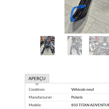
APERÇU
A
Condition:
Véhicule neuf
p
Manufacturier :
Polaris
e
r
Modèle :
850 TITAN ADVENTUR