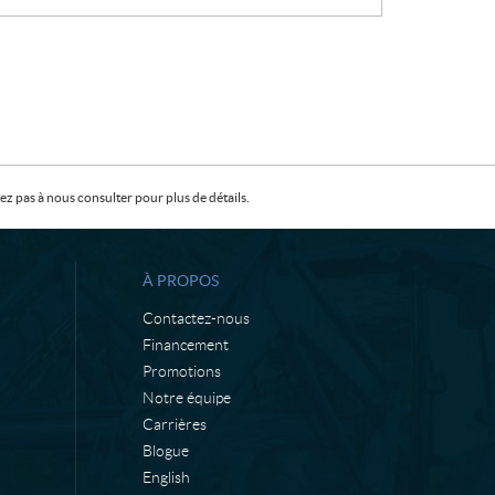
X
VOIR LES DÉTAILS
:
z pas à nous consulter pour plus de détails.
À PROPOS
Contactez-nous
Financement
Promotions
Notre équipe
Carrières
Blogue
English