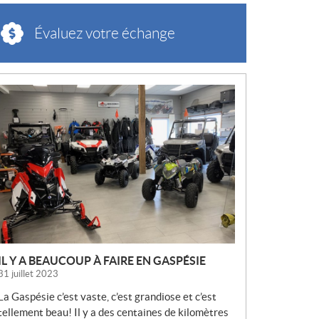
Évaluez votre échange
N
O
U
V
E
L
L
E
S
IL Y A BEAUCOUP À FAIRE EN GASPÉSIE
31 juillet 2023
La Gaspésie c’est vaste, c’est grandiose et c’est
tellement beau! Il y a des centaines de kilomètres