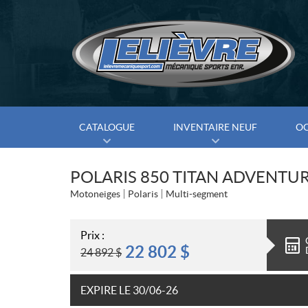
CATALOGUE
INVENTAIRE NEUF
O
POLARIS 850 TITAN ADVENTUR
Motoneiges
Polaris
Multi-segment
Prix :
22 802
$
24 892
$
EXPIRE LE 30/06-26