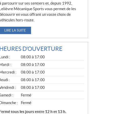
à parcourir sur ses sentiers et, depuis 1992,
Lelièvre Mécanique Sports vous permet de les
découvrir en vous offrant un vaste choix de
véhicules hors-route.
LIRE LA SUITE
HEURES D'OUVERTURE
G
Lundi :
08:00 à 17:00
É
N
Mardi :
08:00 à 17:00
É
Mercredi :
08:00 à 17:00
R
A
Jeudi :
08:00 à 17:00
L
Vendredi :
08:00 à 17:00
Samedi :
Fermé
Dimanche :
Fermé
Fermé tous les jours entre 12 h et 13 h.