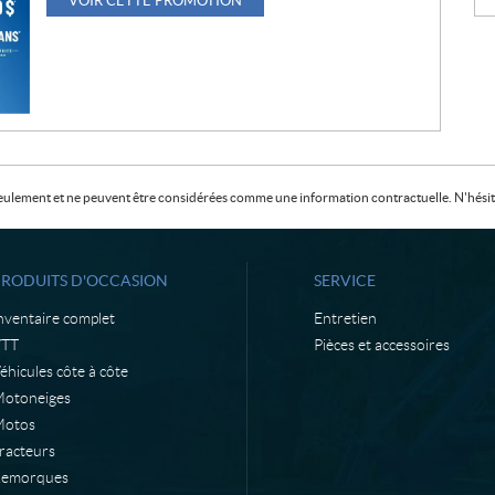
VOIR CETTE PROMOTION
f seulement et ne peuvent être considérées comme une information contractuelle. N'hésite
PRODUITS D'OCCASION
SERVICE
nventaire complet
Entretien
VTT
Pièces et accessoires
éhicules côte à côte
otoneiges
otos
racteurs
emorques