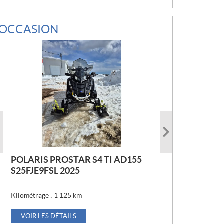
OCCASION
POLARIS PROSTAR S4 TI AD155
POLARIS ASSAULT 850 144 2020
POLARIS S19ELS8PS 2019
S25FJE9FSL 2025
Kilométrage :
6 139
km
Kilométrage :
1 125
km
VOIR LES DÉTAILS
P
6 295
$
R
VOIR LES DÉTAILS
I