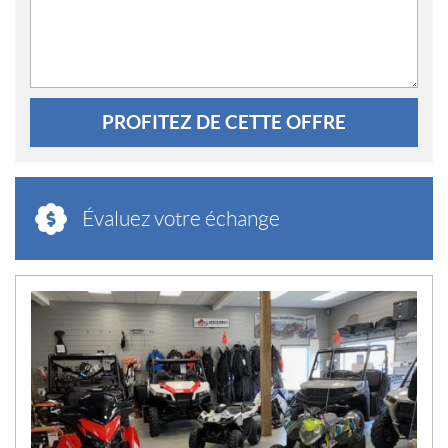
PROFITEZ DE CETTE OFFRE
Évaluez votre échange
N
O
U
V
E
L
L