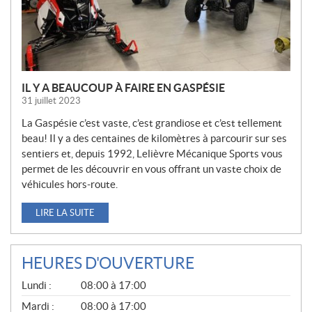
E
S
IL Y A BEAUCOUP À FAIRE EN GASPÉSIE
31 juillet 2023
La Gaspésie c’est vaste, c’est grandiose et c’est tellement
beau! Il y a des centaines de kilomètres à parcourir sur ses
sentiers et, depuis 1992, Lelièvre Mécanique Sports vous
permet de les découvrir en vous offrant un vaste choix de
véhicules hors-route.
LIRE LA SUITE
HEURES D'OUVERTURE
G
Lundi :
08:00 à 17:00
É
N
Mardi :
08:00 à 17:00