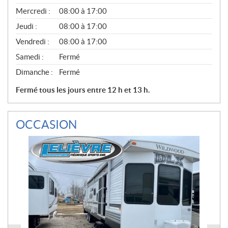
É
Mercredi :
08:00 à 17:00
R
A
Jeudi :
08:00 à 17:00
L
Vendredi :
08:00 à 17:00
Samedi :
Fermé
Dimanche :
Fermé
Fermé tous les jours entre 12 h et 13 h.
OCCASION