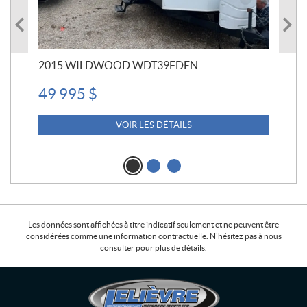
2015 WILDWOOD WDT39FDEN
JA
49 995
$
VOIR LES DÉTAILS
Les données sont affichées à titre indicatif seulement et ne peuvent être
considérées comme une information contractuelle. N'hésitez pas à nous
consulter pour plus de détails.
C
L
o
e