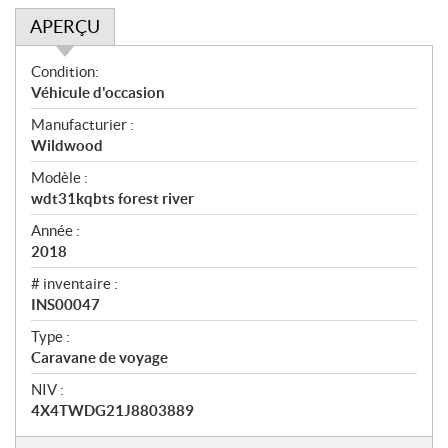
APERÇU
A
Condition:
p
Véhicule d'occasion
e
Manufacturier :
r
Wildwood
ç
u
Modèle :
wdt31kqbts forest river
Année :
2018
# inventaire :
INS00047
Type :
Caravane de voyage
NIV :
4X4TWDG21J8803889