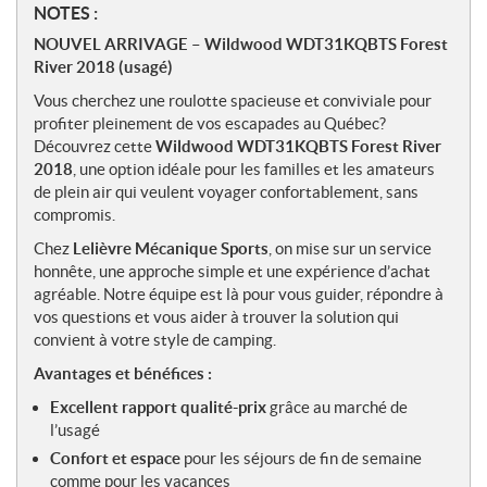
N
NOTES :
o
NOUVEL ARRIVAGE – Wildwood WDT31KQBTS Forest
t
River 2018 (usagé)
e
Vous cherchez une roulotte spacieuse et conviviale pour
s
profiter pleinement de vos escapades au Québec?
Découvrez cette
Wildwood WDT31KQBTS Forest River
2018
, une option idéale pour les familles et les amateurs
de plein air qui veulent voyager confortablement, sans
compromis.
Chez
Lelièvre Mécanique Sports
, on mise sur un service
honnête, une approche simple et une expérience d’achat
agréable. Notre équipe est là pour vous guider, répondre à
vos questions et vous aider à trouver la solution qui
convient à votre style de camping.
Avantages et bénéfices :
Excellent rapport qualité-prix
grâce au marché de
l’usagé
Confort et espace
pour les séjours de fin de semaine
comme pour les vacances