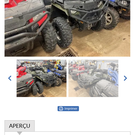
Imprimer
APERÇU