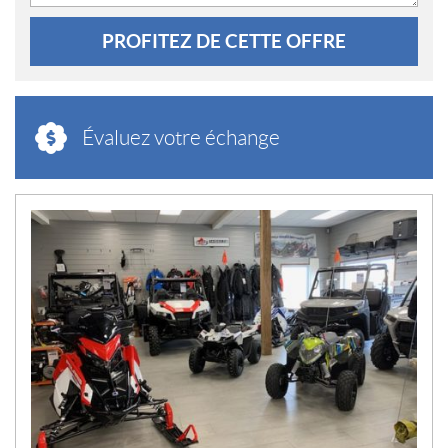
PROFITEZ DE CETTE OFFRE
Évaluez votre échange
N
O
U
V
E
L
L
E
S