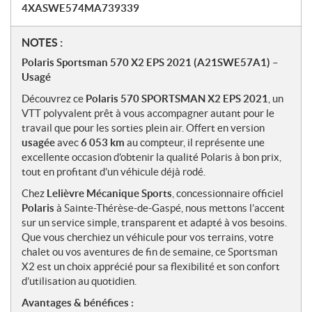
4XASWE574MA739339
N
NOTES :
o
Polaris Sportsman 570 X2 EPS 2021 (A21SWE57A1) –
t
Usagé
e
Découvrez ce
Polaris 570 SPORTSMAN X2 EPS 2021
, un
s
VTT polyvalent prêt à vous accompagner autant pour le
travail que pour les sorties plein air. Offert en version
usagée
avec
6 053 km
au compteur, il représente une
excellente occasion d’obtenir la qualité Polaris à bon prix,
tout en profitant d’un véhicule déjà rodé.
Chez
Lelièvre Mécanique Sports
, concessionnaire officiel
Polaris
à Sainte-Thérèse-de-Gaspé, nous mettons l’accent
sur un service simple, transparent et adapté à vos besoins.
Que vous cherchiez un véhicule pour vos terrains, votre
chalet ou vos aventures de fin de semaine, ce Sportsman
X2 est un choix apprécié pour sa flexibilité et son confort
d’utilisation au quotidien.
Avantages & bénéfices :