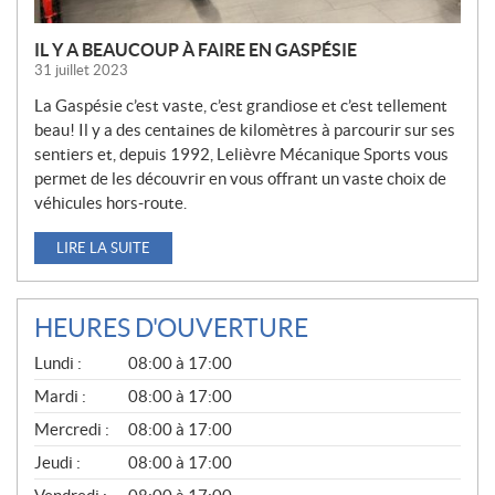
IL Y A BEAUCOUP À FAIRE EN GASPÉSIE
31 juillet 2023
La Gaspésie c’est vaste, c’est grandiose et c’est tellement
beau! Il y a des centaines de kilomètres à parcourir sur ses
sentiers et, depuis 1992, Lelièvre Mécanique Sports vous
permet de les découvrir en vous offrant un vaste choix de
véhicules hors-route.
LIRE LA SUITE
HEURES D'OUVERTURE
G
Lundi :
08:00 à 17:00
É
N
Mardi :
08:00 à 17:00
É
Mercredi :
08:00 à 17:00
R
A
Jeudi :
08:00 à 17:00
L