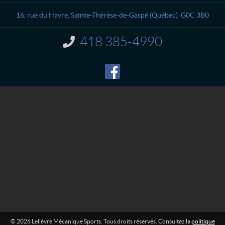
t
i
a
è
16, rue du Havre
,
Sainte-Thérèse-de-Gaspé
(Québec)
G0C 3B0
c
v
t
r
418 385-4990
I
e
n
M
f
o
é
r
c
m
a
a
n
t
i
i
o
q
n
u
e
:
S
p
o
r
t
s
© 2026 Lelièvre Mécanique Sports. Tous droits réservés. Consultez la
politique