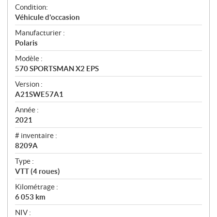
A
Condition:
p
Véhicule d'occasion
e
Manufacturier :
r
Polaris
ç
u
Modèle :
570 SPORTSMAN X2 EPS
Version :
A21SWE57A1
Année :
2021
# inventaire :
8209A
Type :
VTT (4 roues)
Kilométrage :
6 053
km
NIV :