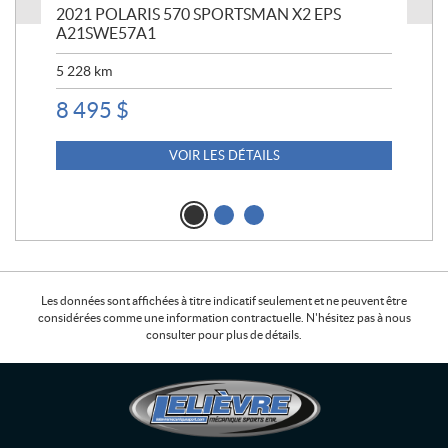
2021 POLARIS 570 SPORTSMAN X2 EPS
PO
A21SWE57A1
5 6
5 228
km
14
8 495
$
VOIR LES DÉTAILS
Les données sont affichées à titre indicatif seulement et ne peuvent être
considérées comme une information contractuelle. N'hésitez pas à nous
consulter pour plus de détails.
C
L
o
e
n
l