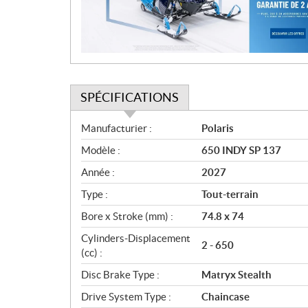
i
o
n
SPÉCIFICATIONS
S
Manufacturier :
Polaris
p
Modèle :
650 INDY SP 137
é
c
Année :
2027
i
Type :
Tout-terrain
f
i
Bore x Stroke (mm) :
74.8 x 74
c
Cylinders-Displacement
2 - 650
a
(cc) :
t
Disc Brake Type :
Matryx Stealth
i
o
Drive System Type :
Chaincase