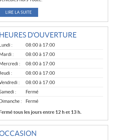
LIRE LA SUITE
HEURES D'OUVERTURE
G
Lundi :
08:00 à 17:00
É
N
Mardi :
08:00 à 17:00
É
Mercredi :
08:00 à 17:00
R
A
Jeudi :
08:00 à 17:00
L
Vendredi :
08:00 à 17:00
Samedi :
Fermé
Dimanche :
Fermé
Fermé tous les jours entre 12 h et 13 h.
OCCASION