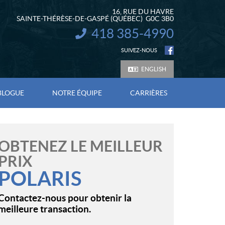
16, RUE DU HAVRE
SAINTE-THÉRÈSE-DE-GASPÉ
(QUÉBEC)
G0C 3B0
418 385-4990
INFORMATION :
SUIVEZ-NOUS
ENGLISH
BLOGUE
NOTRE ÉQUIPE
CARRIÈRES
OBTENEZ LE MEILLEUR
PRIX
POLARIS
Contactez-nous pour obtenir la
meilleure transaction.