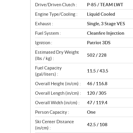
n
Drive/Driven Clutch :
P-85 / TEAM LWT
s
Engine Type/Cooling :
Liquid Cooled
Exhaust :
Single, 3 Stage VES
Fuel System :
Cleanfire Injection
Ignition :
Patriot 3DS
Estimated Dry Weight
502 / 228
(lbs / kg) :
Fuel Capacity
11.5 / 43.5
(gal/liters) :
Overall Height (in/cm) :
46 / 116.8
Overall Length (in/cm) :
120 / 305
Overall Width (in/cm) :
47 / 119.4
Person Capacity :
One
Ski Center Distance
42.5 / 108
(in/cm) :