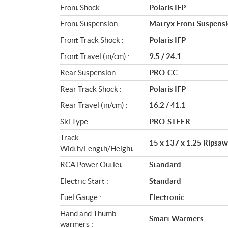
Front Shock :
Polaris IFP
Front Suspension :
Matryx Front Suspens
Front Track Shock :
Polaris IFP
Front Travel (in/cm) :
9.5 / 24.1
Rear Suspension :
PRO-CC
Rear Track Shock :
Polaris IFP
Rear Travel (in/cm) :
16.2 / 41.1
Ski Type :
PRO-STEER
Track
15 x 137 x 1.25 Ripsaw 
Width/Length/Height :
RCA Power Outlet :
Standard
Electric Start :
Standard
Fuel Gauge :
Electronic
Hand and Thumb
Smart Warmers
warmers :