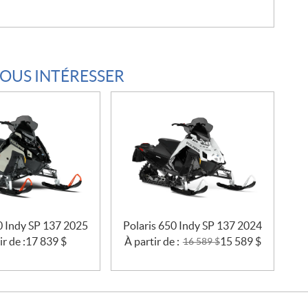
VOUS INTÉRESSER
0 Indy SP 137 2025
Polaris 650 Indy SP 137 2024
ir de :
17 839
$
À partir de :
15 589
$
16 589
$