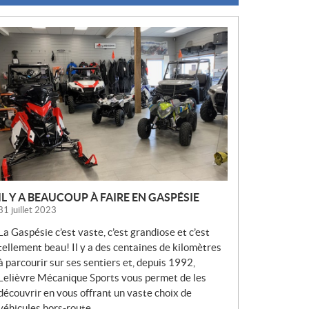
N
O
U
V
E
L
L
E
S
IL Y A BEAUCOUP À FAIRE EN GASPÉSIE
31 juillet 2023
La Gaspésie c’est vaste, c’est grandiose et c’est
tellement beau! Il y a des centaines de kilomètres
à parcourir sur ses sentiers et, depuis 1992,
Lelièvre Mécanique Sports vous permet de les
découvrir en vous offrant un vaste choix de
véhicules hors-route.