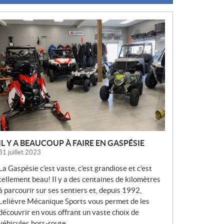
N
O
U
V
E
L
L
E
S
IL Y A BEAUCOUP À FAIRE EN GASPÉSIE
31 juillet 2023
La Gaspésie c’est vaste, c’est grandiose et c’est
tellement beau! Il y a des centaines de kilomètres
à parcourir sur ses sentiers et, depuis 1992,
Lelièvre Mécanique Sports vous permet de les
découvrir en vous offrant un vaste choix de
véhicules hors-route.