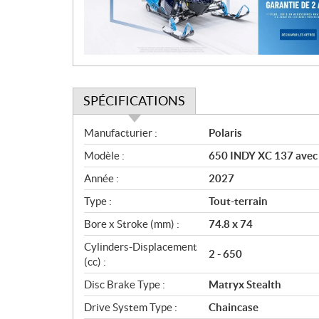
i
o
n
SPÉCIFICATIONS
S
Manufacturier :
Polaris
p
Modèle :
650 INDY XC 137 avec 
é
c
Année :
2027
i
Type :
Tout-terrain
f
i
Bore x Stroke (mm) :
74.8 x 74
c
Cylinders-Displacement
2 - 650
a
(cc) :
t
Disc Brake Type :
Matryx Stealth
i
o
Drive System Type :
Chaincase