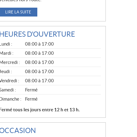
LIRE LA SUITE
HEURES D'OUVERTURE
G
Lundi :
08:00 à 17:00
É
N
Mardi :
08:00 à 17:00
É
Mercredi :
08:00 à 17:00
R
A
Jeudi :
08:00 à 17:00
L
Vendredi :
08:00 à 17:00
Samedi :
Fermé
Dimanche :
Fermé
Fermé tous les jours entre 12 h et 13 h.
OCCASION