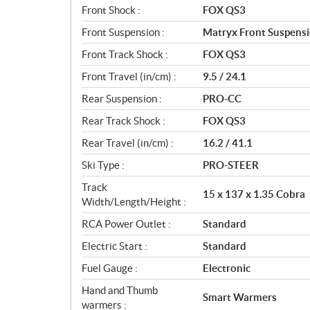
Front Shock :
FOX QS3
Front Suspension :
Matryx Front Suspens
Front Track Shock :
FOX QS3
Front Travel (in/cm) :
9.5 / 24.1
Rear Suspension :
PRO-CC
Rear Track Shock :
FOX QS3
Rear Travel (in/cm) :
16.2 / 41.1
Ski Type :
PRO-STEER
Track
15 x 137 x 1.35 Cobra
Width/Length/Height :
RCA Power Outlet :
Standard
Electric Start :
Standard
Fuel Gauge :
Electronic
Hand and Thumb
Smart Warmers
warmers :