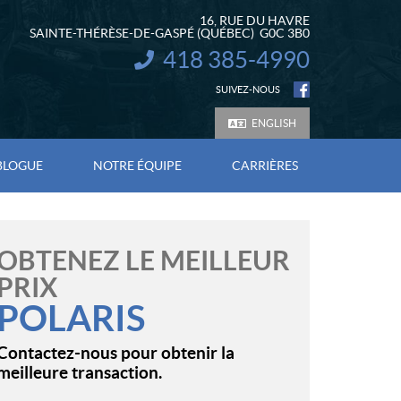
16, RUE DU HAVRE
SAINTE-THÉRÈSE-DE-GASPÉ
(QUÉBEC)
G0C 3B0
418 385-4990
INFORMATION :
SUIVEZ-NOUS
ENGLISH
BLOGUE
NOTRE ÉQUIPE
CARRIÈRES
OBTENEZ LE MEILLEUR
PRIX
POLARIS
Contactez-nous pour obtenir la
meilleure transaction.