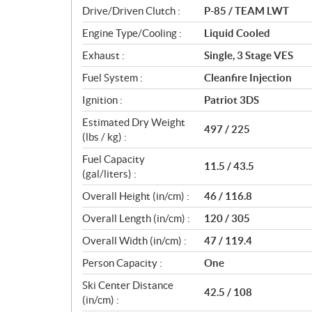
n
Drive/Driven Clutch :
P-85 / TEAM LWT
s
Engine Type/Cooling :
Liquid Cooled
Exhaust :
Single, 3 Stage VES
Fuel System :
Cleanfire Injection
Ignition :
Patriot 3DS
Estimated Dry Weight
497 / 225
(lbs / kg) :
Fuel Capacity
11.5 / 43.5
(gal/liters) :
Overall Height (in/cm) :
46 / 116.8
Overall Length (in/cm) :
120 / 305
Overall Width (in/cm) :
47 / 119.4
Person Capacity :
One
Ski Center Distance
42.5 / 108
(in/cm) :