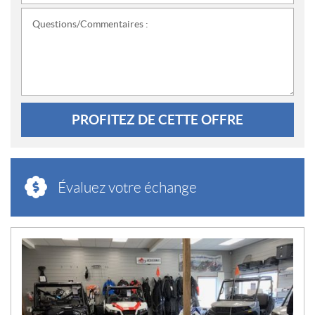
Questions/Commentaires :
PROFITEZ DE CETTE OFFRE
Évaluez votre échange
N
O
U
V
E