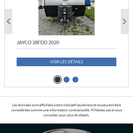
JAYCO 38FDD 2020
POL
20
1 1
VOIR LES DÉTAILS
Les données sont affichées à titre indicatif seulement et ne peuvent être
considérées comme une information contractuelle. N'hésitez pas à nous
consulter pour plus de détails.
C
L