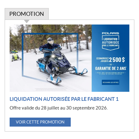
PROMOTION
P
r
o
m
o
t
i
o
n
LIQUIDATION AUTORISÉE PAR LE FABRICANT 1
Offre valide du 28 juillet au 30 septembre 2026.
VOIR CETTE PROMOTION