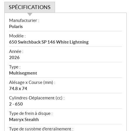
SPÉCIFICATIONS
S
Manufacturier :
p
Polaris
é
Modèle :
c
650 Switchback SP 146 White Lightning
i
f
Année :
i
2026
c
Type :
a
Multisegment
t
Alésage x Course (mm) :
i
74.8 x 74
o
n
Cylindres-Déplacement (cc) :
s
2 - 650
Type de frein à disque :
Matryx Stealth
Type de système d'entraînement :