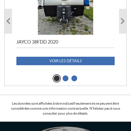
JAYCO 38FDD 2020
POL
20
1 1
VOIR LES DÉTAILS
Les données sont affichées à titre indicatif seulement et ne peuvent être
considérées comme une information contractuelle. N'hésitez pas à nous
consulter pour plus de détails.
C
L