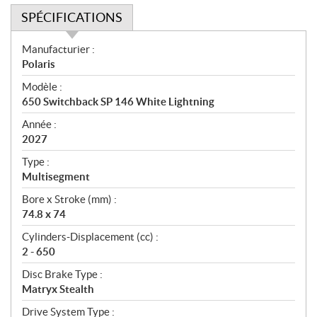
SPÉCIFICATIONS
S
Manufacturier :
p
Polaris
é
Modèle :
c
650 Switchback SP 146 White Lightning
i
f
Année :
i
2027
c
Type :
a
Multisegment
t
Bore x Stroke (mm) :
i
74.8 x 74
o
n
Cylinders-Displacement (cc) :
s
2 - 650
Disc Brake Type :
Matryx Stealth
Drive System Type :