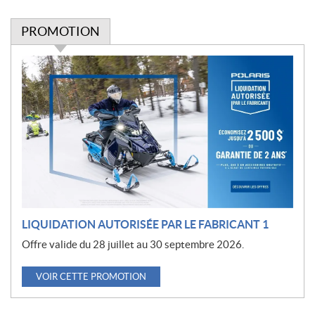
PROMOTION
P
r
o
m
o
t
i
o
n
LIQUIDATION AUTORISÉE PAR LE FABRICANT 1
Offre valide du 28 juillet au 30 septembre 2026.
VOIR CETTE PROMOTION