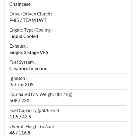
Chaincase
Drive/Driven Clutch :
P-85 / TEAM LWT
Engine Type/Cooling :
Liquid Cooled
Exhaust :
Single, 3 Stage VES
Fuel System :
Cleanfire Injection
Ignition :
Patriot 3DS
Estimated Dry Weight (lbs / kg) :
508 / 230
Fuel Capacity (gal/liters) :
11.5 / 43.5
Overall Height (in/cm) :
46 / 116.8