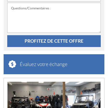
Questions/Commentaires :
PROFITEZ DE CETTE OFFRE
Évaluez votre échange
N
O
U
V
E