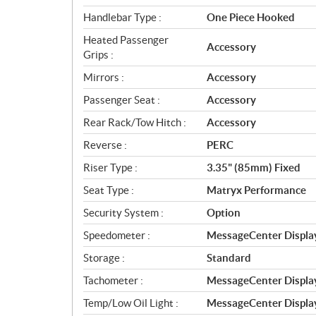
Handlebar Type :
One Piece Hooked
Heated Passenger
Accessory
Grips :
Mirrors :
Accessory
Passenger Seat :
Accessory
Rear Rack/Tow Hitch :
Accessory
Reverse :
PERC
Riser Type :
3.35" (85mm) Fixed
Seat Type :
Matryx Performance
Security System :
Option
Speedometer :
MessageCenter Display
Storage :
Standard
Tachometer :
MessageCenter Display
Temp/Low Oil Light :
MessageCenter Display