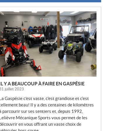
N
O
U
V
E
L
L
E
S
IL Y A BEAUCOUP À FAIRE EN GASPÉSIE
31 juillet 2023
La Gaspésie c’est vaste, c’est grandiose et c’est
tellement beau! Il y a des centaines de kilomètres
à parcourir sur ses sentiers et, depuis 1992,
Lelièvre Mécanique Sports vous permet de les
découvrir en vous offrant un vaste choix de
véhicules hors-route.