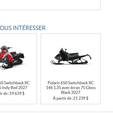
VOUS INTÉRESSER
650 Switchback XC
Polaris 650 Switchback XC
5 Indy Red 2027
146 1.35 avec écran 7S Gloss
Black 2027
ir de :
19 639
$
À partir de :
21 239
$