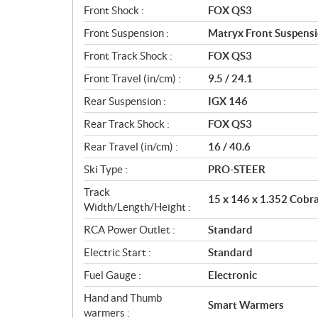
Front Shock :
FOX QS3
Front Suspension :
Matryx Front Suspens
Front Track Shock :
FOX QS3
Front Travel (in/cm) :
9.5 / 24.1
Rear Suspension :
IGX 146
Rear Track Shock :
FOX QS3
Rear Travel (in/cm) :
16 / 40.6
Ski Type :
PRO-STEER
Track
15 x 146 x 1.352 Cobr
Width/Length/Height :
RCA Power Outlet :
Standard
Electric Start :
Standard
Fuel Gauge :
Electronic
Hand and Thumb
Smart Warmers
warmers :