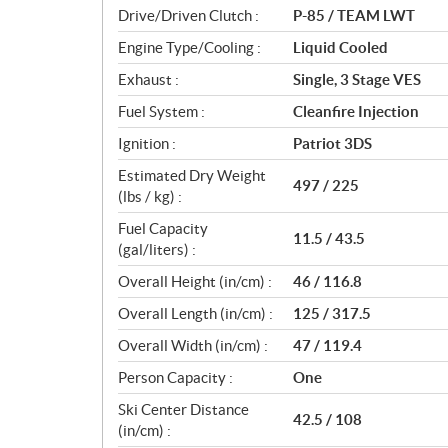
n
Drive/Driven Clutch :
P-85 / TEAM LWT
s
Engine Type/Cooling :
Liquid Cooled
Exhaust :
Single, 3 Stage VES
Fuel System :
Cleanfire Injection
Ignition :
Patriot 3DS
Estimated Dry Weight
497 / 225
(lbs / kg) :
Fuel Capacity
11.5 / 43.5
(gal/liters) :
Overall Height (in/cm) :
46 / 116.8
Overall Length (in/cm) :
125 / 317.5
Overall Width (in/cm) :
47 / 119.4
Person Capacity :
One
Ski Center Distance
42.5 / 108
(in/cm) :