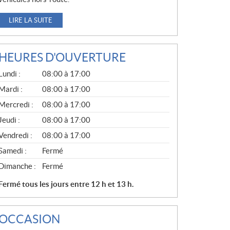
LIRE LA SUITE
HEURES D'OUVERTURE
G
Lundi :
08:00 à 17:00
É
N
Mardi :
08:00 à 17:00
É
Mercredi :
08:00 à 17:00
R
A
Jeudi :
08:00 à 17:00
L
Vendredi :
08:00 à 17:00
Samedi :
Fermé
Dimanche :
Fermé
Fermé tous les jours entre 12 h et 13 h.
OCCASION