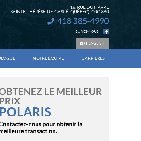
16, RUE DU HAVRE
SAINTE-THÉRÈSE-DE-GASPÉ
(QUÉBEC)
G0C 3B0
418 385-4990
INFORMATION :
SUIVEZ-NOUS
ENGLISH
BLOGUE
NOTRE ÉQUIPE
CARRIÈRES
OBTENEZ LE MEILLEUR
PRIX
POLARIS
Contactez-nous pour obtenir la
meilleure transaction.