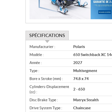
i
o
n
SPÉCIFICATIONS
S
Manufacturier :
Polaris
p
Modèle :
650 Switchback XC 146
é
c
Année :
2027
i
Type :
Multisegment
f
i
Bore x Stroke (mm) :
74.8 x 74
c
Cylinders-Displacement
2 - 650
a
(cc) :
t
Disc Brake Type :
Matryx Stealth
i
o
Drive System Type :
Chaincase