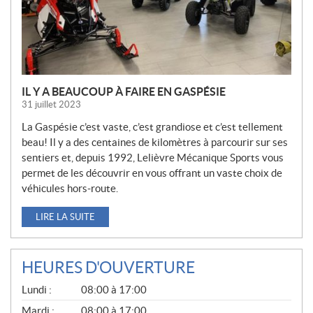
E
S
IL Y A BEAUCOUP À FAIRE EN GASPÉSIE
31 juillet 2023
La Gaspésie c’est vaste, c’est grandiose et c’est tellement
beau! Il y a des centaines de kilomètres à parcourir sur ses
sentiers et, depuis 1992, Lelièvre Mécanique Sports vous
permet de les découvrir en vous offrant un vaste choix de
véhicules hors-route.
LIRE LA SUITE
HEURES D'OUVERTURE
G
Lundi :
08:00 à 17:00
É
N
Mardi :
08:00 à 17:00