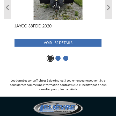
JAYCO 38FDD 2020
POL
20
1 1
VOIR LES DÉTAILS
Les données sont affichées à titre indicatif seulement et ne peuvent être
considérées comme une information contractuelle. N'hésitez pas à nous
consulter pour plus de détails.
C
L
o
e
n
l