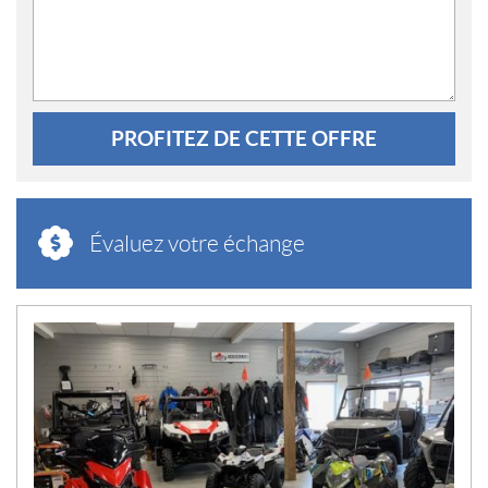
PROFITEZ DE CETTE OFFRE
Évaluez votre échange
N
O
U
V
E
L
L