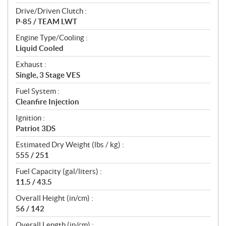
Drive/Driven Clutch :
P-85 / TEAM LWT
Engine Type/Cooling :
Liquid Cooled
Exhaust :
Single, 3 Stage VES
Fuel System :
Cleanfire Injection
Ignition :
Patriot 3DS
Estimated Dry Weight (lbs / kg) :
555 / 251
Fuel Capacity (gal/liters) :
11.5 / 43.5
Overall Height (in/cm) :
56 / 142
Overall Length (in/cm) :