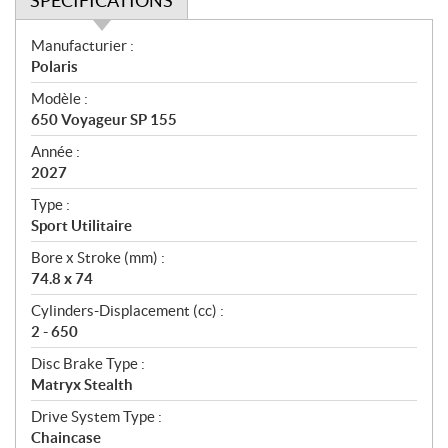
SPÉCIFICATIONS
S
Manufacturier :
p
Polaris
é
Modèle :
c
650 Voyageur SP 155
i
f
Année :
i
2027
c
Type :
a
Sport Utilitaire
t
Bore x Stroke (mm) :
i
74.8 x 74
o
n
Cylinders-Displacement (cc) :
s
2 - 650
Disc Brake Type :
Matryx Stealth
Drive System Type :
Chaincase