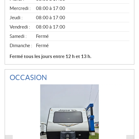
É
Mercredi :
08:00 à 17:00
R
A
Jeudi :
08:00 à 17:00
L
Vendredi :
08:00 à 17:00
Samedi :
Fermé
Dimanche :
Fermé
Fermé tous les jours entre 12 h et 13 h.
OCCASION