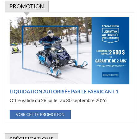
PROMOTION
P
r
o
m
o
t
i
o
n
LIQUIDATION AUTORISÉE PAR LE FABRICANT 1
Offre valide du 28 juillet au 30 septembre 2026.
VOIR CETTE PROMOTION