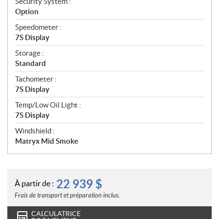
Security System :
Option
Speedometer :
7S Display
Storage :
Standard
Tachometer :
7S Display
Temp/Low Oil Light :
7S Display
Windshield :
Matryx Mid Smoke
22 939
$
À partir de :
Frais de transport et préparation inclus.
CALCULATRICE