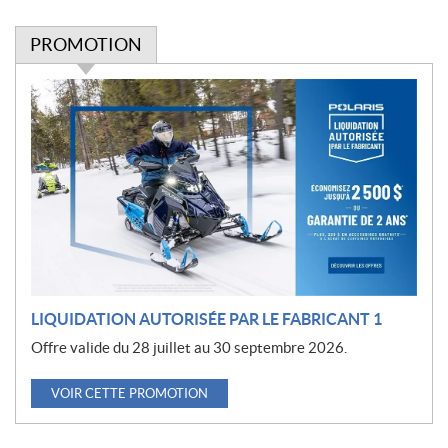
PROMOTION
P
r
o
m
o
t
i
o
n
LIQUIDATION AUTORISÉE PAR LE FABRICANT 1
Offre valide du 28 juillet au 30 septembre 2026.
VOIR CETTE PROMOTION