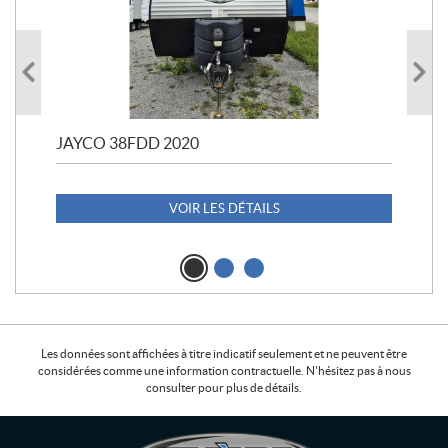
JAYCO 38FDD 2020
POL
20
1 1
VOIR LES DÉTAILS
Les données sont affichées à titre indicatif seulement et ne peuvent être
considérées comme une information contractuelle. N'hésitez pas à nous
consulter pour plus de détails.
C
L