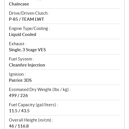
Chaincase
Drive/Driven Clutch :
P-85 / TEAM LWT
Engine Type/Cooling :
Liquid Cooled
Exhaust :
Single, 3 Stage VES
Fuel System :
Cleanfire Injection
Ignition :
Patriot 3DS
Estimated Dry Weight (lbs / kg) :
499 / 226
Fuel Capacity (gal/liters) :
11.5 / 43.5
Overall Height (in/cm) :
46 / 116.8