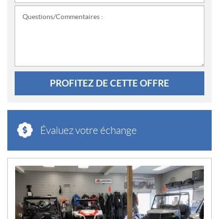
Questions/Commentaires :
PROFITEZ DE CETTE OFFRE
Évaluez votre échange
N
O
U
V
E