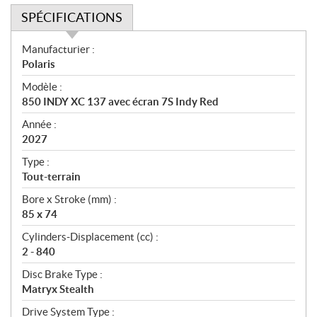
SPÉCIFICATIONS
S
Manufacturier :
p
Polaris
é
Modèle :
c
850 INDY XC 137 avec écran 7S Indy Red
i
f
Année :
i
2027
c
Type :
a
Tout-terrain
t
Bore x Stroke (mm) :
i
85 x 74
o
n
Cylinders-Displacement (cc) :
s
2 - 840
Disc Brake Type :
Matryx Stealth
Drive System Type :