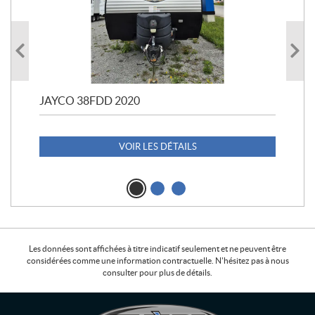
JAYCO 38FDD 2020
POL
20
1 1
VOIR LES DÉTAILS
Les données sont affichées à titre indicatif seulement et ne peuvent être
considérées comme une information contractuelle. N'hésitez pas à nous
consulter pour plus de détails.
C
L