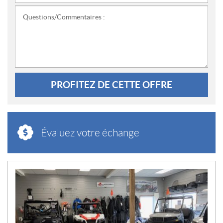
Questions/Commentaires :
PROFITEZ DE CETTE OFFRE
Évaluez votre échange
N
O
U
V
E