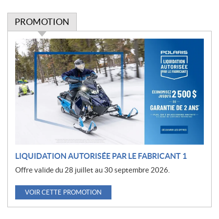
PROMOTION
P
r
o
m
o
t
i
o
n
LIQUIDATION AUTORISÉE PAR LE FABRICANT 1
Offre valide du 28 juillet au 30 septembre 2026.
VOIR CETTE PROMOTION