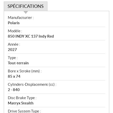
SPÉCIFICATIONS
S
Manufacturier :
p
Polaris
é
Modèle :
c
850 INDY XC 137 Indy Red
i
f
Année :
i
2027
c
Type :
a
Tout-terrain
t
Bore x Stroke (mm) :
i
85 x 74
o
n
Cylinders-Displacement (cc) :
s
2 - 840
Disc Brake Type :
Matryx Stealth
Drive System Type :