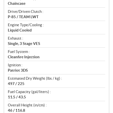
Chaincase
Drive/Driven Clutch :
P-85 / TEAM LWT
Engine Type/Cooling :
Liquid Cooled
Exhaust :
Single, 3 Stage VES
Fuel System :
Cleanfire Injection
Ignition :
Patriot 3DS
Estimated Dry Weight (lbs / kg) :
497 / 225
Fuel Capacity (gal/liters) :
11.5 / 43.5
Overall Height (in/cm) :
46 / 116.8