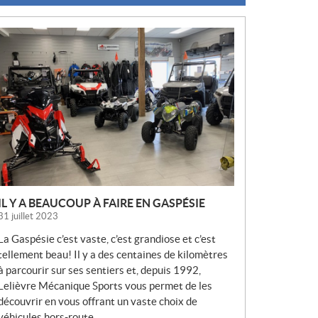
N
O
U
V
E
L
L
E
S
IL Y A BEAUCOUP À FAIRE EN GASPÉSIE
31 juillet 2023
La Gaspésie c’est vaste, c’est grandiose et c’est
tellement beau! Il y a des centaines de kilomètres
à parcourir sur ses sentiers et, depuis 1992,
Lelièvre Mécanique Sports vous permet de les
découvrir en vous offrant un vaste choix de
véhicules hors-route.