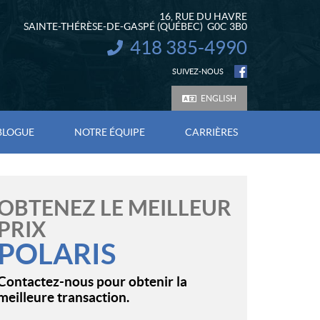
16, RUE DU HAVRE
SAINTE-THÉRÈSE-DE-GASPÉ
(QUÉBEC)
G0C 3B0
418 385-4990
INFORMATION :
SUIVEZ-NOUS
ENGLISH
BLOGUE
NOTRE ÉQUIPE
CARRIÈRES
OBTENEZ LE MEILLEUR
PRIX
POLARIS
Contactez-nous pour obtenir la
meilleure transaction.