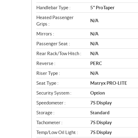
Handlebar Type :
5" ProTaper
Heated Passenger
N/A
Grips :
Mirrors :
N/A
Passenger Seat :
N/A
Rear Rack/Tow Hitch :
N/A
Reverse :
PERC
Riser Type :
N/A
Seat Type :
Matryx PRO-LITE
Security System :
Option
Speedometer :
7S Display
Storage :
Standard
Tachometer :
7S Display
Temp/Low Oil Light :
7S Display