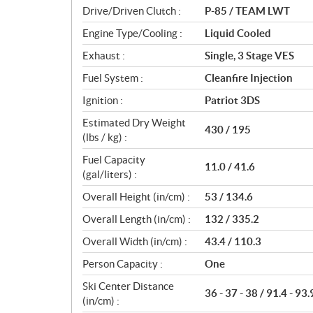
n
Drive/Driven Clutch :
P-85 / TEAM LWT
s
Engine Type/Cooling :
Liquid Cooled
Exhaust :
Single, 3 Stage VES
Fuel System :
Cleanfire Injection
Ignition :
Patriot 3DS
Estimated Dry Weight
430 / 195
(lbs / kg) :
Fuel Capacity
11.0 / 41.6
(gal/liters) :
Overall Height (in/cm) :
53 / 134.6
Overall Length (in/cm) :
132 / 335.2
Overall Width (in/cm) :
43.4 / 110.3
Person Capacity :
One
Ski Center Distance
36 - 37 - 38 / 91.4 - 93.
(in/cm) :