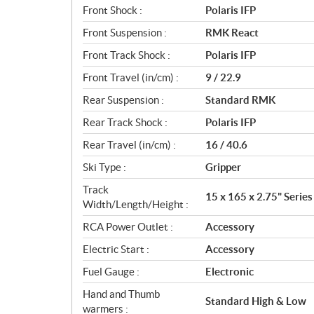
Front Shock :
Polaris IFP
Front Suspension :
RMK React
Front Track Shock :
Polaris IFP
Front Travel (in/cm) :
9 / 22.9
Rear Suspension :
Standard RMK
Rear Track Shock :
Polaris IFP
Rear Travel (in/cm) :
16 / 40.6
Ski Type :
Gripper
Track
15 x 165 x 2.75" Series
Width/Length/Height :
RCA Power Outlet :
Accessory
Electric Start :
Accessory
Fuel Gauge :
Electronic
Hand and Thumb
Standard High & Low
warmers :