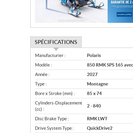
i
o
n
SPÉCIFICATIONS
S
Manufacturier :
Polaris
p
Modèle :
850 RMK SPS 165 avec
é
c
Année :
2027
i
Type :
Montagne
f
i
Bore x Stroke (mm) :
85 x 74
c
Cylinders-Displacement
2 - 840
a
(cc) :
t
Disc Brake Type :
RMK LWT
i
o
Drive System Type :
QuickDrive2