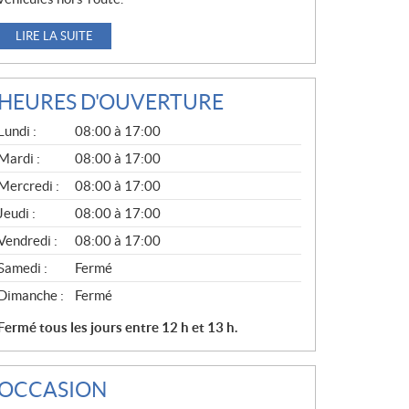
LIRE LA SUITE
HEURES D'OUVERTURE
G
Lundi :
08:00 à 17:00
É
N
Mardi :
08:00 à 17:00
É
Mercredi :
08:00 à 17:00
R
A
Jeudi :
08:00 à 17:00
L
Vendredi :
08:00 à 17:00
Samedi :
Fermé
Dimanche :
Fermé
Fermé tous les jours entre 12 h et 13 h.
OCCASION