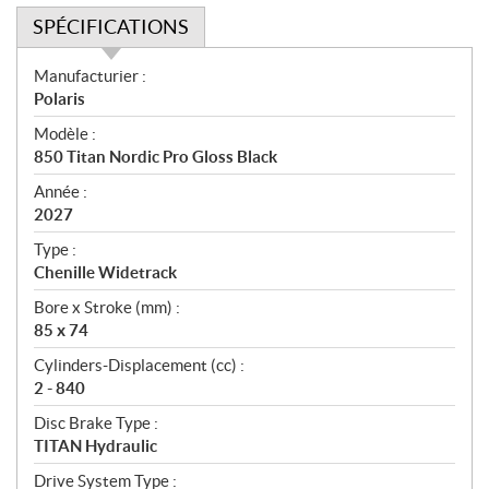
SPÉCIFICATIONS
S
Manufacturier :
p
Polaris
é
Modèle :
c
850 Titan Nordic Pro Gloss Black
i
f
Année :
i
2027
c
Type :
a
Chenille Widetrack
t
Bore x Stroke (mm) :
i
85 x 74
o
n
Cylinders-Displacement (cc) :
s
2 - 840
Disc Brake Type :
TITAN Hydraulic
Drive System Type :