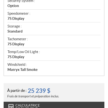
Security System :
Option
Speedometer :
7S Display
Storage :
Standard
Tachometer :
7S Display
Temp/Low Oil Light :
7S Display
Windshield :
Matryx Tall Smoke
25 239
$
À partir de :
Frais de transport et préparation inclus.
CALCULATRICE