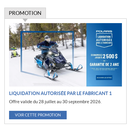
PROMOTION
P
r
o
m
o
t
i
o
n
LIQUIDATION AUTORISÉE PAR LE FABRICANT 1
Offre valide du 28 juillet au 30 septembre 2026.
VOIR CETTE PROMOTION