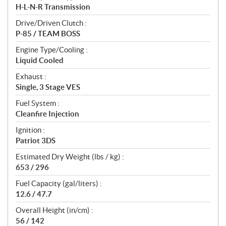
H-L-N-R Transmission
Drive/Driven Clutch :
P-85 / TEAM BOSS
Engine Type/Cooling :
Liquid Cooled
Exhaust :
Single, 3 Stage VES
Fuel System :
Cleanfire Injection
Ignition :
Patriot 3DS
Estimated Dry Weight (lbs / kg) :
653 / 296
Fuel Capacity (gal/liters) :
12.6 / 47.7
Overall Height (in/cm) :
56 / 142