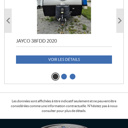
JAYCO 38FDD 2020
POL
20
1 1
VOIR LES DÉTAILS
Les données sont affichées à titre indicatif seulement et ne peuvent être
considérées comme une information contractuelle. N'hésitez pas à nous
consulter pour plus de détails.
C
L