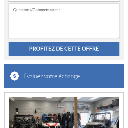
Questions/Commentaires :
PROFITEZ DE CETTE OFFRE
Évaluez votre échange
N
O
U
V
E