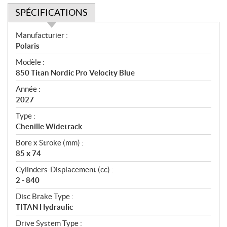
SPÉCIFICATIONS
S
Manufacturier :
p
Polaris
é
Modèle :
c
850 Titan Nordic Pro Velocity Blue
i
f
Année :
i
2027
c
Type :
a
Chenille Widetrack
t
Bore x Stroke (mm) :
i
85 x 74
o
n
Cylinders-Displacement (cc) :
s
2 - 840
Disc Brake Type :
TITAN Hydraulic
Drive System Type :