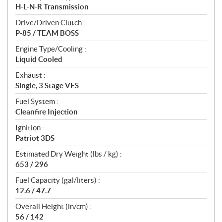
H-L-N-R Transmission
Drive/Driven Clutch :
P-85 / TEAM BOSS
Engine Type/Cooling :
Liquid Cooled
Exhaust :
Single, 3 Stage VES
Fuel System :
Cleanfire Injection
Ignition :
Patriot 3DS
Estimated Dry Weight (lbs / kg) :
653 / 296
Fuel Capacity (gal/liters) :
12.6 / 47.7
Overall Height (in/cm) :
56 / 142