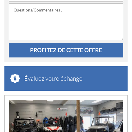
Questions/Commentaires :
PROFITEZ DE CETTE OFFRE
Évaluez votre échange
N
O
U
V
E