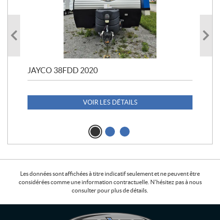
JAYCO 38FDD 2020
POL
20
1 1
VOIR LES DÉTAILS
Les données sont affichées à titre indicatif seulement et ne peuvent être
considérées comme une information contractuelle. N'hésitez pas à nous
consulter pour plus de détails.
C
L