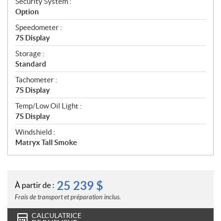
Security System :
Option
Speedometer :
7S Display
Storage :
Standard
Tachometer :
7S Display
Temp/Low Oil Light :
7S Display
Windshield :
Matryx Tall Smoke
25 239
$
À partir de :
Frais de transport et préparation inclus.
CALCULATRICE