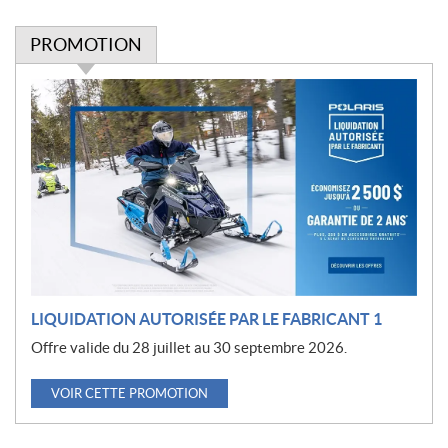
PROMOTION
P
r
o
m
o
t
i
o
n
LIQUIDATION AUTORISÉE PAR LE FABRICANT 1
Offre valide du 28 juillet au 30 septembre 2026.
VOIR CETTE PROMOTION