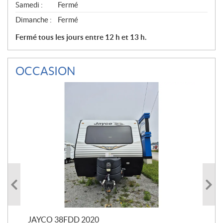
Samedi :
Fermé
Dimanche :
Fermé
Fermé tous les jours entre 12 h et 13 h.
OCCASION
JAYCO 38FDD 2020
POL