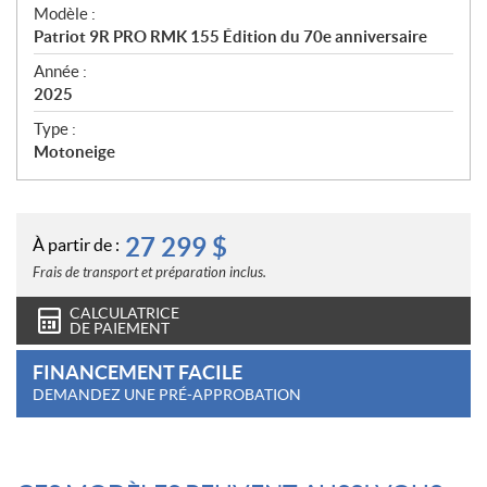
é
Modèle :
c
Patriot 9R PRO RMK 155 Édition du 70e anniversaire
i
f
Année :
i
2025
c
Type :
a
Motoneige
t
i
o
n
27 299
$
À partir de :
s
Frais de transport et préparation inclus.
CALCULATRICE
DE PAIEMENT
FINANCEMENT FACILE
DEMANDEZ UNE PRÉ-APPROBATION