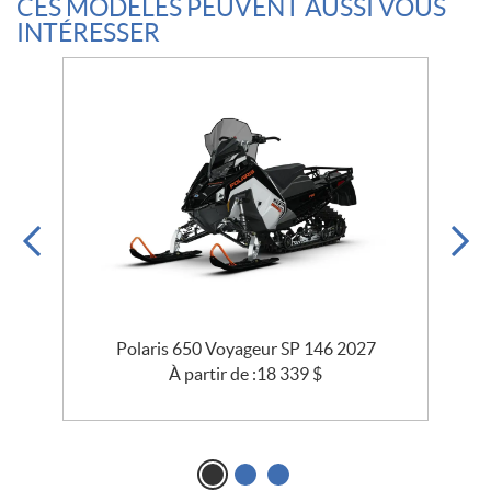
CES MODÈLES PEUVENT AUSSI VOUS
INTÉRESSER
6
Polaris 650 Voyageur SP 146 2027
P
À partir de :
18 339
$