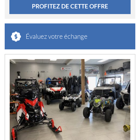
PROFITEZ DE CETTE OFFRE
Évaluez votre échange
N
O
U
V
E
L
L
E
S