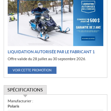
r
o
m
o
t
i
o
n
LIQUIDATION AUTORISÉE PAR LE FABRICANT 1
Offre valide du 28 juillet au 30 septembre 2026.
VOIR CETTE PROMOTION
SPÉCIFICATIONS
S
Manufacturier :
p
Polaris