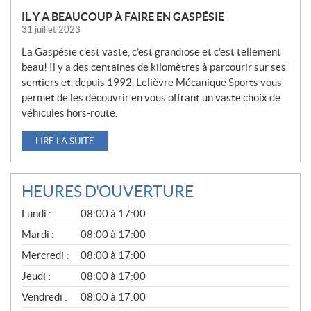
IL Y A BEAUCOUP À FAIRE EN GASPÉSIE
31 juillet 2023
La Gaspésie c’est vaste, c’est grandiose et c’est tellement
beau! Il y a des centaines de kilomètres à parcourir sur ses
sentiers et, depuis 1992, Lelièvre Mécanique Sports vous
permet de les découvrir en vous offrant un vaste choix de
véhicules hors-route.
LIRE LA SUITE
HEURES D'OUVERTURE
G
Lundi :
08:00 à 17:00
É
N
Mardi :
08:00 à 17:00
É
Mercredi :
08:00 à 17:00
R
A
Jeudi :
08:00 à 17:00
L
Vendredi :
08:00 à 17:00