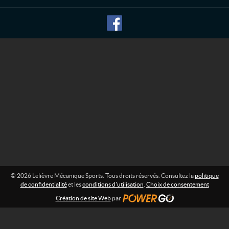
M
f
o
é
r
c
m
a
a
n
t
i
i
o
q
n
u
e
:
S
p
o
r
t
s
© 2026 Lelièvre Mécanique Sports. Tous droits réservés. Consultez la
politique
de confidentialité
et les
conditions d'utilisation
.
Choix de consentement
Création de site Web
par