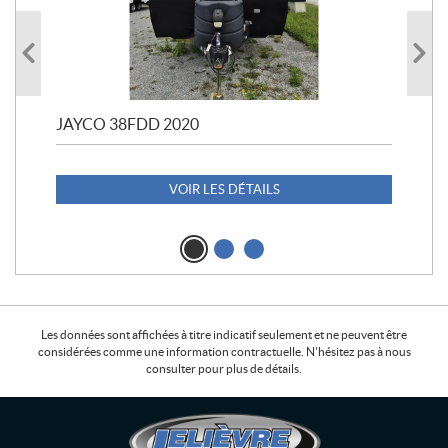
JAYCO 38FDD 2020
POL
20
1 1
VOIR LES DÉTAILS
Les données sont affichées à titre indicatif seulement et ne peuvent être
considérées comme une information contractuelle. N'hésitez pas à nous
consulter pour plus de détails.
C
L
o
e