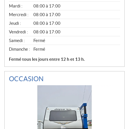
É
N
Mardi :
08:00 à 17:00
É
Mercredi :
08:00 à 17:00
R
A
Jeudi :
08:00 à 17:00
L
Vendredi :
08:00 à 17:00
Samedi :
Fermé
Dimanche :
Fermé
Fermé tous les jours entre 12 h et 13 h.
OCCASION