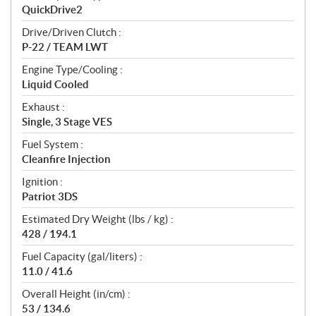
QuickDrive2
Drive/Driven Clutch :
P-22 / TEAM LWT
Engine Type/Cooling :
Liquid Cooled
Exhaust :
Single, 3 Stage VES
Fuel System :
Cleanfire Injection
Ignition :
Patriot 3DS
Estimated Dry Weight (lbs / kg) :
428 / 194.1
Fuel Capacity (gal/liters) :
11.0 / 41.6
Overall Height (in/cm) :
53 / 134.6