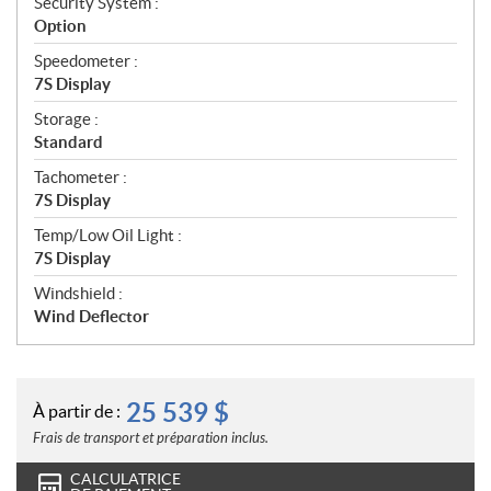
Security System :
Option
Speedometer :
7S Display
Storage :
Standard
Tachometer :
7S Display
Temp/Low Oil Light :
7S Display
Windshield :
Wind Deflector
25 539
$
À partir de :
Frais de transport et préparation inclus.
CALCULATRICE