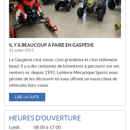
L
E
S
IL Y A BEAUCOUP À FAIRE EN GASPÉSIE
31 juillet 2023
La Gaspésie c’est vaste, c’est grandiose et c’est tellement
beau! Il y a des centaines de kilomètres à parcourir sur ses
sentiers et, depuis 1992, Lelièvre Mécanique Sports vous
permet de les découvrir en vous offrant un vaste choix de
véhicules hors-route.
LIRE LA SUITE
HEURES D'OUVERTURE
G
Lundi :
08:00 à 17:00