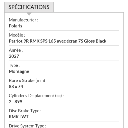
SPÉCIFICATIONS
S
Manufacturier :
p
Polaris
é
Modèle :
c
Patriot 9R RMK SPS 165 avec écran 7S Gloss Black
i
f
Année :
i
2027
c
Type :
a
Montagne
t
Bore x Stroke (mm) :
i
88 x 74
o
n
Cylinders-Displacement (cc) :
s
2 - 899
Disc Brake Type :
RMK LWT
Drive System Type :