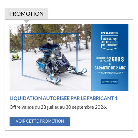
PROMOTION
P
r
o
m
o
t
i
o
n
LIQUIDATION AUTORISÉE PAR LE FABRICANT 1
Offre valide du 28 juillet au 30 septembre 2026.
VOIR CETTE PROMOTION