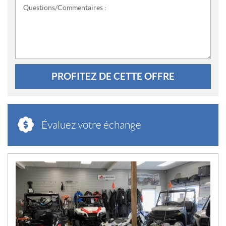
Questions/Commentaires :
PROFITEZ DE CETTE OFFRE
Évaluez votre échange
N
O
U
V
E
L