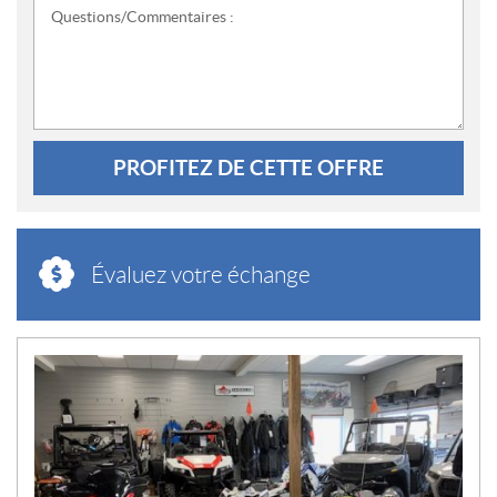
Questions/Commentaires :
PROFITEZ DE CETTE OFFRE
Évaluez votre échange
N
O
U
V
E
L