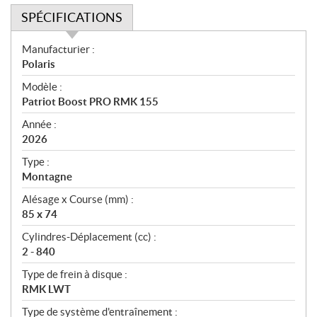
SPÉCIFICATIONS
S
Manufacturier :
p
Polaris
é
Modèle :
c
Patriot Boost PRO RMK 155
i
f
Année :
i
2026
c
Type :
a
Montagne
t
Alésage x Course (mm) :
i
85 x 74
o
n
Cylindres-Déplacement (cc) :
s
2 - 840
Type de frein à disque :
RMK LWT
Type de système d'entraînement :