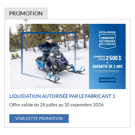
PROMOTION
P
r
o
m
o
t
i
o
n
LIQUIDATION AUTORISÉE PAR LE FABRICANT 1
Offre valide du 28 juillet au 30 septembre 2026.
VOIR CETTE PROMOTION