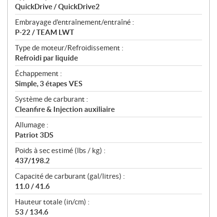
QuickDrive / QuickDrive2
Embrayage d'entraînement/entraîné :
P-22 / TEAM LWT
Type de moteur/Refroidissement :
Refroidi par liquide
Échappement :
Simple, 3 étapes VES
Système de carburant :
Cleanfire & Injection auxiliaire
Allumage :
Patriot 3DS
Poids à sec estimé (lbs / kg) :
437/198.2
Capacité de carburant (gal/litres) :
11.0 / 41.6
Hauteur totale (in/cm) :
53 / 134.6