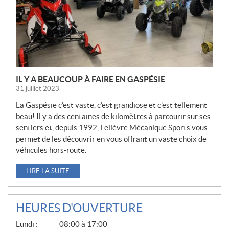
L
E
S
IL Y A BEAUCOUP À FAIRE EN GASPÉSIE
31 juillet 2023
La Gaspésie c’est vaste, c’est grandiose et c’est tellement
beau! Il y a des centaines de kilomètres à parcourir sur ses
sentiers et, depuis 1992, Lelièvre Mécanique Sports vous
permet de les découvrir en vous offrant un vaste choix de
véhicules hors-route.
LIRE LA SUITE
HEURES D'OUVERTURE
G
Lundi :
08:00 à 17:00