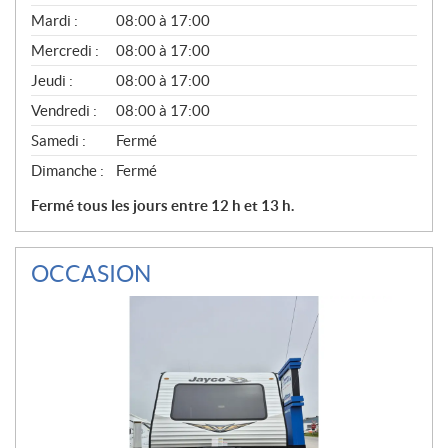
É
N
Mardi :
08:00 à 17:00
É
Mercredi :
08:00 à 17:00
R
A
Jeudi :
08:00 à 17:00
L
Vendredi :
08:00 à 17:00
Samedi :
Fermé
Dimanche :
Fermé
Fermé tous les jours entre 12 h et 13 h.
OCCASION