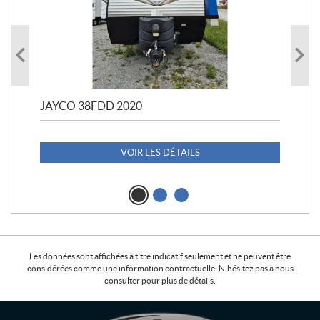
JAYCO 38FDD 2020
POL
20
1 1
VOIR LES DÉTAILS
Les données sont affichées à titre indicatif seulement et ne peuvent être
considérées comme une information contractuelle. N'hésitez pas à nous
consulter pour plus de détails.
C
L