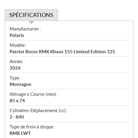
SPÉCIFICATIONS
S
Manufacturier :
p
Polaris
é
Modèle :
c
Patriot Boost RMK Khaos 155 Limited Edition 325
i
f
Année :
i
2026
c
Type :
a
Montagne
t
Alésage x Course (mm) :
i
85 x 74
o
n
Cylindres-Déplacement (cc) :
s
2 - 840
Type de frein à disque :
RMK LWT