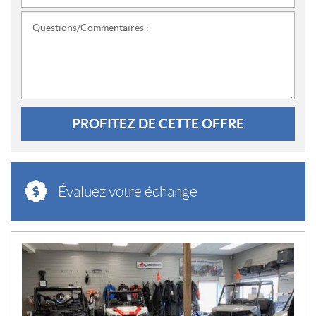
Questions/Commentaires :
PROFITEZ DE CETTE OFFRE
Évaluez votre échange
N
O
U
V
E