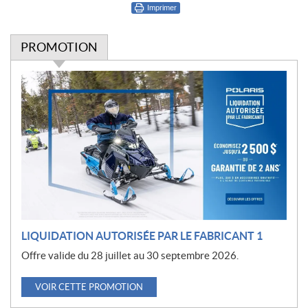
Imprimer
PROMOTION
P
r
o
m
o
t
i
o
n
LIQUIDATION AUTORISÉE PAR LE FABRICANT 1
Offre valide du 28 juillet au 30 septembre 2026.
VOIR CETTE PROMOTION