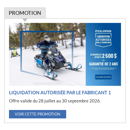
PROMOTION
P
r
o
m
o
t
i
o
n
LIQUIDATION AUTORISÉE PAR LE FABRICANT 1
Offre valide du 28 juillet au 30 septembre 2026.
VOIR CETTE PROMOTION