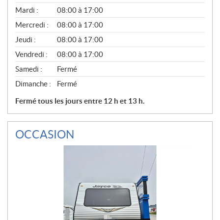
É
N
Mardi :
08:00 à 17:00
É
Mercredi :
08:00 à 17:00
R
A
Jeudi :
08:00 à 17:00
L
Vendredi :
08:00 à 17:00
Samedi :
Fermé
Dimanche :
Fermé
Fermé tous les jours entre 12 h et 13 h.
OCCASION