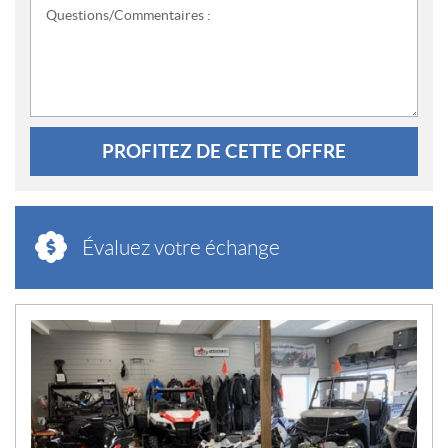
Questions/Commentaires :
PROFITEZ DE CETTE OFFRE
Évaluez votre échange
N
O
U
V
E
L