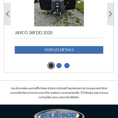
JAYCO 38FDD 2020
POL
20
1 1
VOIR LES DÉTAILS
Les données sont affichées à titre indicatif seulement et ne peuvent être
considérées comme une information contractuelle. N'hésitez pas à nous
consulter pour plus de détails.
C
L
o
e