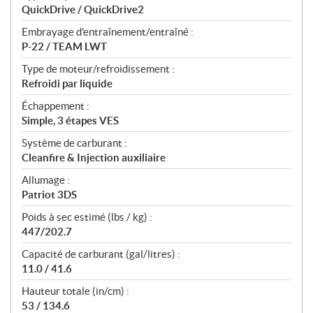
QuickDrive / QuickDrive2
Embrayage d'entraînement/entraîné :
P-22 / TEAM LWT
Type de moteur/refroidissement :
Refroidi par liquide
Échappement :
Simple, 3 étapes VES
Système de carburant :
Cleanfire & Injection auxiliaire
Allumage :
Patriot 3DS
Poids à sec estimé (lbs / kg) :
447/202.7
Capacité de carburant (gal/litres) :
11.0 / 41.6
Hauteur totale (in/cm) :
53 / 134.6