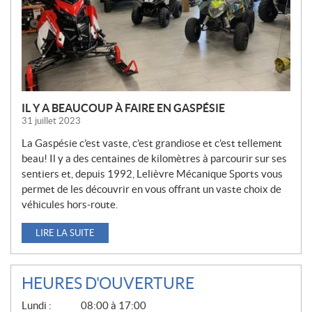
L
E
S
IL Y A BEAUCOUP À FAIRE EN GASPÉSIE
31 juillet 2023
La Gaspésie c’est vaste, c’est grandiose et c’est tellement
beau! Il y a des centaines de kilomètres à parcourir sur ses
sentiers et, depuis 1992, Lelièvre Mécanique Sports vous
permet de les découvrir en vous offrant un vaste choix de
véhicules hors-route.
LIRE LA SUITE
HEURES D'OUVERTURE
G
Lundi :
08:00 à 17:00