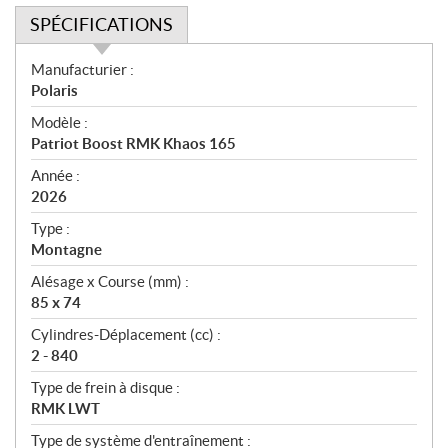
SPÉCIFICATIONS
S
Manufacturier :
p
Polaris
é
Modèle :
c
Patriot Boost RMK Khaos 165
i
f
Année :
i
2026
c
Type :
a
Montagne
t
Alésage x Course (mm) :
i
85 x 74
o
n
Cylindres-Déplacement (cc) :
s
2 - 840
Type de frein à disque :
RMK LWT
Type de système d'entraînement :