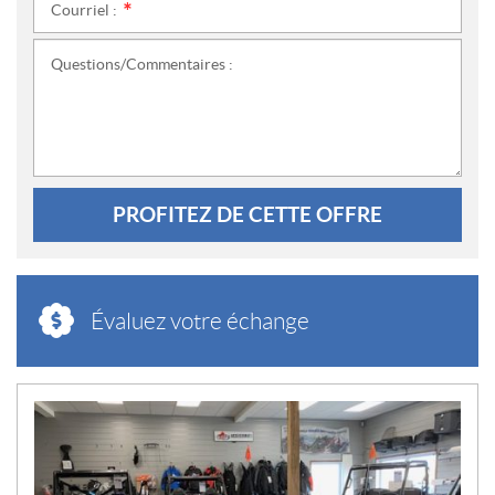
Courriel :
*
Questions/Commentaires :
PROFITEZ DE CETTE OFFRE
Évaluez votre échange
N
O
U
V