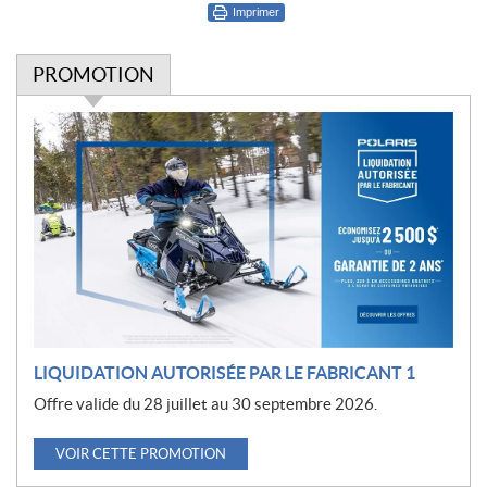
Imprimer
PROMOTION
P
r
o
m
o
t
i
o
n
LIQUIDATION AUTORISÉE PAR LE FABRICANT 1
Offre valide du 28 juillet au 30 septembre 2026.
VOIR CETTE PROMOTION