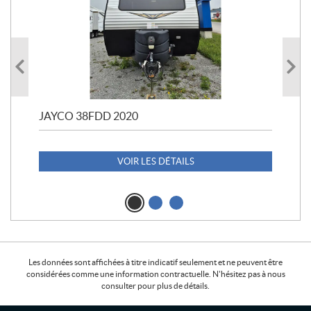
JAYCO 38FDD 2020
POL
20
1 1
VOIR LES DÉTAILS
Les données sont affichées à titre indicatif seulement et ne peuvent être
considérées comme une information contractuelle. N'hésitez pas à nous
consulter pour plus de détails.