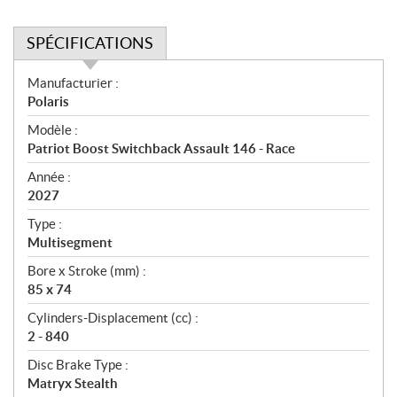
SPÉCIFICATIONS
S
Manufacturier :
p
Polaris
é
Modèle :
c
Patriot Boost Switchback Assault 146 - Race
i
f
Année :
i
2027
c
Type :
a
Multisegment
t
Bore x Stroke (mm) :
i
85 x 74
o
n
Cylinders-Displacement (cc) :
s
2 - 840
Disc Brake Type :
Matryx Stealth