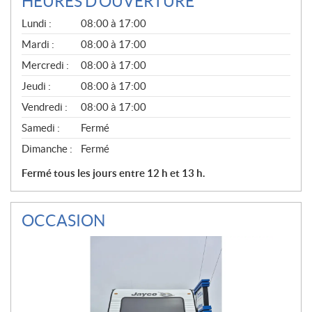
HEURES D'OUVERTURE
G
Lundi :
08:00 à 17:00
É
N
Mardi :
08:00 à 17:00
É
Mercredi :
08:00 à 17:00
R
A
Jeudi :
08:00 à 17:00
L
Vendredi :
08:00 à 17:00
Samedi :
Fermé
Dimanche :
Fermé
Fermé tous les jours entre 12 h et 13 h.
OCCASION