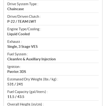
Drive System Type :
Chaincase
Drive/Driven Clutch :
P-22 / TEAM LWT
Engine Type/Cooling :
Liquid Cooled
Exhaust :
Single, 3 Stage VES
Fuel System :
Cleanfire & Auxillary Injection
Ignition :
Patriot 3DS
Estimated Dry Weight (lbs / kg) :
531 / 241
Fuel Capacity (gal/liters) :
11.5 / 43.5
Overall Height (in/cm) :