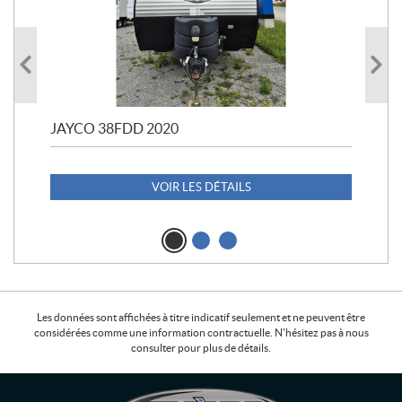
JAYCO 38FDD 2020
POL
20
1 1
VOIR LES DÉTAILS
Les données sont affichées à titre indicatif seulement et ne peuvent être
considérées comme une information contractuelle. N'hésitez pas à nous
consulter pour plus de détails.
C
L