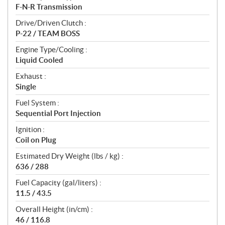
F-N-R Transmission
Drive/Driven Clutch :
P-22 / TEAM BOSS
Engine Type/Cooling :
Liquid Cooled
Exhaust :
Single
Fuel System :
Sequential Port Injection
Ignition :
Coil on Plug
Estimated Dry Weight (lbs / kg) :
636 / 288
Fuel Capacity (gal/liters) :
11.5 / 43.5
Overall Height (in/cm) :
46 / 116.8