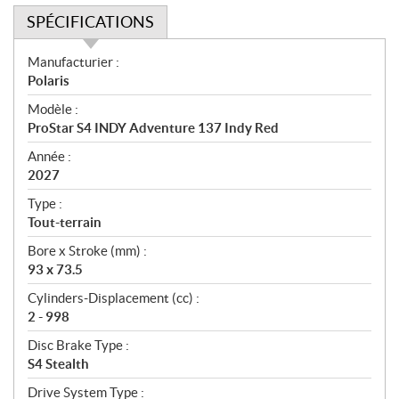
SPÉCIFICATIONS
S
Manufacturier :
p
Polaris
é
Modèle :
c
ProStar S4 INDY Adventure 137 Indy Red
i
f
Année :
i
2027
c
Type :
a
Tout-terrain
t
Bore x Stroke (mm) :
i
93 x 73.5
o
n
Cylinders-Displacement (cc) :
s
2 - 998
Disc Brake Type :
S4 Stealth
Drive System Type :