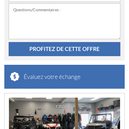
Questions/Commentaires :
PROFITEZ DE CETTE OFFRE
Évaluez votre échange
N
O
U
V
E