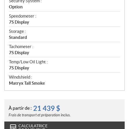
Security System :
Option
Speedometer :
7S Display
Storage :
Standard
Tachometer :
7S Display
Temp/Low Oil Light :
7S Display
Windshield :
Matryx Tall Smoke
21 439
$
À partir de :
Frais de transport et préparation inclus.
CALCULATRICE