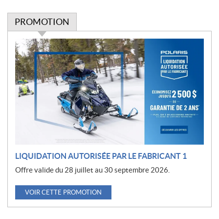
PROMOTION
P
r
o
m
o
t
i
o
n
LIQUIDATION AUTORISÉE PAR LE FABRICANT 1
Offre valide du 28 juillet au 30 septembre 2026.
VOIR CETTE PROMOTION