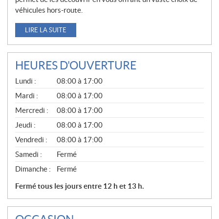
véhicules hors-route.
LIRE LA SUITE
HEURES D'OUVERTURE
G
Lundi :
08:00 à 17:00
É
N
Mardi :
08:00 à 17:00
É
Mercredi :
08:00 à 17:00
R
A
Jeudi :
08:00 à 17:00
L
Vendredi :
08:00 à 17:00
Samedi :
Fermé
Dimanche :
Fermé
Fermé tous les jours entre 12 h et 13 h.