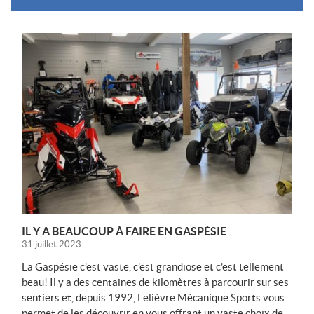
N
O
U
V
E
L
L
E
S
IL Y A BEAUCOUP À FAIRE EN GASPÉSIE
31 juillet 2023
La Gaspésie c’est vaste, c’est grandiose et c’est tellement
beau! Il y a des centaines de kilomètres à parcourir sur ses
sentiers et, depuis 1992, Lelièvre Mécanique Sports vous
permet de les découvrir en vous offrant un vaste choix de