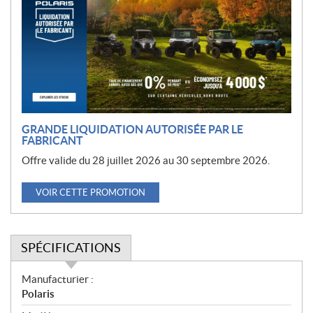
m
o
t
i
o
n
GRANDE LIQUIDATION AUTORISÉE PAR LE
FABRICANT
Offre valide du 28 juillet 2026 au 30 septembre 2026.
VOIR CETTE PROMOTION
SPÉCIFICATIONS
S
Manufacturier :
p
Polaris
é