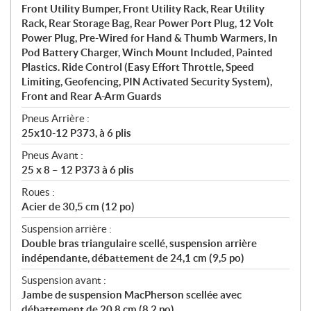
Front Utility Bumper, Front Utility Rack, Rear Utility
Rack, Rear Storage Bag, Rear Power Port Plug, 12 Volt
Power Plug, Pre-Wired for Hand & Thumb Warmers, In
Pod Battery Charger, Winch Mount Included, Painted
Plastics. Ride Control (Easy Effort Throttle, Speed
Limiting, Geofencing, PIN Activated Security System),
Front and Rear A-Arm Guards
Pneus Arrière :
25x10-12 P373, à 6 plis
Pneus Avant :
25 x 8 – 12 P373 à 6 plis
Roues :
Acier de 30,5 cm (12 po)
Suspension arrière :
Double bras triangulaire scellé, suspension arrière
indépendante, débattement de 24,1 cm (9,5 po)
Suspension avant :
Jambe de suspension MacPherson scellée avec
débattement de 20,8 cm (8,2 po)