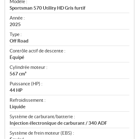
Modèle :
c
Sportsman 570 Utility HD Gris furtif
i
f
Année :
i
2025
c
Type :
a
Off Road
t
Contrôle actif de descente :
i
Équipé
o
n
Cylindrée moteur :
s
567 cm³
Puissance (HP) :
44 HP
Refroidissement :
Liquide
Système de carburant/batterie :
Injection électronique de carburant / 340 ADF
Système de frein moteur (EBS) :