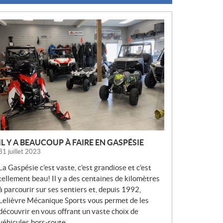
N
O
U
V
E
L
L
E
S
IL Y A BEAUCOUP À FAIRE EN GASPÉSIE
31 juillet 2023
La Gaspésie c’est vaste, c’est grandiose et c’est
tellement beau! Il y a des centaines de kilomètres
à parcourir sur ses sentiers et, depuis 1992,
Lelièvre Mécanique Sports vous permet de les
découvrir en vous offrant un vaste choix de
véhicules hors-route.