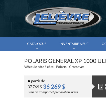
CATALOGUE
INVENTAIRE NEUF
O
POLARIS GENERAL XP 1000 UL
Véhicule côte à côte
Polaris
Crossover
À partir de :
36 269
$
37 769
$
Frais de transport et préparation inclus.