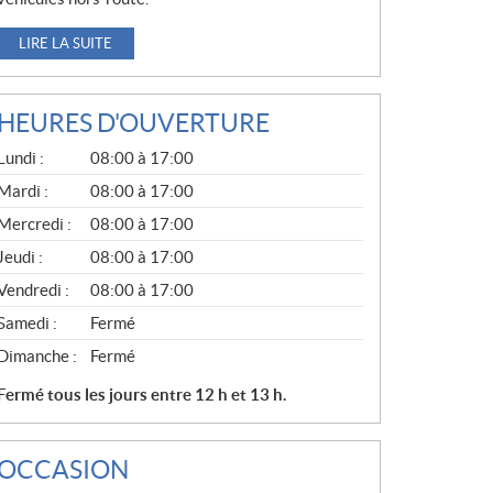
LIRE LA SUITE
HEURES D'OUVERTURE
G
Lundi :
08:00 à 17:00
É
N
Mardi :
08:00 à 17:00
É
Mercredi :
08:00 à 17:00
R
A
Jeudi :
08:00 à 17:00
L
Vendredi :
08:00 à 17:00
Samedi :
Fermé
Dimanche :
Fermé
Fermé tous les jours entre 12 h et 13 h.
OCCASION