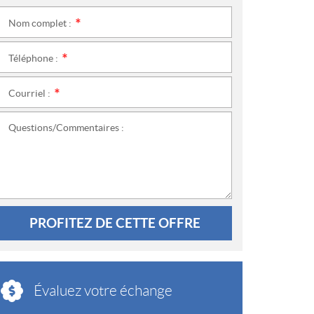
Nom complet :
*
Téléphone :
*
Courriel :
*
Questions/Commentaires :
PROFITEZ DE CETTE OFFRE
Évaluez votre échange