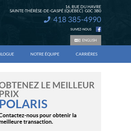
16, RUE DU HAVRE
SAINTE-THÉRÈSE-DE-GASPÉ
(QUÉBEC)
G0C 3B0
418 385-4990
INFORMATION :
SUIVEZ-NOUS
ENGLISH
BLOGUE
NOTRE ÉQUIPE
CARRIÈRES
OBTENEZ LE MEILLEUR
PRIX
POLARIS
Contactez-nous pour obtenir la
meilleure transaction.