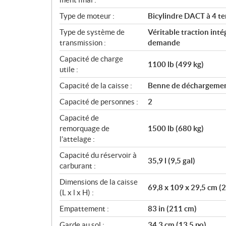
Type de moteur :
Bicylindre DACT à 4 t
Type de système de
Véritable traction int
transmission :
demande
Capacité de charge
1100 lb (499 kg)
utile :
Capacité de la caisse :
Benne de déchargement
Capacité de personnes :
2
Capacité de
remorquage de
1500 lb (680 kg)
l’attelage :
Capacité du réservoir à
35,9 l (9,5 gal)
carburant :
Dimensions de la caisse
69,8 x 109 x 29,5 cm (2
(L x l x H) :
Empattement :
83 in (211 cm)
Garde au sol :
34,3 cm (13,5 po)