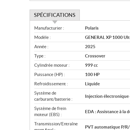
SPÉCIFICATIONS
S
Manufacturier :
Polaris
p
Modèle :
GENERAL XP 1000 Ulti
é
c
Année :
2025
i
Type :
Crossover
f
i
Cylindrée moteur :
999 cc
c
Puissance (HP) :
100 HP
a
Refroidissement :
Liquide
t
i
Système de
Injection électronique
o
carburant/batterie :
n
Système de frein
s
EDA : Assistance à la 
moteur (EBS) :
Transmission/Entraîne
PVT automatique P/R
ment final :