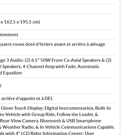
 x 162.5 x 195.5 cm)
ionnement
atre roues doté d'étriers avant et arrière à alésage
e 3 Audio: (2) 6.5" 50W Front Co-Axial Speakers & (2)
l Speakers, 4-Channel Amp with Fade, Automatic
d Equalizer
é
 arrière d’appoint et à DEL
ve-Touch Display: Digital Instrumentation, Built-In
to-Vehicle with Group Ride, Follow the Leader, &
d Rear-View Camera. Bluetooth & USB Smartphone
 Weather Radio, & In-Vehicle Communications Capable.
ls with 4" LCD Rider Information Center: User