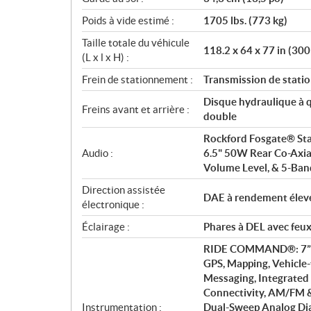
Poids à vide estimé :
1705 lbs. (773 kg)
Taille totale du véhicule
118.2 x 64 x 77 in (300
(L x l x H) :
Frein de stationnement :
Transmission de stat
Disque hydraulique à qu
Freins avant et arrière :
double
Rockford Fosgate® Stag
Audio :
6.5" 50W Rear Co-Axia
Volume Level, & 5-Ban
Direction assistée
DAE à rendement élev
électronique :
Éclairage :
Phares à DEL avec feux
RIDE COMMAND®: 7” Glo
GPS, Mapping, Vehicle-
Messaging, Integrate
Connectivity, AM/FM &
Instrumentation :
Dual-Sweep Analog Dia