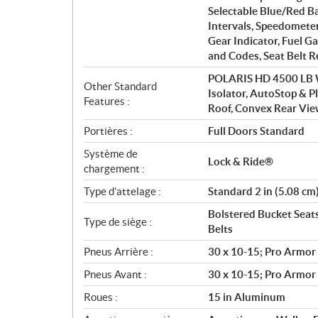
Selectable Blue/Red B
Intervals, Speedometer
Gear Indicator, Fuel G
and Codes, Seat Belt R
POLARIS HD 4500 LB W
Other Standard
Isolator, AutoStop & P
Features :
Roof, Convex Rear Vie
Portières :
Full Doors Standard
Système de
Lock & Ride®
chargement :
Type d’attelage :
Standard 2 in (5.08 cm
Bolstered Bucket Seats
Type de siège :
Belts
Pneus Arrière :
30 x 10-15; Pro Armor
Pneus Avant :
30 x 10-15; Pro Armor
Roues :
15 in Aluminum