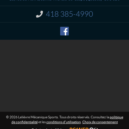
c
v
t
r
418 385-4990
I
e
n
M
f
o
é
r
c
m
a
a
n
t
i
i
o
q
n
u
e
:
S
p
o
r
t
s
© 2026 Lelièvre Mécanique Sports. Tous droits réservés. Consultez la
politique
de confidentialité
et les
conditions d'utilisation
.
Choix de consentement