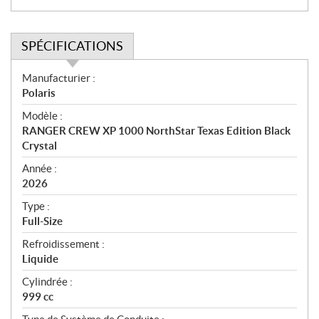
SPÉCIFICATIONS
S
Manufacturier :
p
Polaris
é
Modèle :
c
RANGER CREW XP 1000 NorthStar Texas Edition Black
i
Crystal
f
i
Année :
2026
c
a
Type :
t
Full-Size
i
Refroidissement :
o
Liquide
n
s
Cylindrée :
999 cc