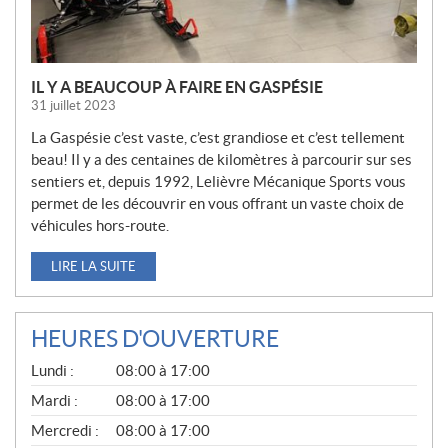
IL Y A BEAUCOUP À FAIRE EN GASPÉSIE
31 juillet 2023
La Gaspésie c’est vaste, c’est grandiose et c’est tellement
beau! Il y a des centaines de kilomètres à parcourir sur ses
sentiers et, depuis 1992, Lelièvre Mécanique Sports vous
permet de les découvrir en vous offrant un vaste choix de
véhicules hors-route.
LIRE LA SUITE
HEURES D'OUVERTURE
G
Lundi :
08:00 à 17:00
É
N
Mardi :
08:00 à 17:00
É
Mercredi :
08:00 à 17:00
R
A