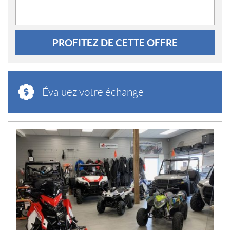
PROFITEZ DE CETTE OFFRE
Évaluez votre échange
N
O
U
V
E
L
L
E
S