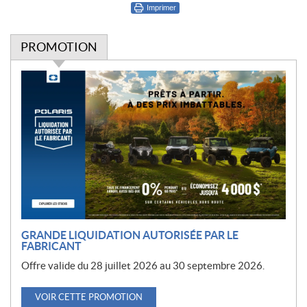
Imprimer
PROMOTION
P
r
o
m
o
t
i
o
n
GRANDE LIQUIDATION AUTORISÉE PAR LE
FABRICANT
Offre valide du 28 juillet 2026 au 30 septembre 2026.
VOIR CETTE PROMOTION