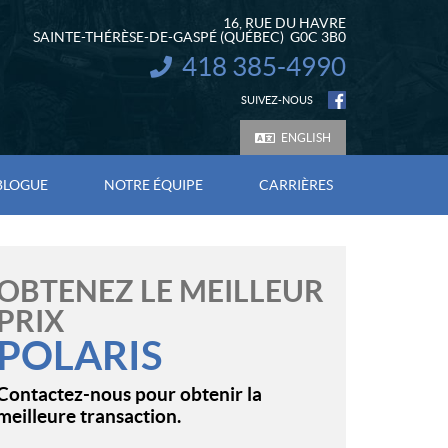
16, RUE DU HAVRE
SAINTE-THÉRÈSE-DE-GASPÉ
(QUÉBEC)
G0C 3B0
418 385-4990
INFORMATION :
SUIVEZ-NOUS
ENGLISH
BLOGUE
NOTRE ÉQUIPE
CARRIÈRES
OBTENEZ LE MEILLEUR
PRIX
POLARIS
Contactez-nous pour obtenir la
meilleure transaction.