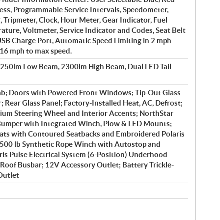
ess, Programmable Service Intervals, Speedometer,
Tripmeter, Clock, Hour Meter, Gear Indicator, Fuel
ture, Voltmeter, Service Indicator and Codes, Seat Belt
USB Charge Port, Automatic Speed Limiting in 2 mph
 16 mph to max speed.
1250lm Low Beam, 2300lm High Beam, Dual LED Tail
b; Doors with Powered Front Windows; Tip-Out Glass
 Rear Glass Panel; Factory-Installed Heat, AC, Defrost;
ium Steering Wheel and Interior Accents; NorthStar
 Bumper with Integrated Winch, Plow & LED Mounts;
ts with Contoured Seatbacks and Embroidered Polaris
4500 lb Synthetic Rope Winch with Autostop and
is Pulse Electrical System (6-Position) Underhood
Roof Busbar; 12V Accessory Outlet; Battery Trickle-
Outlet