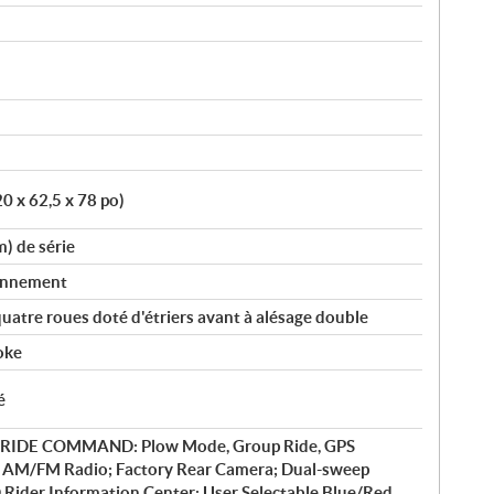
0 x 62,5 x 78 po)
m) de série
ionnement
uatre roues doté d'étriers avant à alésage double
oke
é
y RIDE COMMAND: Plow Mode, Group Ride, GPS
, AM/FM Radio; Factory Rear Camera; Dual-sweep
 Rider Information Center: User Selectable Blue/Red