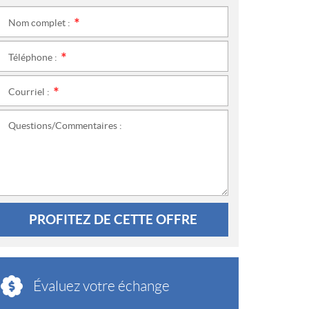
Nom complet :
*
Téléphone :
*
Courriel :
*
Questions/Commentaires :
PROFITEZ DE CETTE OFFRE
Évaluez votre échange