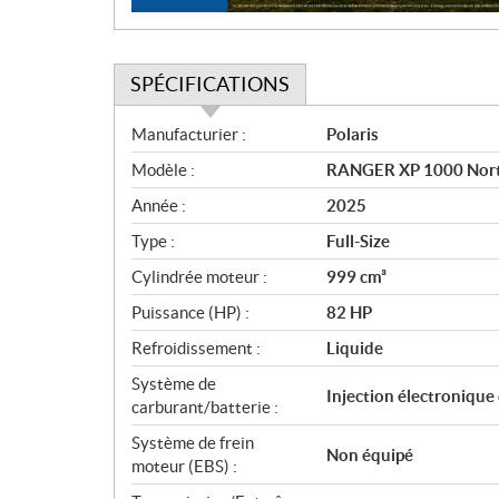
SPÉCIFICATIONS
S
Manufacturier :
Polaris
p
Modèle :
RANGER XP 1000 NorthS
é
c
Année :
2025
i
Type :
Full-Size
f
i
Cylindrée moteur :
999 cm³
c
Puissance (HP) :
82 HP
a
Refroidissement :
Liquide
t
i
Système de
Injection électronique
o
carburant/batterie :
n
Système de frein
s
Non équipé
moteur (EBS) :