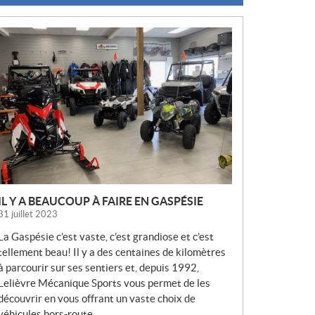
N
O
U
V
E
L
L
E
S
IL Y A BEAUCOUP À FAIRE EN GASPÉSIE
31 juillet 2023
La Gaspésie c’est vaste, c’est grandiose et c’est
tellement beau! Il y a des centaines de kilomètres
à parcourir sur ses sentiers et, depuis 1992,
Lelièvre Mécanique Sports vous permet de les
découvrir en vous offrant un vaste choix de
véhicules hors-route.