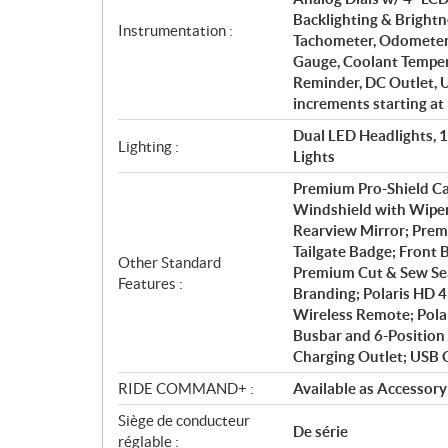
Backlighting & Brightn
Instrumentation :
Tachometer, Odometer, 
Gauge, Coolant Tempera
Reminder, DC Outlet, 
increments starting at
Dual LED Headlights, 
Lighting :
Lights
Premium Pro-Shield Ca
Windshield with Wiper;
Rearview Mirror; Prem
Tailgate Badge; Front
Other Standard
Premium Cut & Sew Sea
Features :
Branding; Polaris HD 
Wireless Remote; Polar
Busbar and 6-Position 
Charging Outlet; USB 
RIDE COMMAND+ :
Available as Accessory
Siège de conducteur
De série
réglable :