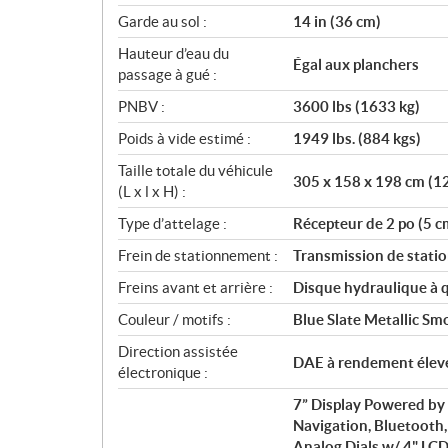
Garde au sol :
14 in (36 cm)
Hauteur d’eau du
Égal aux planchers
passage à gué :
PNBV :
3600 lbs (1633 kg)
Poids à vide estimé :
1949 lbs. (884 kgs)
Taille totale du véhicule
305 x 158 x 198 cm (12
(L x l x H) :
Type d’attelage :
Récepteur de 2 po (5 c
Frein de stationnement :
Transmission de stat
Freins avant et arrière :
Disque hydraulique à q
Couleur / motifs :
Blue Slate Metallic Sm
Direction assistée
DAE à rendement élev
électronique :
7” Display Powered b
Navigation, Bluetooth
Analog Dials w/ 4" LCD