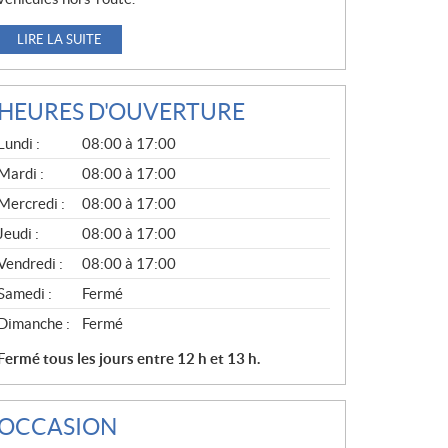
LIRE LA SUITE
HEURES D'OUVERTURE
G
Lundi :
08:00 à 17:00
É
N
Mardi :
08:00 à 17:00
É
Mercredi :
08:00 à 17:00
R
A
Jeudi :
08:00 à 17:00
L
Vendredi :
08:00 à 17:00
Samedi :
Fermé
Dimanche :
Fermé
Fermé tous les jours entre 12 h et 13 h.
OCCASION