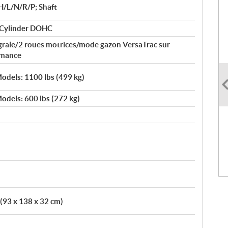
H/L/N/R/P; Shaft
 Cylinder DOHC
égrale/2 roues motrices/mode gazon VersaTrac sur
rmance
odels: 1100 lbs (499 kg)
odels: 600 lbs (272 kg)
 (93 x 138 x 32 cm)