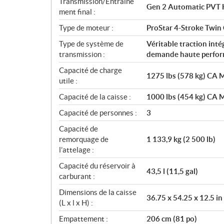
Transmission/Entraîne
Gen 2 Automatic PVT 
ment final :
Type de moteur :
ProStar 4-Stroke Twin
Type de système de
Véritable traction int
transmission :
demande haute perfo
Capacité de charge
1275 lbs (578 kg) CA M
utile :
Capacité de la caisse :
1000 lbs (454 kg) CA M
Capacité de personnes :
3
Capacité de
remorquage de
1 133,9 kg (2 500 lb)
l’attelage :
Capacité du réservoir à
43,5 l (11,5 gal)
carburant :
Dimensions de la caisse
36.75 x 54.25 x 12.5 in
(L x l x H) :
Empattement :
206 cm (81 po)