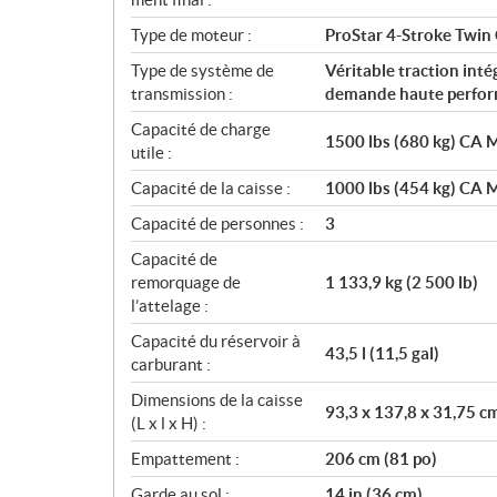
Type de moteur :
ProStar 4-Stroke Twin
Type de système de
Véritable traction int
transmission :
demande haute perfo
Capacité de charge
1500 lbs (680 kg) CA M
utile :
Capacité de la caisse :
1000 lbs (454 kg) CA M
Capacité de personnes :
3
Capacité de
remorquage de
1 133,9 kg (2 500 lb)
l’attelage :
Capacité du réservoir à
43,5 l (11,5 gal)
carburant :
Dimensions de la caisse
93,3 x 137,8 x 31,75 cm
(L x l x H) :
Empattement :
206 cm (81 po)
Garde au sol :
14 in (36 cm)