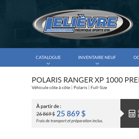
CATALOGUE
INVENTAIRE NEUF
O
POLARIS RANGER XP 1000 PR
Véhicule côte à côte
Polaris
Full-Size
À partir de :
25 869
$
26 869
$
Frais de transport et préparation inclus.