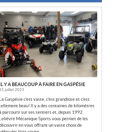
N
O
U
V
E
L
L
E
S
IL Y A BEAUCOUP À FAIRE EN GASPÉSIE
31 juillet 2023
La Gaspésie c’est vaste, c’est grandiose et c’est
tellement beau! Il y a des centaines de kilomètres
à parcourir sur ses sentiers et, depuis 1992,
Lelièvre Mécanique Sports vous permet de les
découvrir en vous offrant un vaste choix de
véhicules hors-route.