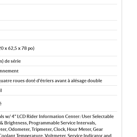
0 x 62,5 x 78 po)
m) de série
ionnement
uatre roues doté d'étriers avant à alésage double
l
é
s w/ 4" LCD Rider Information Center: User Selectable
& Brightness, Programmable Service Intervals,
er, Odometer, Tripmeter, Clock, Hour Meter, Gear
 Coolant Temperature, Voltmeter, Service Indicator and