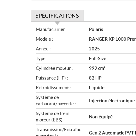
SPÉCIFICATIONS
S
Manufacturier :
Polaris
p
Modèle :
RANGER XP 1000 Prem
é
c
Année :
2025
i
Type :
Full-Size
f
i
Cylindrée moteur :
999 cm³
c
Puissance (HP) :
82 HP
a
Refroidissement :
Liquide
t
i
Système de
Injection électronique
o
carburant/batterie :
n
Système de frein
s
Non équipé
moteur (EBS) :
Transmission/Entraîne
Gen 2 Automatic PVT 
ment final :