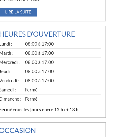
LIRE LA SUITE
HEURES D'OUVERTURE
G
Lundi :
08:00 à 17:00
É
N
Mardi :
08:00 à 17:00
É
Mercredi :
08:00 à 17:00
R
A
Jeudi :
08:00 à 17:00
L
Vendredi :
08:00 à 17:00
Samedi :
Fermé
Dimanche :
Fermé
Fermé tous les jours entre 12 h et 13 h.
OCCASION