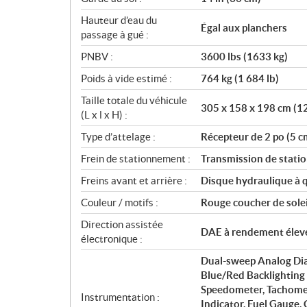
Hauteur d’eau du
Égal aux planchers
passage à gué :
PNBV :
3600 lbs (1633 kg)
Poids à vide estimé :
764 kg (1 684 lb)
Taille totale du véhicule
305 x 158 x 198 cm (12
(L x l x H) :
Type d’attelage :
Récepteur de 2 po (5 c
Frein de stationnement :
Transmission de stat
Freins avant et arrière :
Disque hydraulique à q
Couleur / motifs :
Rouge coucher de solei
Direction assistée
DAE à rendement élev
électronique :
Dual-sweep Analog Dial
Blue/Red Backlighting 
Speedometer, Tachomet
Instrumentation :
Indicator, Fuel Gauge,