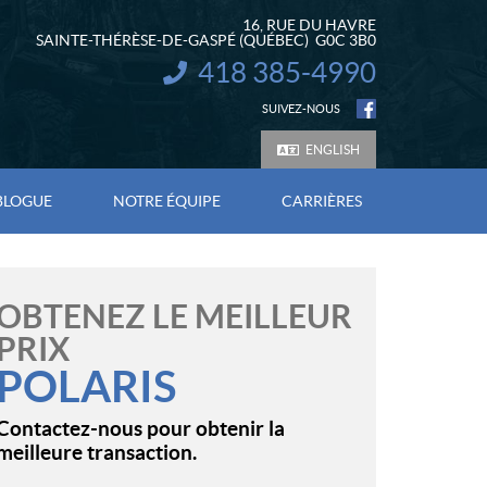
16, RUE DU HAVRE
SAINTE-THÉRÈSE-DE-GASPÉ
(QUÉBEC)
G0C 3B0
418 385-4990
INFORMATION :
SUIVEZ-NOUS
ENGLISH
BLOGUE
NOTRE ÉQUIPE
CARRIÈRES
OBTENEZ LE MEILLEUR
PRIX
POLARIS
Contactez-nous pour obtenir la
meilleure transaction.