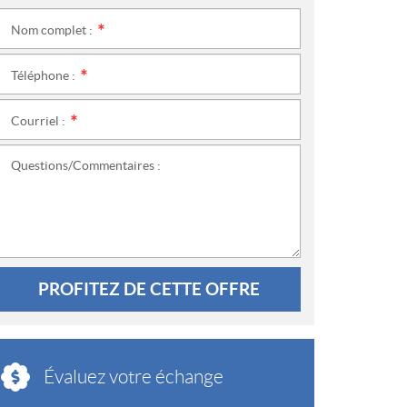
Nom complet :
*
Téléphone :
*
Courriel :
*
Questions/Commentaires :
PROFITEZ DE CETTE OFFRE
Évaluez votre échange