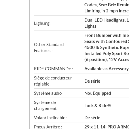
Codes, Seat Belt Remi
Limiting in 2 mph incr
Dual LED Headlights, 
Lighting :
Lights
Front Bumper with In
Seats with Contoured 
Other Standard
4500 lb Synthetic Rop
Features :
Installed Poly Sport Ro
(6 position), 12V Acce
RIDE COMMAND+ :
Available as Accessory
Siège de conducteur
De série
réglable :
Système audio :
Not Equipped
Système de
Lock & Ride®
chargement :
Volant inclinable :
De série
Pneus Arrière :
29 x 11-14; PRO AR