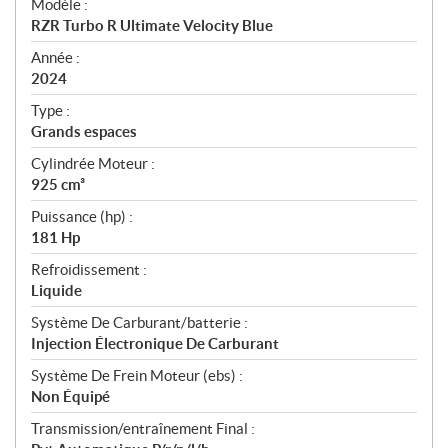
Modèle :
c
RZR Turbo R Ultimate Velocity Blue
i
f
Année :
i
2024
c
Type :
a
Grands espaces
t
Cylindrée Moteur :
i
925 cm³
o
n
Puissance (hp) :
s
181 Hp
Refroidissement :
Liquide
Système De Carburant/batterie :
Injection Électronique De Carburant
Système De Frein Moteur (ebs) :
Non Équipé
Transmission/entraînement Final :