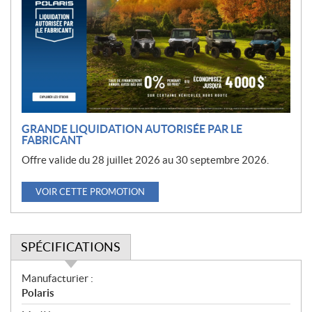
m
o
t
i
o
n
GRANDE LIQUIDATION AUTORISÉE PAR LE
FABRICANT
Offre valide du 28 juillet 2026 au 30 septembre 2026.
VOIR CETTE PROMOTION
SPÉCIFICATIONS
S
Manufacturier :
p
Polaris
é