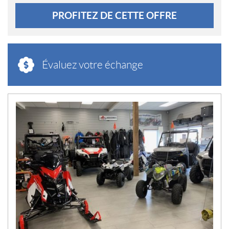
PROFITEZ DE CETTE OFFRE
Évaluez votre échange
N
O
U
V
E
L
L
E
S