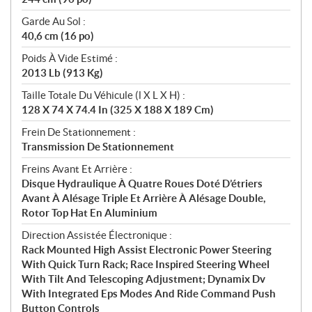
Garde Au Sol :
40,6 cm (16 po)
Poids À Vide Estimé :
2013 Lb (913 Kg)
Taille Totale Du Véhicule (l X L X H) :
128 X 74 X 74.4 In (325 X 188 X 189 Cm)
Frein De Stationnement :
Transmission De Stationnement
Freins Avant Et Arrière :
Disque Hydraulique À Quatre Roues Doté D’étriers
Avant À Alésage Triple Et Arrière À Alésage Double,
Rotor Top Hat En Aluminium
Direction Assistée Électronique :
Rack Mounted High Assist Electronic Power Steering
With Quick Turn Rack; Race Inspired Steering Wheel
With Tilt And Telescoping Adjustment; Dynamix Dv
With Integrated Eps Modes And Ride Command Push
Button Controls