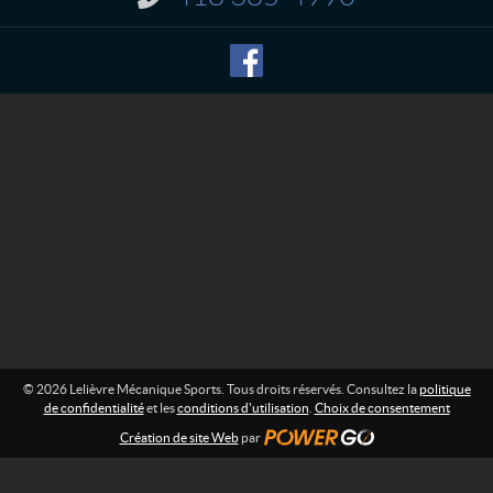
e
n
M
f
o
é
r
c
m
a
a
n
t
i
i
o
q
n
u
e
:
S
p
o
r
t
s
© 2026 Lelièvre Mécanique Sports. Tous droits réservés. Consultez la
politique
de confidentialité
et les
conditions d'utilisation
.
Choix de consentement
Création de site Web
par