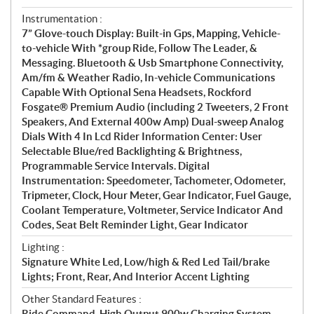
Instrumentation :
7” Glove-touch Display: Built-in Gps, Mapping, Vehicle-
to-vehicle With *group Ride, Follow The Leader, &
Messaging. Bluetooth & Usb Smartphone Connectivity,
Am/fm & Weather Radio, In-vehicle Communications
Capable With Optional Sena Headsets, Rockford
Fosgate® Premium Audio (including 2 Tweeters, 2 Front
Speakers, And External 400w Amp) Dual-sweep Analog
Dials With 4 In Lcd Rider Information Center: User
Selectable Blue/red Backlighting & Brightness,
Programmable Service Intervals. Digital
Instrumentation: Speedometer, Tachometer, Odometer,
Tripmeter, Clock, Hour Meter, Gear Indicator, Fuel Gauge,
Coolant Temperature, Voltmeter, Service Indicator And
Codes, Seat Belt Reminder Light, Gear Indicator
Lighting :
Signature White Led, Low/high & Red Led Tail/brake
Lights; Front, Rear, And Interior Accent Lighting
Other Standard Features :
Ride Command, High Output 900w Charging System,