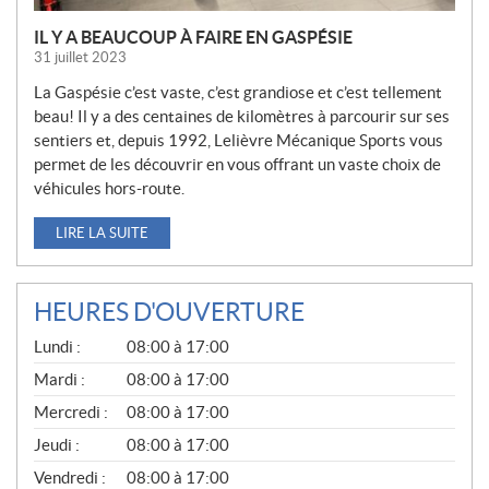
IL Y A BEAUCOUP À FAIRE EN GASPÉSIE
31 juillet 2023
La Gaspésie c’est vaste, c’est grandiose et c’est tellement
beau! Il y a des centaines de kilomètres à parcourir sur ses
sentiers et, depuis 1992, Lelièvre Mécanique Sports vous
permet de les découvrir en vous offrant un vaste choix de
véhicules hors-route.
LIRE LA SUITE
HEURES D'OUVERTURE
G
Lundi :
08:00 à 17:00
É
N
Mardi :
08:00 à 17:00
É
Mercredi :
08:00 à 17:00
R
A
Jeudi :
08:00 à 17:00
L
Vendredi :
08:00 à 17:00