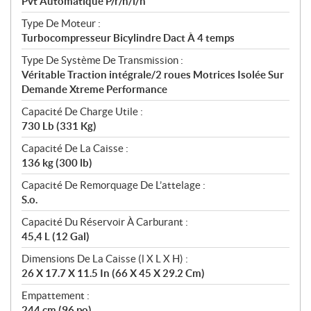
Pvt Automatique P/r/n/l/h
Type De Moteur :
Turbocompresseur Bicylindre Dact À 4 temps
Type De Système De Transmission :
Véritable Traction intégrale/2 roues Motrices Isolée Sur
Demande Xtreme Performance
Capacité De Charge Utile :
730 Lb (331 Kg)
Capacité De La Caisse :
136 kg (300 lb)
Capacité De Remorquage De L’attelage :
S.o.
Capacité Du Réservoir À Carburant :
45,4 L (12 Gal)
Dimensions De La Caisse (l X L X H) :
26 X 17.7 X 11.5 In (66 X 45 X 29.2 Cm)
Empattement :
244 cm (96 po)