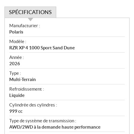
SPÉCIFICATIONS
S
Manufacturier :
p
Polaris
é
Modèle :
c
RZR XP 4 1000 Sport Sand Dune
i
f
Année :
i
2026
c
Type :
a
Multi-Terrain
t
Refroidissement :
i
Liquide
o
n
Cylindrée des cylindres :
s
999 cc
Type de système de transmission :
AWD/2WD à la demande haute performance