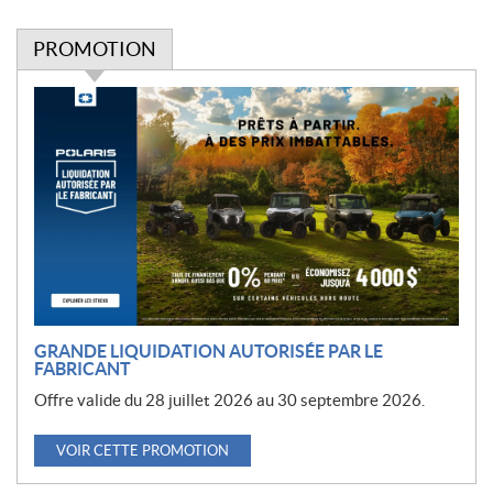
PROMOTION
P
r
o
m
o
t
i
o
n
GRANDE LIQUIDATION AUTORISÉE PAR LE
FABRICANT
Offre valide du 28 juillet 2026 au 30 septembre 2026.
VOIR CETTE PROMOTION