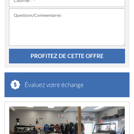
Courriel :
*
Questions/Commentaires :
PROFITEZ DE CETTE OFFRE
Évaluez votre échange
N
O
U
V