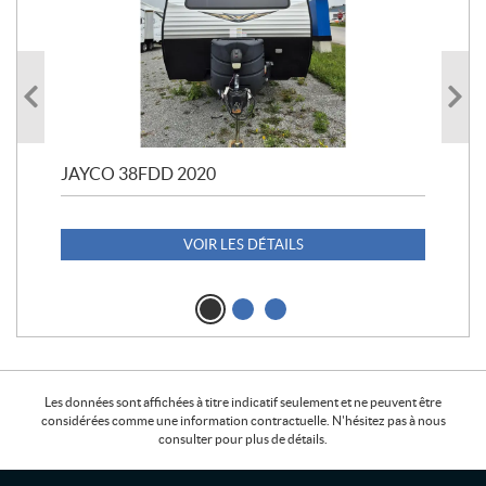
JAYCO 38FDD 2020
POL
20
1 1
VOIR LES DÉTAILS
Les données sont affichées à titre indicatif seulement et ne peuvent être
considérées comme une information contractuelle. N'hésitez pas à nous
consulter pour plus de détails.