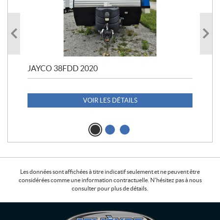
JAYCO 38FDD 2020
POL
20
1 1
VOIR LES DÉTAILS
Les données sont affichées à titre indicatif seulement et ne peuvent être
considérées comme une information contractuelle. N'hésitez pas à nous
consulter pour plus de détails.
C
L