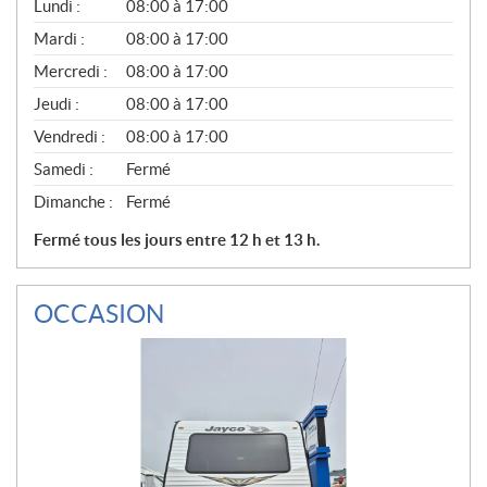
G
Lundi :
08:00 à 17:00
É
N
Mardi :
08:00 à 17:00
É
Mercredi :
08:00 à 17:00
R
A
Jeudi :
08:00 à 17:00
L
Vendredi :
08:00 à 17:00
Samedi :
Fermé
Dimanche :
Fermé
Fermé tous les jours entre 12 h et 13 h.
OCCASION