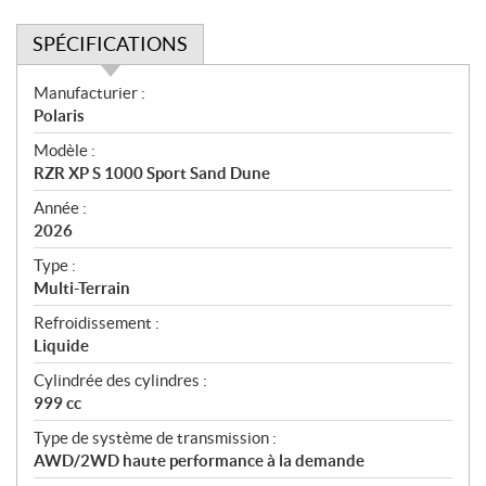
SPÉCIFICATIONS
S
Manufacturier :
p
Polaris
é
Modèle :
c
RZR XP S 1000 Sport Sand Dune
i
f
Année :
i
2026
c
Type :
a
Multi-Terrain
t
Refroidissement :
i
Liquide
o
n
Cylindrée des cylindres :
s
999 cc
Type de système de transmission :
AWD/2WD haute performance à la demande