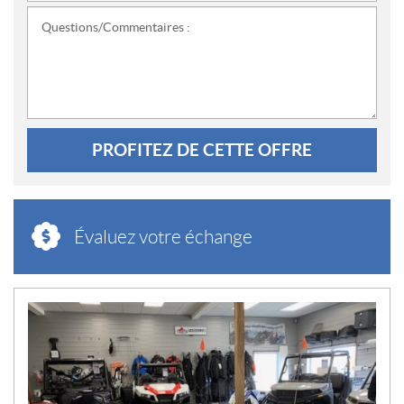
Questions/Commentaires :
PROFITEZ DE CETTE OFFRE
Évaluez votre échange
N
O
U
V
E