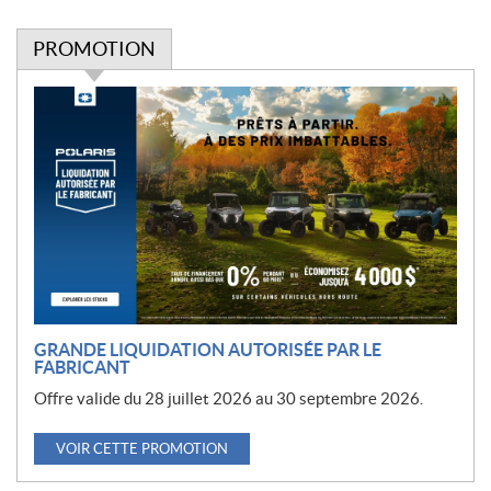
PROMOTION
P
r
o
m
o
t
i
o
n
GRANDE LIQUIDATION AUTORISÉE PAR LE
FABRICANT
Offre valide du 28 juillet 2026 au 30 septembre 2026.
VOIR CETTE PROMOTION