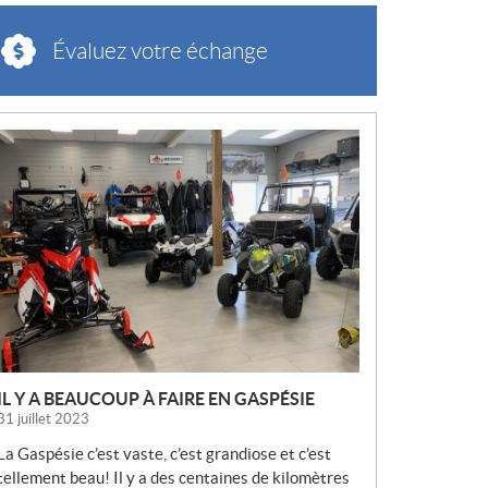
Évaluez votre échange
N
O
U
V
E
L
L
E
S
IL Y A BEAUCOUP À FAIRE EN GASPÉSIE
31 juillet 2023
La Gaspésie c’est vaste, c’est grandiose et c’est
tellement beau! Il y a des centaines de kilomètres