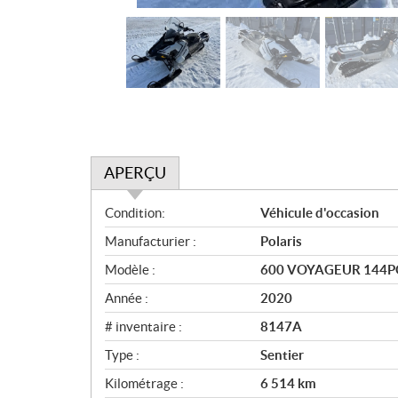
APERÇU
A
Condition:
Véhicule d'occasion
p
Manufacturier :
Polaris
e
r
Modèle :
600 VOYAGEUR 144P
ç
Année :
2020
u
# inventaire :
8147A
Type :
Sentier
Kilométrage :
6 514
km