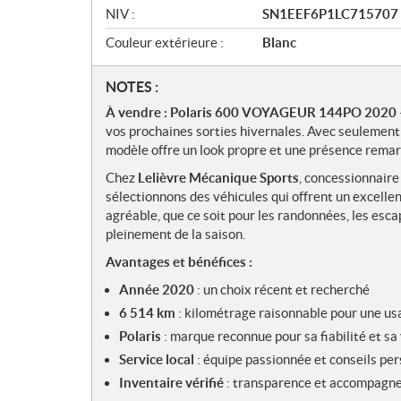
NIV :
SN1EEF6P1LC715707
Couleur extérieure :
Blanc
N
NOTES :
o
À vendre : Polaris 600 VOYAGEUR 144PO 2020
t
vos prochaines sorties hivernales. Avec seulemen
e
modèle offre un look propre et une présence remarq
s
Chez
Lelièvre Mécanique Sports
, concessionnaire 
sélectionnons des véhicules qui offrent un excelle
agréable, que ce soit pour les randonnées, les esc
pleinement de la saison.
Avantages et bénéfices :
Année 2020
: un choix récent et recherché
6 514 km
: kilométrage raisonnable pour une u
Polaris
: marque reconnue pour sa fiabilité et sa
Service local
: équipe passionnée et conseils pe
Inventaire vérifié
: transparence et accompagne