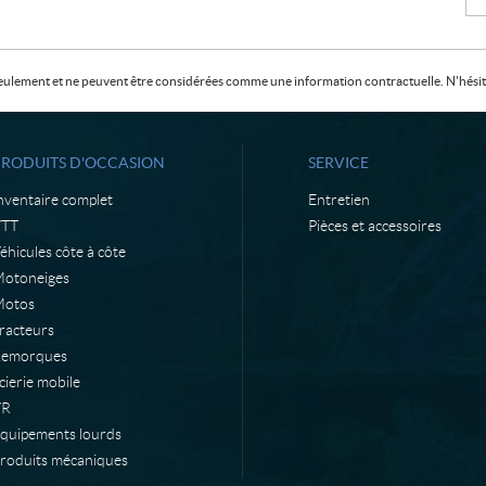
f seulement et ne peuvent être considérées comme une information contractuelle. N'hésite
PRODUITS D'OCCASION
SERVICE
nventaire complet
Entretien
VTT
Pièces et accessoires
éhicules côte à côte
otoneiges
otos
racteurs
emorques
cierie mobile
VR
quipements lourds
roduits mécaniques