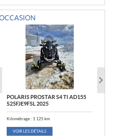
OCCASION
POLARIS PROSTAR S4 TI AD155
POLARIS ASSAULT 850 144 2020
POLARIS S19ELS8PS 2019
S25FJE9FSL 2025
Kilométrage :
6 139
km
Kilométrage :
1 125
km
VOIR LES DÉTAILS
P
6 295
$
R
VOIR LES DÉTAILS
I