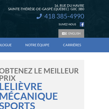
16, RUE DU HAVRE
SAINTE-THÉRÈSE-DE-GASPÉ
(QUÉBEC)
G0C 3B0
418 385-4990
INFORMATION :
SUIVEZ-NOUS
ENGLISH
BLOGUE
NOTRE ÉQUIPE
CARRIÈRES
OBTENEZ LE MEILLEUR
PRIX
LELIÈVRE
MÉCANIQUE
SPORTS