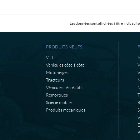
Les données sont affichées à titre indicati
PRODUITS NEUFS
VTT
I
Véhicules côte à côte
Motoneiges
V
Tracteurs
M
Véhicules récréatifs
M
Remorques
T
Scierie mobile
R
Produits mécaniques
S
É
P