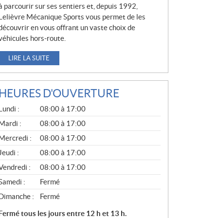
à parcourir sur ses sentiers et, depuis 1992,
Lelièvre Mécanique Sports vous permet de les
découvrir en vous offrant un vaste choix de
véhicules hors-route.
LIRE LA SUITE
HEURES D'OUVERTURE
G
Lundi :
08:00 à 17:00
É
N
Mardi :
08:00 à 17:00
É
Mercredi :
08:00 à 17:00
R
A
Jeudi :
08:00 à 17:00
L
Vendredi :
08:00 à 17:00
Samedi :
Fermé
Dimanche :
Fermé
Fermé tous les jours entre 12 h et 13 h.