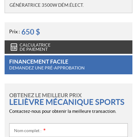
o
GÉNÉRATRICE 3500W DÉM.ÉLECT.
t
e
s
650
$
Prix :
CALCULATRICE
DE PAIEMENT
FINANCEMENT FACILE
DEMANDEZ UNE PRÉ-APPROBATION
OBTENEZ LE MEILLEUR PRIX
LELIÈVRE MÉCANIQUE SPORTS
Contactez-nous pour obtenir la meilleure transaction.
Nom complet :
*