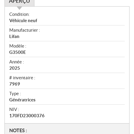
APERÇU
A
Condition:
p
Véhicule neuf
e
Manufacturier :
r
Lifan
ç
u
Modèle :
G3500E
Année :
2025
# inventaire :
7969
Type :
Génératrices
NIV :
170FD23000376
N
NOTES :