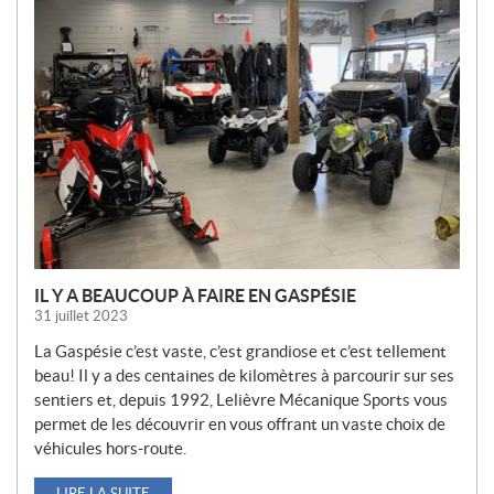
O
U
V
E
L
L
E
S
IL Y A BEAUCOUP À FAIRE EN GASPÉSIE
31 juillet 2023
La Gaspésie c’est vaste, c’est grandiose et c’est tellement
beau! Il y a des centaines de kilomètres à parcourir sur ses
sentiers et, depuis 1992, Lelièvre Mécanique Sports vous
permet de les découvrir en vous offrant un vaste choix de
véhicules hors-route.
LIRE LA SUITE