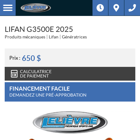
LIFAN G3500E 2025
Produits mécaniques
Lifan
Génératrices
650
$
Prix :
CALCULATRICE
DE PAIEMENT
FINANCEMENT FACILE
DEMANDEZ UNE PRÉ-APPROBATION