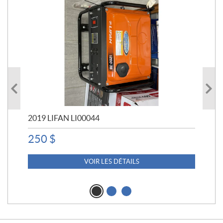
2019 LIFAN LI00044
20
250
$
3 
VOIR LES DÉTAILS