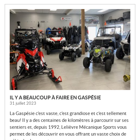
N
O
U
V
E
L
L
E
S
IL Y A BEAUCOUP À FAIRE EN GASPÉSIE
31 juillet 2023
La Gaspésie c’est vaste, c’est grandiose et c’est tellement
beau! Il y a des centaines de kilomètres à parcourir sur ses
sentiers et, depuis 1992, Lelièvre Mécanique Sports vous
permet de les découvrir en vous offrant un vaste choix de