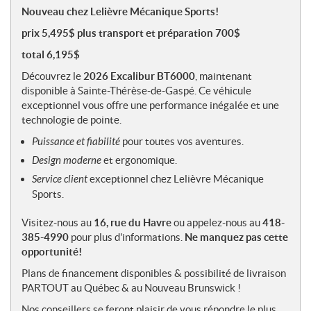
o
Nouveau chez Lelièvre Mécanique Sports!
t
prix 5,495$ plus transport et préparation 700$
e
s
total 6,195$
Découvrez le
2026 Excalibur BT6000
, maintenant
disponible à Sainte-Thérèse-de-Gaspé. Ce véhicule
exceptionnel vous offre une performance inégalée et une
technologie de pointe.
Puissance et fiabilité
pour toutes vos aventures.
Design moderne
et ergonomique.
Service client
exceptionnel chez Lelièvre Mécanique
Sports.
Visitez-nous au
16, rue du Havre
ou appelez-nous au
418-
385-4990
pour plus d'informations.
Ne manquez pas cette
opportunité!
Plans de financement disponibles & possibilité de livraison
PARTOUT au Québec & au Nouveau Brunswick !
Nos conseillers se feront plaisir de vous répondre le plus