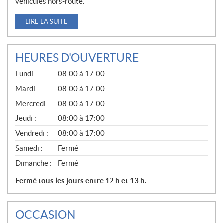
véhicules hors-route.
LIRE LA SUITE
HEURES D'OUVERTURE
G
Lundi :
08:00 à 17:00
É
N
Mardi :
08:00 à 17:00
É
Mercredi :
08:00 à 17:00
R
A
Jeudi :
08:00 à 17:00
L
Vendredi :
08:00 à 17:00
Samedi :
Fermé
Dimanche :
Fermé
Fermé tous les jours entre 12 h et 13 h.
OCCASION