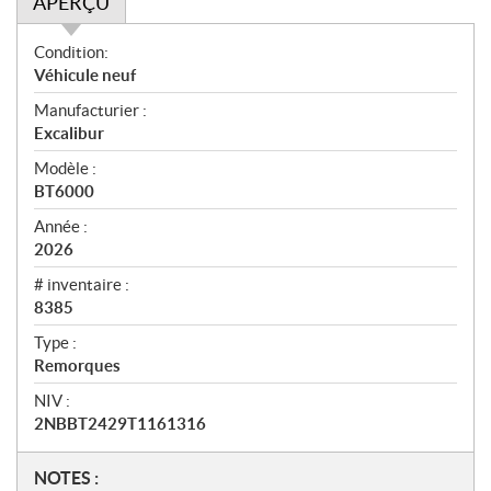
APERÇU
A
Condition:
p
Véhicule neuf
e
Manufacturier :
r
Excalibur
ç
u
Modèle :
BT6000
Année :
2026
# inventaire :
8385
Type :
Remorques
NIV :
2NBBT2429T1161316
N
NOTES :