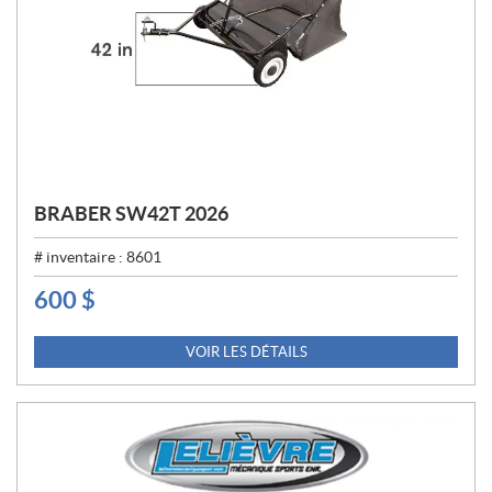
BRABER SW42T 2026
# inventaire :
8601
600
$
P
R
I
VOIR LES DÉTAILS
X
: