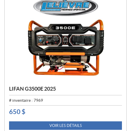
LIFAN G3500E 2025
# inventaire :
7969
650
$
P
R
I
VOIR LES DÉTAILS
X