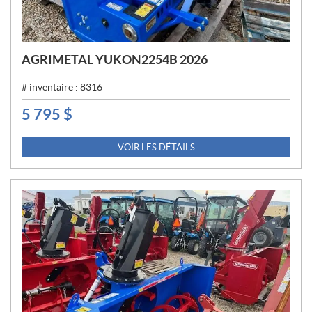
AGRIMETAL YUKON2254B 2026
# inventaire :
8316
5 795
$
P
R
I
VOIR LES DÉTAILS
X
: