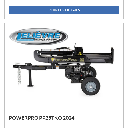
R
I
VOIR LES DÉTAILS
X
:
POWERPRO PP25TKO 2024