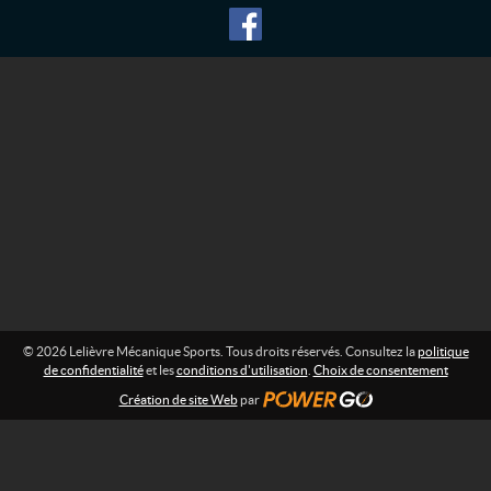
o
é
r
c
m
a
a
n
t
i
i
o
q
n
u
e
:
S
p
o
r
t
s
© 2026 Lelièvre Mécanique Sports. Tous droits réservés. Consultez la
politique
de confidentialité
et les
conditions d'utilisation
.
Choix de consentement
Création de site Web
par