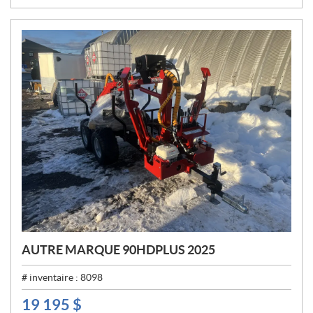
:
AUTRE MARQUE 90HDPLUS 2025
# inventaire :
8098
19 195
$
P