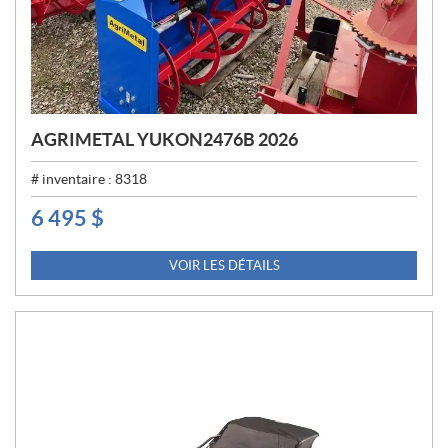
AGRIMETAL YUKON2476B 2026
# inventaire :
8318
6 495
$
P
R
I
VOIR LES DÉTAILS
X
: