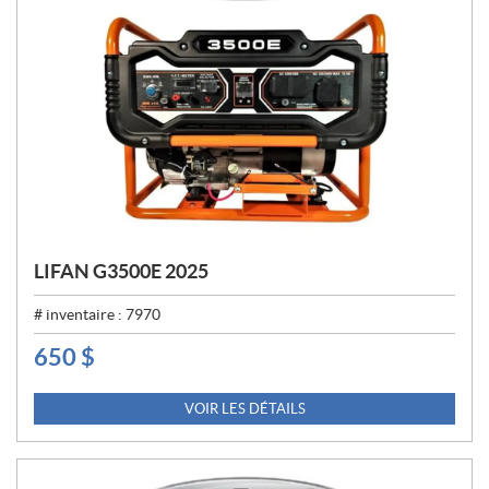
LIFAN G3500E 2025
# inventaire :
7970
650
$
P
R
I
VOIR LES DÉTAILS
X
: