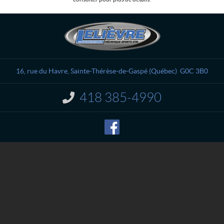
C
L
o
e
n
l
t
i
a
è
16, rue du Havre
,
Sainte-Thérèse-de-Gaspé
(Québec)
G0C 3B0
c
v
t
r
418 385-4990
I
e
n
M
f
o
é
r
c
m
a
a
n
t
i
i
o
q
n
u
e
:
S