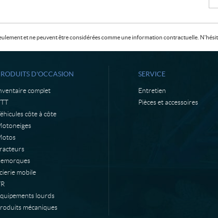
f seulement et ne peuvent être considérées comme une information contractuelle. N'hésite
PRODUITS D'OCCASION
SERVICE
nventaire complet
Entretien
VTT
Pièces et accessoires
éhicules côte à côte
otoneiges
otos
racteurs
emorques
cierie mobile
VR
quipements lourds
roduits mécaniques