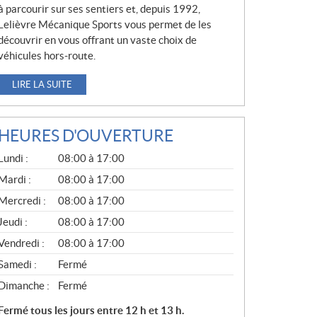
à parcourir sur ses sentiers et, depuis 1992,
Lelièvre Mécanique Sports vous permet de les
découvrir en vous offrant un vaste choix de
véhicules hors-route.
LIRE LA SUITE
HEURES D'OUVERTURE
G
Lundi :
08:00 à 17:00
É
N
Mardi :
08:00 à 17:00
É
Mercredi :
08:00 à 17:00
R
A
Jeudi :
08:00 à 17:00
L
Vendredi :
08:00 à 17:00
Samedi :
Fermé
Dimanche :
Fermé
Fermé tous les jours entre 12 h et 13 h.