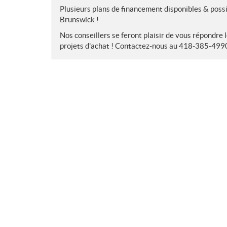
o
Plusieurs plans de financement disponibles & pos
t
Brunswick !
e
Nos conseillers se feront plaisir de vous répondre 
s
projets d'achat ! Contactez-nous au 418-385-4990