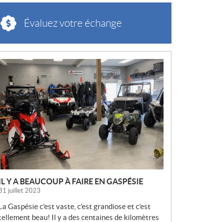
Évaluez votre échange
N
O
U
V
E
L
L
E
S
IL Y A BEAUCOUP À FAIRE EN GASPÉSIE
31 juillet 2023
La Gaspésie c’est vaste, c’est grandiose et c’est
tellement beau! Il y a des centaines de kilomètres