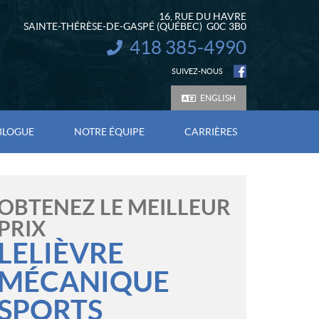
16, RUE DU HAVRE
SAINTE-THÉRÈSE-DE-GASPÉ
(QUÉBEC)
G0C 3B0
418 385-4990
INFORMATION :
SUIVEZ-NOUS
ENGLISH
BLOGUE
NOTRE ÉQUIPE
CARRIÈRES
OBTENEZ LE MEILLEUR
PRIX
LELIÈVRE
MÉCANIQUE
SPORTS