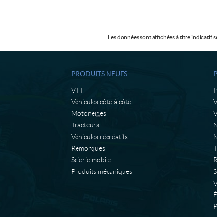
Les données sont affichées à titre indicati
PRODUITS NEUFS
VTT
I
Véhicules côte à côte
Motoneiges
V
Tracteurs
M
Véhicules récréatifs
M
Remorques
T
Scierie mobile
R
Produits mécaniques
S
É
P