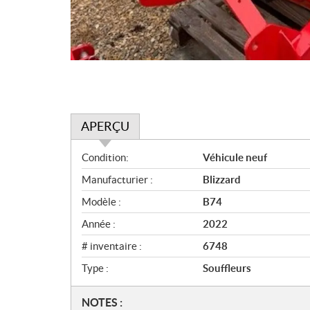
APERÇU
A
Condition:
Véhicule neuf
p
Manufacturier :
Blizzard
e
r
Modèle :
B74
ç
Année :
2022
u
# inventaire :
6748
Type :
Souffleurs
N
NOTES :