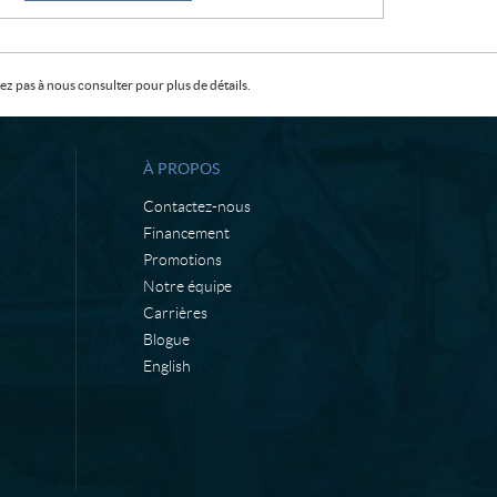
:
:
z pas à nous consulter pour plus de détails.
À PROPOS
Contactez-nous
Financement
Promotions
Notre équipe
Carrières
Blogue
English