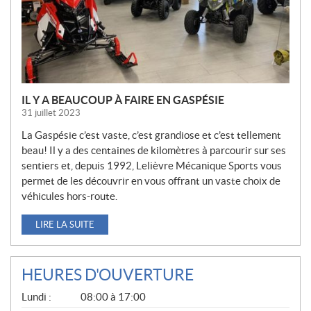
L
E
S
IL Y A BEAUCOUP À FAIRE EN GASPÉSIE
31 juillet 2023
La Gaspésie c’est vaste, c’est grandiose et c’est tellement
beau! Il y a des centaines de kilomètres à parcourir sur ses
sentiers et, depuis 1992, Lelièvre Mécanique Sports vous
permet de les découvrir en vous offrant un vaste choix de
véhicules hors-route.
LIRE LA SUITE
HEURES D'OUVERTURE
G
Lundi :
08:00 à 17:00
É