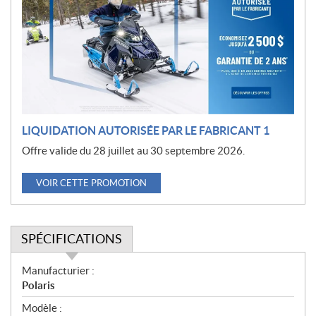
m
o
t
i
o
n
LIQUIDATION AUTORISÉE PAR LE FABRICANT 1
Offre valide du 28 juillet au 30 septembre 2026.
VOIR CETTE PROMOTION
SPÉCIFICATIONS
S
Manufacturier :
p
Polaris
é
Modèle :