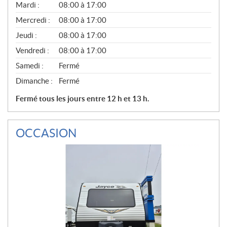
N
Mardi :
08:00 à 17:00
É
Mercredi :
08:00 à 17:00
R
A
Jeudi :
08:00 à 17:00
L
Vendredi :
08:00 à 17:00
Samedi :
Fermé
Dimanche :
Fermé
Fermé tous les jours entre 12 h et 13 h.
OCCASION