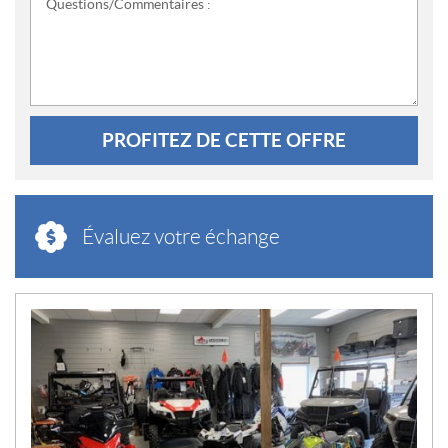
Questions/Commentaires :
PROFITEZ DE CETTE OFFRE
Évaluez votre échange
N
O
U
V
E
L