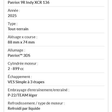
c
Patriot 9R Indy XCR 136
i
f
Année :
i
2025
c
Type :
a
Tout-terrain
t
Alésage x course :
i
88 mm x 74 mm
o
n
Allumage :
s
Patriot™ 3DS
Cylindrée moteur :
2 - 899 cc
Échappement :
VES Simple à 3 étapes
Embrayage d’entraînement/entraîné :
P-22/TEAM léger
Refroidissement / type de moteur :
Refroidi par liquide