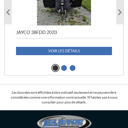
JAYCO 38FDD 2020
POL
20
1 1
VOIR LES DÉTAILS
Les données sont affichées à titre indicatif seulement et ne peuvent être
considérées comme une information contractuelle. N'hésitez pas à nous
consulter pour plus de détails.
C
L
o
e