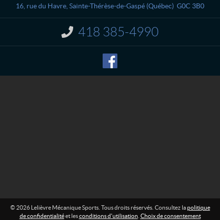
a
è
16, rue du Havre
,
Sainte-Thérèse-de-Gaspé
(Québec)
G0C 3B0
c
v
t
r
418 385-4990
I
e
n
M
f
o
é
r
c
m
a
a
n
t
i
i
o
q
n
u
e
:
S
p
o
r
t
s
© 2026 Lelièvre Mécanique Sports. Tous droits réservés. Consultez la
politique
de confidentialité
et les
conditions d'utilisation
.
Choix de consentement