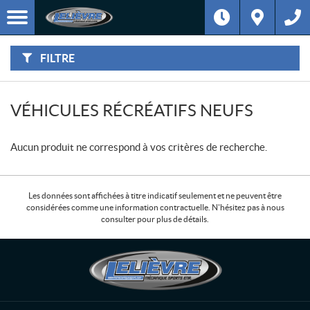
F
Options
I
Filtre
L
T
R
E
FILTRE
R
P
A
R
:
VÉHICULES RÉCRÉATIFS NEUFS
Aucun produit ne correspond à vos critères de recherche.
Les données sont affichées à titre indicatif seulement et ne peuvent être
considérées comme une information contractuelle. N'hésitez pas à nous
consulter pour plus de détails.
C
L
o
e
n
l
t
i