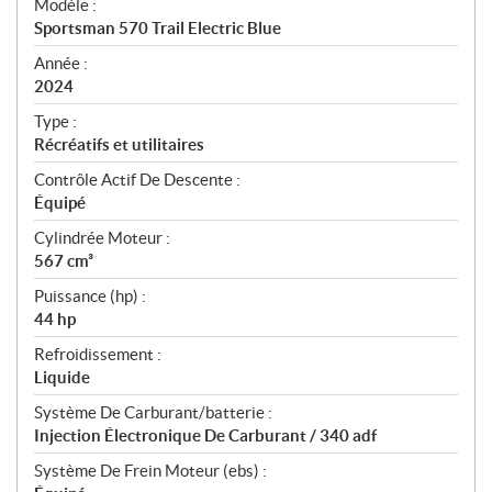
Modèle :
c
Sportsman 570 Trail Electric Blue
i
f
Année :
i
2024
c
Type :
a
Récréatifs et utilitaires
t
Contrôle Actif De Descente :
i
Équipé
o
n
Cylindrée Moteur :
s
567 cm³
Puissance (hp) :
44 hp
Refroidissement :
Liquide
Système De Carburant/batterie :
Injection Électronique De Carburant / 340 adf
Système De Frein Moteur (ebs) :