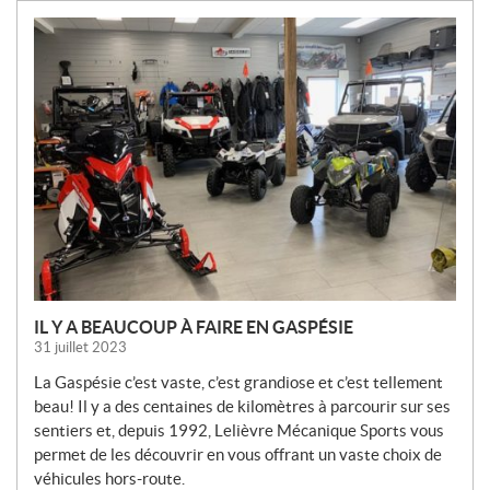
N
O
U
V
E
L
L
E
S
IL Y A BEAUCOUP À FAIRE EN GASPÉSIE
31 juillet 2023
La Gaspésie c’est vaste, c’est grandiose et c’est tellement
beau! Il y a des centaines de kilomètres à parcourir sur ses
sentiers et, depuis 1992, Lelièvre Mécanique Sports vous
permet de les découvrir en vous offrant un vaste choix de
véhicules hors-route.