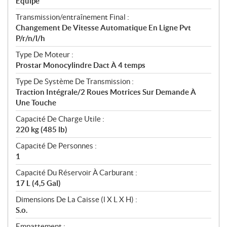
Équipé
Transmission/entraînement Final :
Changement De Vitesse Automatique En Ligne Pvt
P/r/n/l/h
Type De Moteur :
Prostar Monocylindre Dact À 4 temps
Type De Système De Transmission :
Traction Intégrale/2 Roues Motrices Sur Demande À
Une Touche
Capacité De Charge Utile :
220 kg (485 lb)
Capacité De Personnes :
1
Capacité Du Réservoir À Carburant :
17 L (4,5 Gal)
Dimensions De La Caisse (l X L X H) :
S.o.
Empattement :