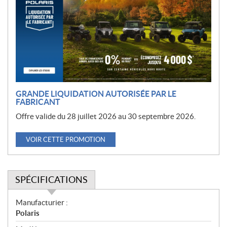
m
o
t
i
o
n
GRANDE LIQUIDATION AUTORISÉE PAR LE
FABRICANT
Offre valide du 28 juillet 2026 au 30 septembre 2026.
VOIR CETTE PROMOTION
SPÉCIFICATIONS
S
Manufacturier :
p
Polaris
é