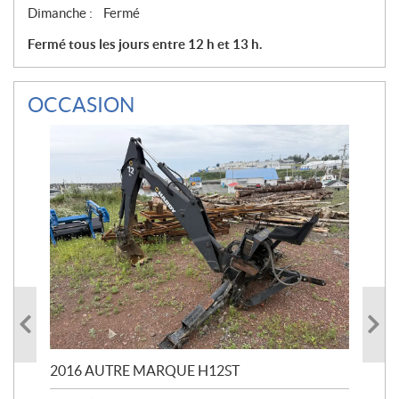
Dimanche :
Fermé
Fermé tous les jours entre 12 h et 13 h.
OCCASION
20
5 
2016 AUTRE MARQUE H12ST