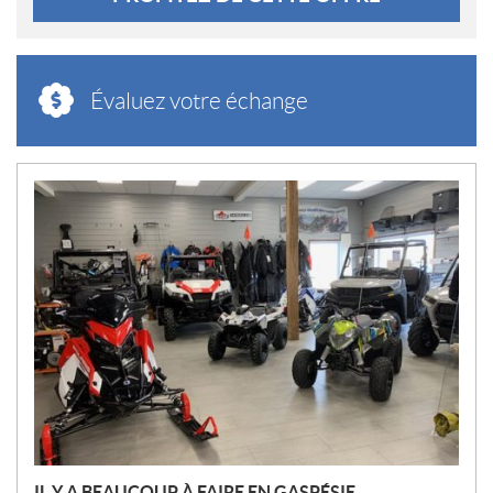
Évaluez votre échange
N
O
U
V
E
L
L
E
S
IL Y A BEAUCOUP À FAIRE EN GASPÉSIE