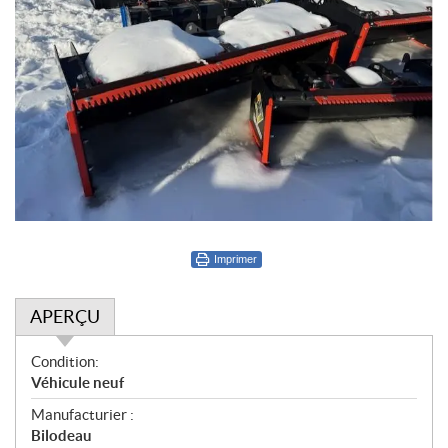
Imprimer
APERÇU
A
Condition:
p
Véhicule neuf
e
Manufacturier :
r
Bilodeau