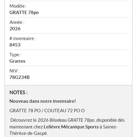
ç
u
Modèle :
GRATTE 78po
Année :
2026
# inventaire :
8453
Type :
Grattes
NIV :
78G234B
N
NOTES :
o
Nouveau dans notre inventaire!
t
GRATTE 78 PO / COUTEAU 72 PO O
e
s
Découvrez le
2026 Bilodeau GRATTE 78po
, disponible dès
maintenant chez
Lelièvre Mécanique Sports
à Sainte-
Thérèse-de-Gaspé.