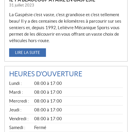
31 juillet 2023
La Gaspésie c’est vaste, c’est grandiose et c’est tellement
beau! Il y a des centaines de kilomètres à parcourir sur ses
sentiers et, depuis 1992, Lelièvre Mécanique Sports vous
permet de les découvrir en vous offrant un vaste choix de
véhicules hors-route.
LIRE LA SUITE
HEURES D'OUVERTURE
G
Lundi :
08:00 à 17:00
É
N
Mardi :
08:00 à 17:00
É
Mercredi :
08:00 à 17:00
R
A
Jeudi :
08:00 à 17:00
L
Vendredi :
08:00 à 17:00
Samedi :
Fermé